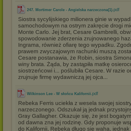
.pdf
247. Mortimer Carole - Angielska narzeczona(1)
Siostra sycylijskiego milionera ginie w wypa
samochodowym na ostrym zakręcie drogi mi
Monte Carlo. Jej brat, Cesare Gambrelli, obw
spowodowanie zderzenia zrujnowanego haza
Ingrama, również ofiarę tego wypadku. Zgodn
prawem zwyczajowym rachunki muszą zost
Cesare postanawia, że Robin, siostra Simona
winy brata. Żąda, by zastąpiła matkę osier
siostrzeńcowi i... poślubiła Cesare. W razie 
zrujnuje firmę wydawniczą jej ojca...
.pdf
Wilkinson Lee - W słońcu Kalifornii
Rebeka Ferris uciekła z wesela swojej siostry,
narzeczonego. Odszukał ją jednak przystojn
Gray Gallagher. Okazuje się, że jest bogat
od dawna zna jej rodzinę. Gdy proponuje w
do Kalifornii, Rebeka długo się waha, jedna