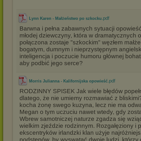
.pdf
Lynn Karen - Małżeństwo po szkocku
Barwna i pełna zabawnych sytuacji opowieść
młodej dziewczyny, która w dramatycznych o
połączona zostaje "szkockim" węzłem małże
bogatym, dumnym i nieprzystępnym angielsk
inteligencja i poczucie humoru głównej bohat
aby podbić jego serce?
.pdf
Morris Julianna - Kalifornijska opowieść
RODZINNY SPISEK Jak wiele błędów popełn
dlatego, że nie umiemy rozmawiać z bliskimi
kocha żonę swego kuzyna, lecz nie ma odwa
Megan o tym uczuciu nawet wtedy, gdy zost
Wbrew samotniczej naturze zgadza się wziąć
wielkim zjeździe rodzinnym. Rozgałęziony i 
ekscentryków irlandzki klan użyje najróżniej
podstępów, by wyswatać dwoje ludzi, którzy d