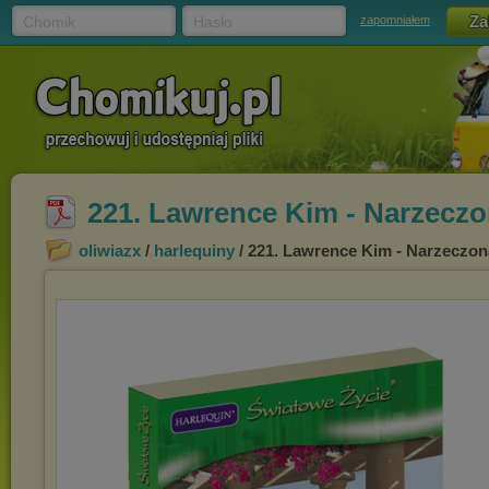
Chomik
Hasło
zapomniałem
221. Lawrence Kim - Narzeczo
oliwiazx
/
harlequiny
/ 221. Lawrence Kim - Narzeczon