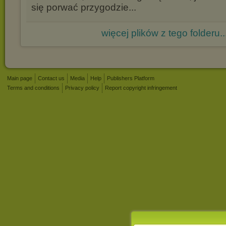
się porwać przygodzie...
więcej plików z tego folderu..
Main page
Contact us
Media
Help
Publishers Platform
Terms and conditions
Privacy policy
Report copyright infringement