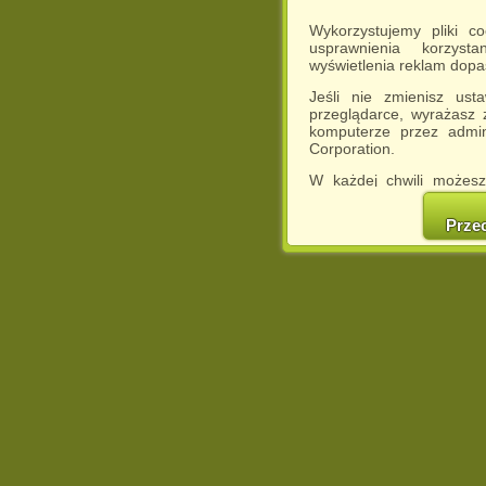
Wykorzystujemy pliki c
usprawnienia korzyst
wyświetlenia reklam dop
Jeśli nie zmienisz ust
przeglądarce, wyrażasz
komputerze przez admin
Corporation.
W każdej chwili możesz
cookies w swojej przeglą
w naszej Pol
Prze
http://chomikuj.pl/Polity
Jednocześnie informuje
może spowodować ogr
Chomikuj.pl.
W przypadku braku twojej
prosimy o opuszczenie se
Wykorzystanie plików c
(dostosowanie reklam do
działań marketingowych).
Wyrażenie sprzeciwu spo
będzie dopasowana do Tw
wyświetlona przypadkowo