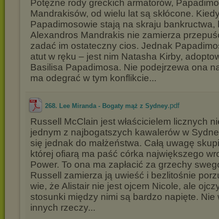
Potężne rody greckich armatorów, Papadimo
Mandrakisów, od wielu lat są skłócone. Kied
Papadimosowie stają na skraju bankructwa,
Alexandros Mandrakis nie zamierza przepuści
zadać im ostateczny cios. Jednak Papadimo
atut w ręku – jest nim Natasha Kirby, adopt
Basilisa Papadimosa. Nie podejrzewa ona na
ma odegrać w tym konflikcie...
.pdf
268. Lee Miranda - Bogaty mąż z Sydney
Russell McClain jest właścicielem licznych n
jednym z najbogatszych kawalerów w Sydney
się jednak do małżeństwa. Całą uwagę skup
której ofiarą ma paść córka największego wr
Power. To ona ma zapłacić za grzechy swego o
Russell zamierza ją uwieść i bezlitośnie porz
wie, że Alistair nie jest ojcem Nicole, ale oj
stosunki między nimi są bardzo napięte. Nie 
innych rzeczy...