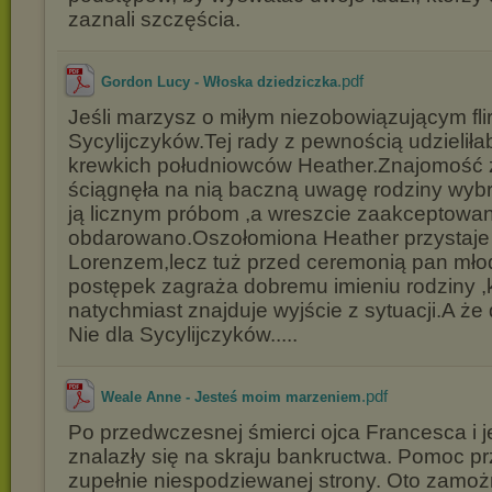
zaznali szczęścia.
.pdf
Gordon Lucy - Włoska dziedziczka
Jeśli marzysz o miłym niezobowiązującym flir
Sycylijczyków.Tej rady z pewnością udzieliła
krewkich południowców Heather.Znajomość
ściągnęła na nią baczną uwagę rodziny wy
ją licznym próbom ,a wreszcie zaakceptowano
obdarowano.Oszołomiona Heather przystaje 
Lorenzem,lecz tuż przed ceremonią pan mło
postępek zagraża dobremu imieniu rodziny ,
natychmiast znajduje wyjście z sytuacji.A że
Nie dla Sycylijczyków.....
.pdf
Weale Anne - Jesteś moim marzeniem
Po przedwczesnej śmierci ojca Francesca i j
znalazły się na skraju bankructwa. Pomoc pr
zupełnie niespodziewanej strony. Oto zamo