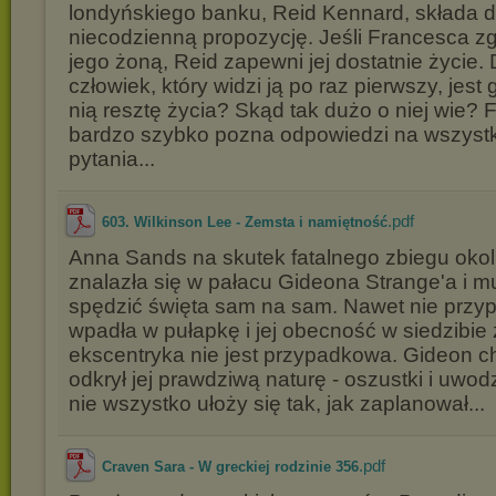
londyńskiego banku, Reid Kennard, składa 
niecodzienną propozycję. Jeśli Francesca zg
jego żoną, Reid zapewni jej dostatnie życie.
człowiek, który widzi ją po raz pierwszy, jest
nią resztę życia? Skąd tak dużo o niej wie?
bardzo szybko pozna odpowiedzi na wszystki
pytania...
.pdf
603. Wilkinson Lee - Zemsta i namiętność
Anna Sands na skutek fatalnego zbiegu okol
znalazła się w pałacu Gideona Strange'a i m
spędzić święta sam na sam. Nawet nie przy
wpadła w pułapkę i jej obecność w siedzibi
ekscentryka nie jest przypadkowa. Gideon c
odkrył jej prawdziwą naturę - oszustki i uwod
nie wszystko ułoży się tak, jak zaplanował...
.pdf
Craven Sara - W greckiej rodzinie 356