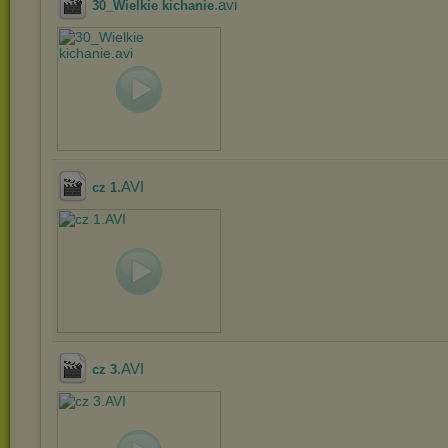
.avi
30_Wielkie kichanie
.AVI
cz 1
.AVI
cz 3