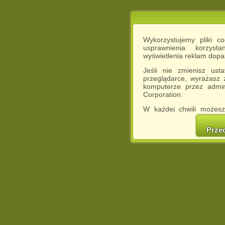
Wykorzystujemy pliki c
usprawnienia korzyst
wyświetlenia reklam dop
Jeśli nie zmienisz ust
przeglądarce, wyrażasz
komputerze przez admin
Corporation.
W każdej chwili możesz
cookies w swojej przeglą
w naszej Pol
Prze
http://chomikuj.pl/Polity
Jednocześnie informuje
może spowodować ogr
Chomikuj.pl.
W przypadku braku twojej
prosimy o opuszczenie se
Wykorzystanie plików c
(dostosowanie reklam do
działań marketingowych).