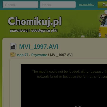
Chomik
Hasło
zapomniałem
MVI_1997.AVI
nobi77
/
Prywatne
/ MVI_1997.AVI
The media could not be loaded, either because th
network failed or because the format is not su