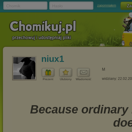
Chomik
Hasło
zapomniałem
niux1
M
widziany: 22.02.2
Prezent
Ulubiony
Wiadomość