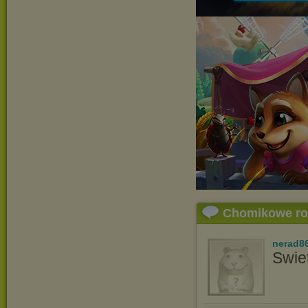
Chomikowe r
nerad8
Swie