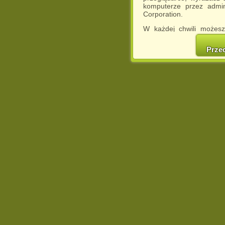
komputerze przez admin
Corporation.
W każdej chwili możesz
cookies w swojej przeglą
w naszej Pol
Prze
http://chomikuj.pl/Polity
Jednocześnie informuje
może spowodować ogr
Chomikuj.pl.
W przypadku braku twojej
prosimy o opuszczenie se
Wykorzystanie plików c
(dostosowanie reklam do
działań marketingowych).
Wyrażenie sprzeciwu spo
będzie dopasowana do Tw
wyświetlona przypadkowo
Istnieje możliwość zmian
sposób uniemożliwiając
urządzeniu końcowym. M
dokonując odpowiednich
internetowej.