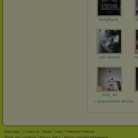
DirtyBlack_
S
cuk-chomik
m
holy_44
« poprzednia strona
Main page
Contact us
Media
Help
Publishers Platform
Terms and conditions
Privacy policy
Report copyright infringement