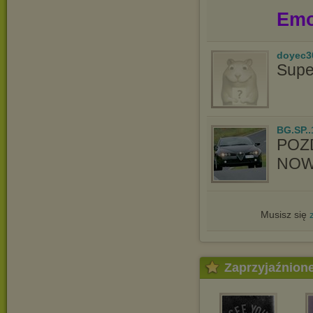
Emo
doyec3
Supe
BG.SP..
POZ
NOW
Musisz się
Zaprzyjaźnion