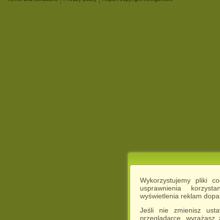
Wykorzystujemy pliki c
usprawnienia korzyst
wyświetlenia reklam dop
Jeśli nie zmienisz ust
przeglądarce, wyrażasz