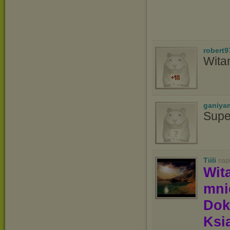
robert9
Wita
ganiya
Supe
Tiili
nap
Wit
mn
Dok
Ksią