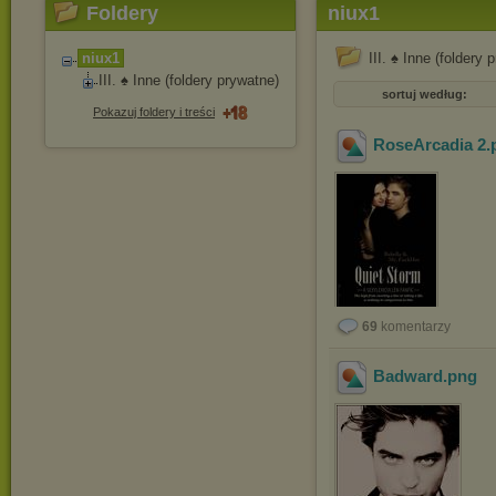
Foldery
niux1
niux1
III. ♠ Inne (foldery 
III. ♠ Inne (foldery prywatne)
sortuj według:
Pokazuj foldery i treści
RoseArcadia 2
.
69
komentarzy
Badward
.png