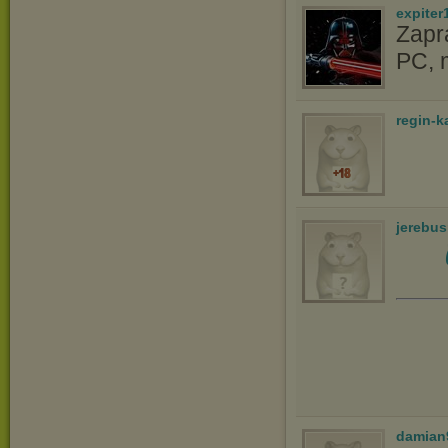
expiter
Zapr
PC, 
regin-k
jerebu
damian