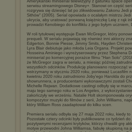
Amerykański miniserial telewizyjny z gatunku space ope
serwisu streamingowego Disney+. Stanowi on część serii
rozgrywa się dziesięć lat po zlikwidowaniu Zakonu Jedi
Sithów" (2005). Serial opowiada o ocalałym mistrzu Jed
ukrycia, aby uratować porwaną księżniczkę Leię z rąk i
prowadzi Kenobiego do konfliktu z jego byłym uczniem
W roli tytułowej występuje Ewan McGregor, który ponowni
prequeli. W serialu pojawiają się również inni aktorzy znan
Edgerton, Bonnie Piesse, Jimmy Smits, Hayden Christens
Lyra Blair debiutuje jako młoda Leia Organa. Projekt pows
Hosseina Aminiego i wyreżyserowany przez Stephena Dal
miniserial po komercyjnej porażce filmu "Han Solo" (201
że McGregor zagra w serialu, a miesiąc później zatru
wszystkich odcinków. Produkcję planowano rozpocząć w li
wstrzymany w styczniu 2020 roku, ponieważ Lucasfilm n
kwietniu 2020 roku zatrudniono Joby'ego Harolda do przep
showrunnera, a producentami wykonawczymi zostali Ch
Michelle Rejwan. Dodatkowe castingi odbyły się w marcu
maju tego samego roku w Los Angeles, z wykorzystaniem
zakończyły we wrześniu. Natalie Holt skomponowała ory
kompozytor muzyki do filmów z serii, John Williams, nap
który William Ross zaadaptował do kilku scen.
Premiera serialu odbyła się 27 maja 2022 roku, kiedy to
Pozostałe cztery odcinki były publikowane co tydzień do 
pozytywnymi recenzjami krytyków, którzy chwalili grę ak
motyw przewodni Johna Williamsa, fabułę skupioną na p