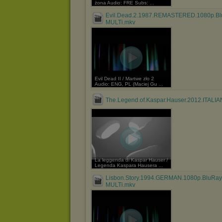
żona Audio: FRE Subs: ...
Evil.Dead.2.1987.REMASTERED.1080p.Bl
MULTi.mkv
Evil Dead II / Martwe zło 2
Audio: ENG, PL (Maciej Gu ...
The.Legend.of.Kaspar.Hauser.2012.ITALIAN
La leggenda di Kaspar Hauser /
Legenda Kaspara Hausera ...
Lisbon.Story.1994.GERMAN.1080p.BluRa
MULTi.mkv