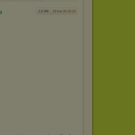
pg
2,8 MB
29 kwi 26 20:23