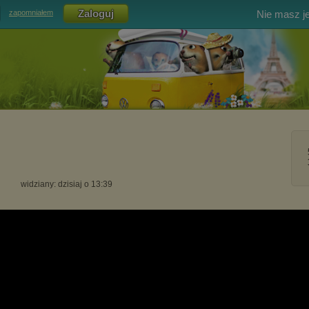
Nie masz j
zapomniałem
widziany: dzisiaj o 13:39