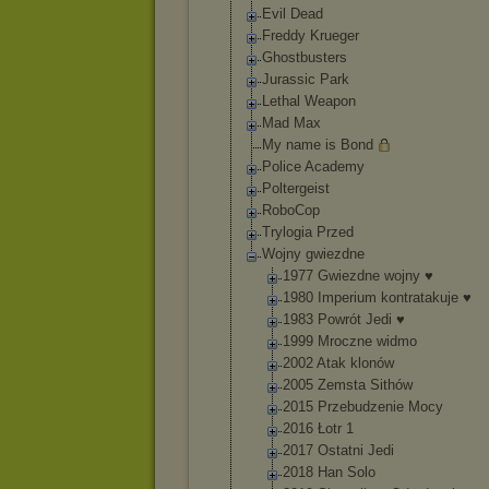
Evil Dead
Freddy Krueger
Ghostbusters
Jurassic Park
Lethal Weapon
Mad Max
My name is Bond
Police Academy
Poltergeist
RoboCop
Trylogia Przed
Wojny gwiezdne
1977 Gwiezdne wojny ♥
1980 Imperium kontratakuj
e ♥
1983 Powrót Jedi ♥
1999 Mroczne widmo
2002 Atak klonów
2005 Zemsta Sithów
2015 Przebudzeni
e Mocy
2016 Łotr 1
2017 Ostatni Jedi
2018 Han Solo