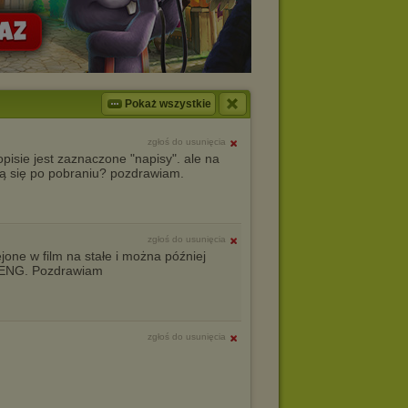
Pokaż wszystkie
zgłoś do usunięcia
pisie jest zaznaczone "napisy". ale na
ją się po pobraniu? pozdrawiam.
zgłoś do usunięcia
ejone w film na stałe i można później
b ENG. Pozdrawiam
zgłoś do usunięcia