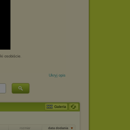
Ukryj opis
Galeria
rozmiar
data dodania