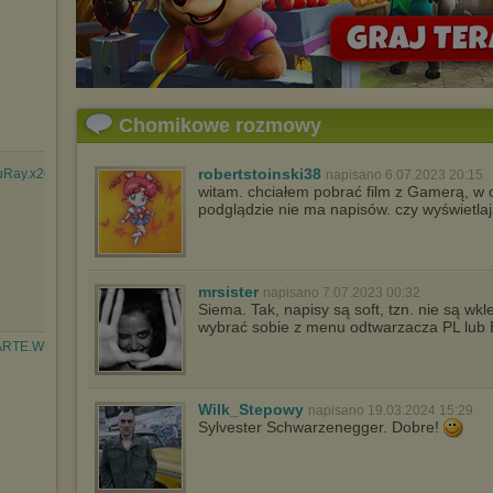
Chomikowe rozmowy
robertstoinski38
uRay.x264.AAC5....mkv
napisano 6.07.2023 20:15
witam. chciałem pobrać film z Gamerą, w o
podglądzie nie ma napisów. czy wyświetla
mrsister
napisano 7.07.2023 00:32
Siema. Tak, napisy są soft, tzn. nie są wkl
wybrać sobie z menu odtwarzacza PL lu
.ARTE.WEB-
Wilk_Stepowy
napisano 19.03.2024 15:29
Sylvester Schwarzenegger. Dobre!