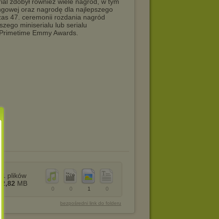
rial zdobył również wiele nagród, w tym
ingowej oraz nagrodę dla najlepszego
zas 47. ceremonii rozdania nagród
zego miniserialu lub serialu
d Primetime Emmy Awards.
1
plików
2,82
MB
0
0
1
0
bezpośredni link do folderu