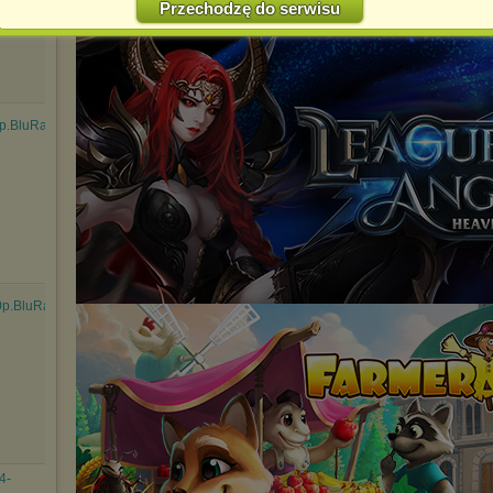
Przechodzę do serwisu
Jednocześnie informujemy że zmiana ustawień przeglądarki może
spowodować ograniczenie korzystania ze strony Chomikuj.pl.
W przypadku braku twojej zgody na akceptację cookies niestety
prosimy o opuszczenie serwisu chomikuj.pl.
Wykorzystanie plików cookies
przez
Zaufanych Partnerów
p.BluRay.H264.A....mkv
(dostosowanie reklam do Twoich potrzeb, analiza skuteczności działań
marketingowych).
Wyrażenie sprzeciwu spowoduje, że wyświetlana Ci reklama nie
będzie dopasowana do Twoich preferencji, a będzie to reklama
wyświetlona przypadkowo.
Istnieje możliwość zmiany ustawień przeglądarki internetowej w
sposób uniemożliwiający przechowywanie plików cookies na
urządzeniu końcowym. Można również usunąć pliki cookies,
dokonując odpowiednich zmian w ustawieniach przeglądarki
p.BluRay.x264.AC....mkv
internetowej.
Pełną informację na ten temat znajdziesz pod adresem
http://chomikuj.pl/PolitykaPrywatnosci.aspx
.
4-