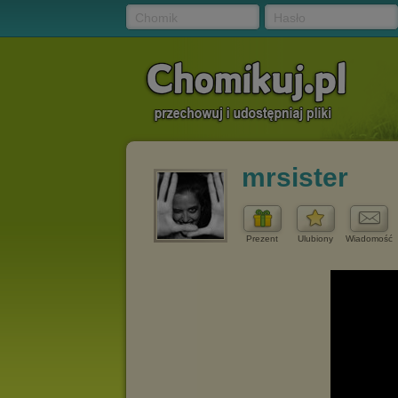
Chomik
Hasło
mrsister
Prezent
Ulubiony
Wiadomość