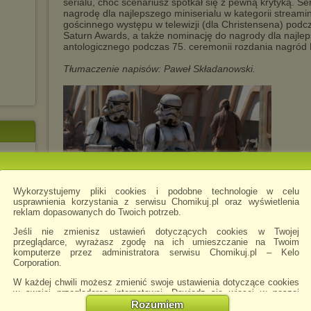
serialu, choć scenariusz spotkał się z pewną krytyką. Se
nagrodę dla najlepszego miniserialu w kategorii stream
gościnnego występu w telewizji (dla Christensena) podc
Saturn Awards, a także nominację do nagrody dla najleps
antologicznego podczas 75. ceremonii rozdania nagró
Tłumaczenie napisów: Paweł Składanowski.
EMASTERED.1080p.....mkv
Wykorzystujemy pliki cookies i podobne technologie w celu
usprawnienia korzystania z serwisu Chomikuj.pl oraz wyświetlenia
reklam dopasowanych do Twoich potrzeb.
Jeśli nie zmienisz ustawień dotyczących cookies w Twojej
przeglądarce, wyrażasz zgodę na ich umieszczanie na Twoim
komputerze przez administratora serwisu Chomikuj.pl – Kelo
Corporation.
Pobierz
Zachomikuj
.H264.AAC-
folder
folder
W każdej chwili możesz zmienić swoje ustawienia dotyczące cookies
w swojej przeglądarce internetowej. Dowiedz się więcej w naszej
Polityce Prywatności -
http://chomikuj.pl/PolitykaPrywatnosci.aspx
.
Rozumiem