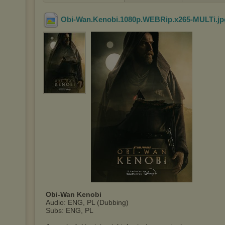
Obi-Wan.Kenobi.1080p.WEBRip.x265-MULTi
.j
Obi-Wan Kenobi
Audio: ENG, PL (Dubbing)
Subs: ENG, PL