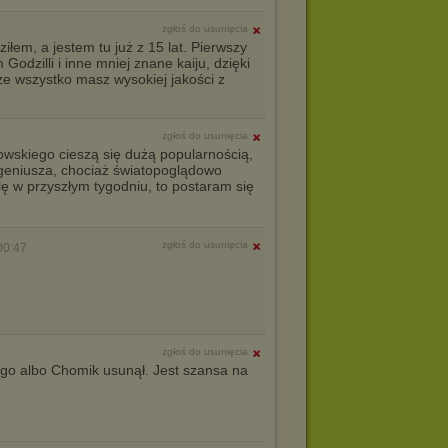
zgłoś do usunięcia
iłem, a jestem tu już z 15 lat. Pierwszy
 Godzilli i inne mniej znane kaiju, dzięki
że wszystko masz wysokiej jakości z
zgłoś do usunięcia
lowskiego cieszą się dużą popularnością,
geniusza, chociaż światopoglądowo
ę w przyszłym tygodniu, to postaram się
zgłoś do usunięcia
00:47
zgłoś do usunięcia
ego albo Chomik usunął. Jest szansa na