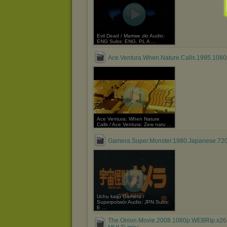
Evil Dead / Martwe zło Audio:
ENG Subs: ENG, PL A ...
Ace.Ventura.When.Nature.Calls.1995.1080
Ace Ventura: When Nature
Calls / Ace Ventura: Zew natu ...
Gamera.Super.Monster.1980.Japanese.720
Uchu kaijû Gamera /
Superpotwór Audio: JPN Subs:
E ...
The.Onion.Movie.2008.1080p.WEBRip.x26