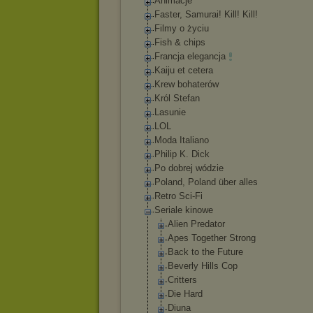
Animacje
Faster, Samurai! Kill! Kill!
Filmy o życiu
Fish & chips
Francja elegancja
Kaiju et cetera
Krew bohaterów
Król Stefan
Lasunie
LOL
Moda Italiano
Philip K. Dick
Po dobrej wódzie
Poland, Poland über alles
Retro Sci-Fi
Seriale kinowe
Alien Predator
Apes Together Strong
Back to the Future
Beverly Hills Cop
Critters
Die Hard
Diuna