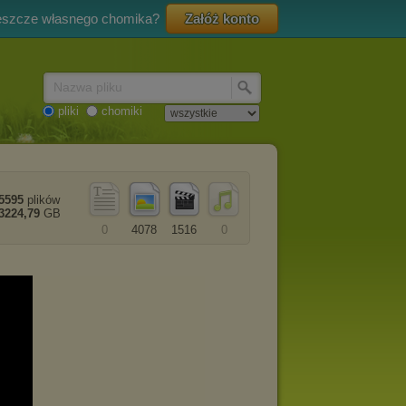
eszcze własnego chomika?
Załóż konto
Nazwa pliku
pliki
chomiki
5595
plików
3224,79
GB
0
4078
1516
0