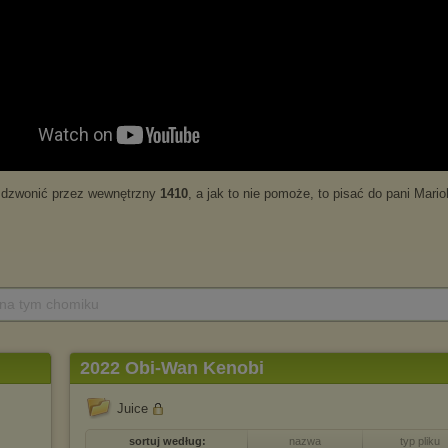
 na tym chomiku
2022 Obi-Wan Kenobi
Juice
sortuj według:
nazwa
typ pliku