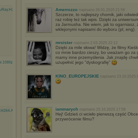
Amerrozzo
uRay.H264.AAC-
napisano 26.01.2025 21:56
Szczerze, to najlepszy chomik, jaki odwiedz
raz robię też tak wpis. Dzięki za uniwersum
za Jarmusha. Nie wiem, jak to ogarniasz, 
wklejonymi napisami do wyboru (pl, eng).
mrsister
napisano 2.03.2025 22:12
Dzięki za mile słowa! Widzę, że filmy Kieś
co mnie bardzo cieszy, bo uważam go za 
mamy inne przemyślenia. Jak znajdę chwil
uzupełnić jego "dyskografię"
.1080p.BluRay.....mkv
KINO_EUROPEJSKIE
napisano 23.10.2025 
iammarych
napisano 25.10.2025 17:58
y.H264.AAC-
Hej! Gdzieś ci wcieło pierwszą część Obc
przywrócenie filmu?