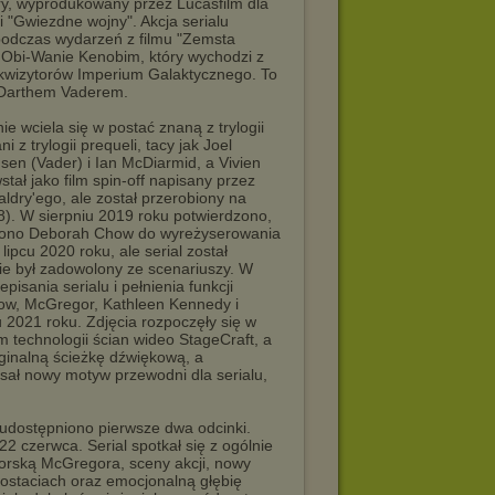
ry, wyprodukowany przez Lucasfilm dla
 "Gwiezdne wojny". Akcja serialu
 podczas wydarzeń z filmu "Zemsta
i Obi-Wanie Kenobim, który wychodzi z
nkwizytorów Imperium Galaktycznego. To
, Darthem Vaderem.
e wciela się w postać znaną z trylogii
i z trylogii prequeli, tacy jak Joel
en (Vader) i Ian McDiarmid, a Vivien
tał jako film spin-off napisany przez
dry'ego, ale został przerobiony na
8). W sierpniu 2019 roku potwierdzono,
dniono Deborah Chow do wyreżyserowania
pcu 2020 roku, ale serial został
ie był zadowolony ze scenariuszy. W
isania serialu i pełnienia funkcji
ow, McGregor, Kathleen Kennedy i
 2021 roku. Zdjęcia rozpoczęły się w
 technologii ścian wideo StageCraft, a
ginalną ścieżkę dźwiękową, a
isał nowy motyw przewodni dla serialu,
 udostępniono pierwsze dwa odcinki.
22 czerwca. Serial spotkał się z ogólnie
torską McGregora, sceny akcji, nowy
ostaciach oraz emocjonalną głębię