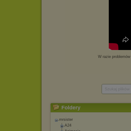
Szukaj plików
Foldery
mrsister
A24