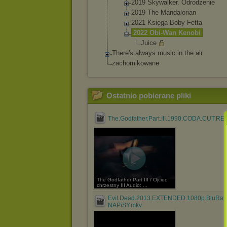
2019 Skywalker. Odrodzenie
2019 The Mandalorian
2021 Księga Boby Fetta
2022 Obi-Wan Kenobi
Juice
There's always music in the air
zachomikowane
Ostatnio pobierane pliki
The.Godfather.Part.III.1990.CODA.CUT.R
The Godfather Part III / Ojciec
chrzestny III Audio: ...
Evil.Dead.2013.EXTENDED.1080p.BluRay
NAPiSY.mkv