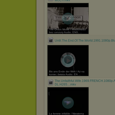
MULTi.mkv
The Onion Movie / Wiadomości
bez cenzury Audio: ENG, ...
Until.The.End.Of.The.World.1991.1080p.Bl
Bis ans Ende der Welt / Aż na
koniec świata Audio: EN ...
The.Unfaithful.Wife.1969.FRENCH.1080p
DL.H265....mkv
La femme infidèle / Niewierna