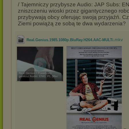
/ Tajemniczy przybysze Audio: JAP Subs: E
zniszczeniu wioski przez gigantycznego rob
przybywają obcy oferując swoją przyjaźń. C
Ziemi powiążą ze sobą te dwa wydarzenia?
.mkv
Real.Genius.1985.1080p.BluRay.H264.AAC-MULTi
Real Genius / Prawdziwy
geniusz Audio: ENG, PL (Mac
...