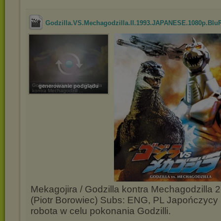
Godzilla.VS.Mechagodzilla.II.1993.JAPANESE.1080p.BluR
Gojira vs. Mekagojira / Godzilla
generowanie podglądu
kontra Mechagodzill ...
Mekagojira / Godzilla kontra Mechagodzilla 2
(Piotr Borowiec) Subs: ENG, PL Japończycy
robota w celu pokonania Godzilli.