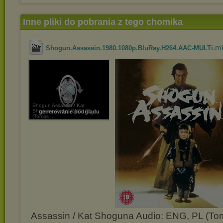
Inne pliki do pobrania z tego chomika
.m
Shogun.Assassin.1980.1080p.BluRay.H264.AAC-MULTi
Shogun Assassin / Kat
Shoguna Audio: ENG, PL
generowanie podglądu
(Tomas ...
Assassin / Kat Shoguna Audio: ENG, PL (To