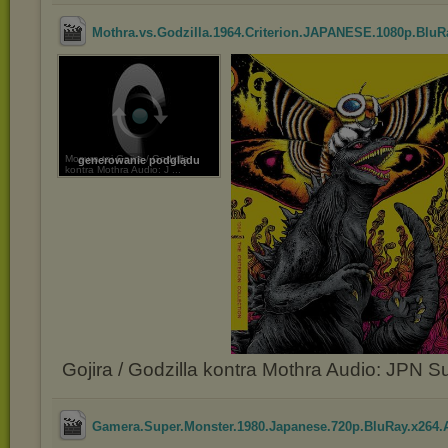
Mothra.vs.Godzilla.1964.Criterion.JAPANESE.1080p.BluRa
Mosura tai Gojira / Godzilla
generowanie podglądu
kontra Mothra Audio: J ...
Gojira / Godzilla kontra Mothra Audio: JPN 
Gamera.Super.Monster.1980.Japanese.720p.BluRay.x264.A