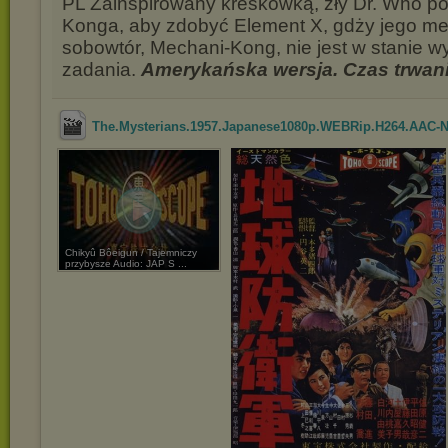
PL Zainspirowany kreskówką, zły Dr. Who p
Konga, aby zdobyć Element X, gdży jego m
sobowtór, Mechani-Kong, nie jest w stanie 
zadania.
Amerykańska wersja. Czas trwani
The.Mysterians.1957.Japanese1080p.WEBRip.H264.AAC-
Chikyû Bôeigun / Tajemniczy
przybysze Audio: JAP S ...