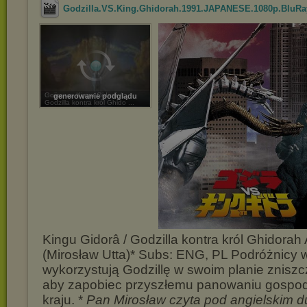
Godzilla.VS.King.Ghidorah.1991.JAPANESE.1080p.BluRay
Gojira vs. Kingu Gidorâ /
generowanie podglądu
Godzilla kontra król Ghido ...
Kingu Gidorâ / Godzilla kontra król Ghidorah
(Mirosław Utta)* Subs: ENG, PL Podróżnicy 
wykorzystują Godzillę w swoim planie zniszc
aby zapobiec przyszłemu panowaniu gospo
kraju. *
Pan Mirosław czyta pod angielskim d