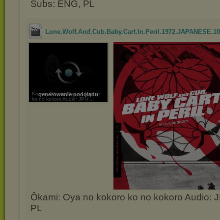
Subs: ENG, PL
Lone.Wolf.And.Cub.Baby.Cart.In.Peril.1972.JAPANESE.108
Kozure Ôkami: Oya no kokoro
generowanie podglądu
ko no kokoro Audio: JPN ...
Ôkami: Oya no kokoro ko no kokoro Audio:
PL