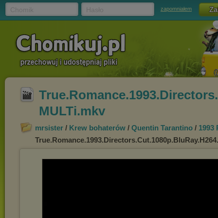
Chomik
Hasło
zapomniałem
True.Romance.1993.Directors
MULTi.mkv
mrsister
/
Krew bohaterów
/
Quentin Tarantino
/
1993 
True.Romance.1993.Directors.Cut.1080p.BluRay.H26