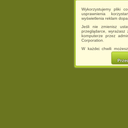
Wykorzystujemy pliki c
usprawnienia korzyst
wyświetlenia reklam dop
Jeśli nie zmienisz ust
przeglądarce, wyrażasz
komputerze przez admin
Corporation.
W każdej chwili możesz
cookies w swojej przeglą
w naszej Pol
Prze
http://chomikuj.pl/Polity
Jednocześnie informuje
może spowodować ogr
Chomikuj.pl.
W przypadku braku twojej
prosimy o opuszczenie se
Wykorzystanie plików c
(dostosowanie reklam do
działań marketingowych).
Wyrażenie sprzeciwu spo
będzie dopasowana do Tw
wyświetlona przypadkowo