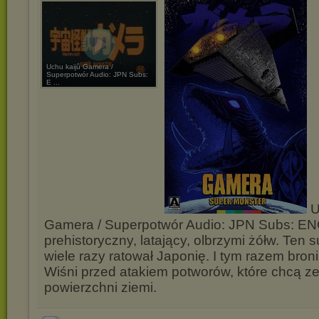
Uchu kaijû Gamera /
Superpotwór Audio: JPN Subs:
E ...
U
Gamera / Superpotwór Audio: JPN Subs: EN
prehistoryczny, latający, olbrzymi żółw. Ten 
wiele razy ratował Japonię. I tym razem broni
Wiśni przed atakiem potworów, które chcą zet
powierzchni ziemi.