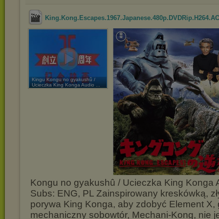
King.Kong.Escapes.1967.Japanese.480p.DVDRip.H264.AC3
Kingu Kongu no gyakushû /
Ucieczka King Konga Audio ...
Kongu no gyakushû / Ucieczka King Konga 
Subs: ENG, PL Zainspirowany kreskówką, zł
porywa King Konga, aby zdobyć Element X, 
mechaniczny sobowtór, Mechani-Kong, nie je