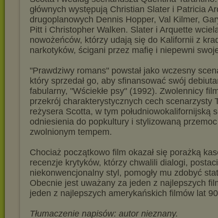
głównych występują Christian Slater i Patricia Ar
drugoplanowych Dennis Hopper, Val Kilmer, Ga
Pitt i Christopher Walken. Slater i Arquette wciela
nowożeńców, którzy udają się do Kalifornii z kra
narkotyków, ścigani przez mafię i niepewni swoje
"Prawdziwy romans" powstał jako wczesny scena
który sprzedał go, aby sfinansować swój debiutan
fabularny, "Wściekłe psy" (1992). Zwolennicy fi
przekrój charakterystycznych cech scenarzysty T
reżysera Scotta, w tym południowokalifornijską s
odniesienia do popkultury i stylizowaną przemo
zwolnionym tempem.
Chociaż początkowo film okazał się porażką ka
recenzje krytyków, którzy chwalili dialogi, postaci
niekonwencjonalny styl, pomogły mu zdobyć sta
Obecnie jest uważany za jeden z najlepszych fil
jeden z najlepszych amerykańskich filmów lat 90
Tłumaczenie napisów: autor nieznany.