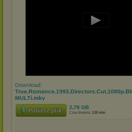
Play
Video
Download:
True.Romance.1993.Directors.Cut.1080p.B
MULTi.mkv
2,78 GB
Pobierz plik
Czas trwania:
120 min