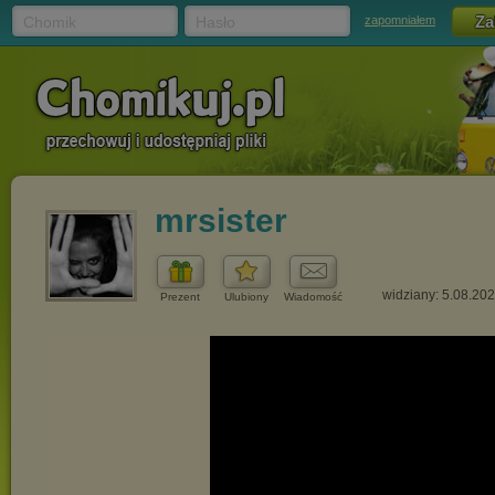
Chomik
Hasło
zapomniałem
mrsister
widziany: 5.08.20
Prezent
Ulubiony
Wiadomość