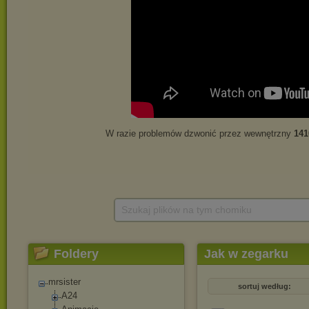
Szukaj plików na tym chomiku
Foldery
Jak w zegarku
mrsister
sortuj według:
A24