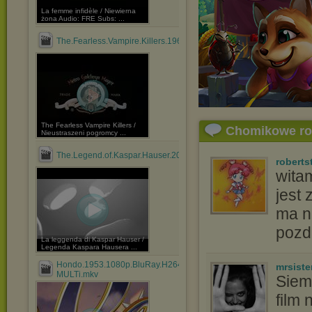
La femme infidèle / Niewierna
żona Audio: FRE Subs: ...
The.Fearless.Vampire.Killers.1967.REMASTERED.1080p.Blu....mkv
The Fearless Vampire Killers /
Chomikowe r
Nieustraszeni pogromcy ...
The.Legend.of.Kaspar.Hauser.2012.ITALIAN.1080p.BluRay.....mkv
roberts
wita
jest
ma n
pozd
La leggenda di Kaspar Hauser /
Legenda Kaspara Hausera ...
Hondo.1953.1080p.BluRay.H264.AAC-
mrsiste
MULTi.mkv
Siema
film