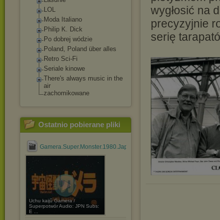
wygłosić na d
LOL
Moda Italiano
precyzyjnie r
Philip K. Dick
serię tarapat
Po dobrej wódzie
Poland, Poland über alles
Retro Sci-Fi
Seriale kinowe
There's always music in the
air
zachomikowane
Ostatnio pobierane pliki
Gamera.Super.Monster.1980.Japanese.720p.BluRay.x264.AC....mk
Uchu kaijû Gamera /
Superpotwór Audio: JPN Subs:
E ...