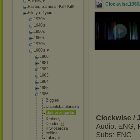
Animacje
Clockwise.198
Faster, Samurai! Kill! Kill!
Filmy o życiu
1930's
1940's
1950's
1960's
1970's
1980's ♥
1980
1981
1982
1983
1984
1985
1986
Biggles
Diabelsk
a plansza
Jak w zegarku
Clockwise / 
Krokodyl
Dundee
Audio: ENG, P
Krwiożer
cza
roślina
Subs: ENG
Labirynt