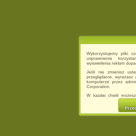
Wykorzystujemy pliki c
usprawnienia korzyst
wyświetlenia reklam dop
Jeśli nie zmienisz ust
przeglądarce, wyrażasz
komputerze przez admin
Corporation.
W każdej chwili możesz
cookies w swojej przeglą
w naszej Pol
Prze
http://chomikuj.pl/Polity
Jednocześnie informuje
może spowodować ogr
Chomikuj.pl.