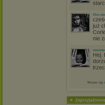
star
Cho-mi
cześ
już 
Corl
nie z
mrsiste
Hej. 
dorz
trzec
Musisz się
Zaprzyjaźnion