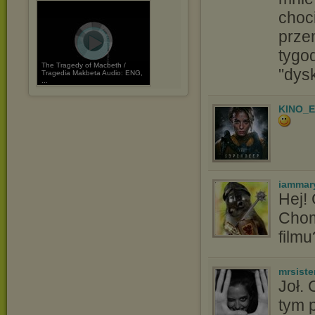
choc
prze
tygod
The Tragedy of Macbeth /
"dys
Tragedia Makbeta Audio: ENG,
...
KINO_
iammar
Hej!
Chom
filmu
mrsiste
Joł. 
tym p