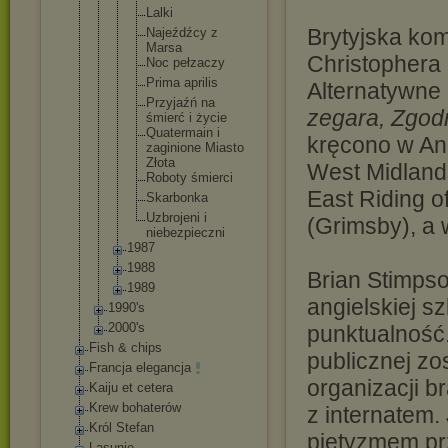
Lalki
Brytyjska kom
Najeźdźc
y z
Marsa
Christophera
Noc pełzaczy
Prima aprilis
Alternatywne 
Przyjaźń na
zegara, Zgod
śmierć i życie
Quaterma
in i
kręcono w An
zaginion
e Miasto
Złota
West Midland
Roboty śmierci
East Riding of
Skarbonk
a
Uzbrojen
i i
(Grimsby), a 
niebezpi
eczni
1987
1988
Brian Stimps
1989
angielskiej sz
1990's
2000's
punktualność.
Fish & chips
publicznej z
Francja elegancja
organizacji b
Kaiju et cetera
Krew bohaterów
z internatem.
Król Stefan
pietyzmem pr
Lasunie