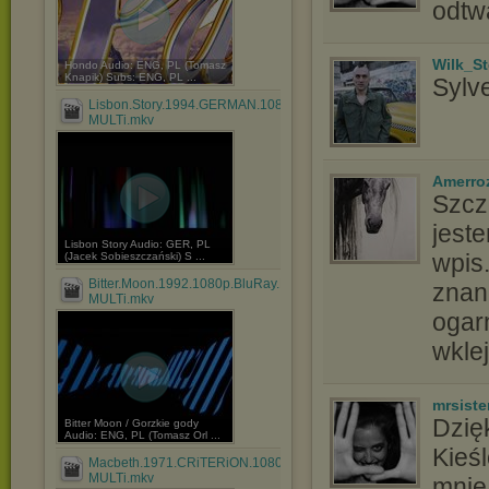
odtw
Wilk_S
Hondo Audio: ENG, PL (Tomasz
Knapik) Subs: ENG, PL ...
Sylv
Lisbon.Story.1994.GERMAN.1080p.BluRay.H264.AAC-
MULTi.mkv
Amerro
Szcze
jeste
Lisbon Story Audio: GER, PL
wpis.
(Jacek Sobieszczański) S ...
Bitter.Moon.1992.1080p.BluRay.H264.AAC-
znane
MULTi.mkv
ogar
wkle
mrsiste
Dzięk
Bitter Moon / Gorzkie gody
Audio: ENG, PL (Tomasz Orl ...
Kieś
Macbeth.1971.CRiTERiON.1080p.BluRay.H264.AAC-
MULTi.mkv
mnie