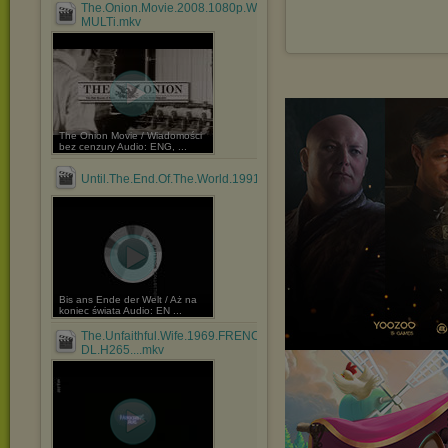
The.Onion.Movie.2008.1080p.WEBRip.x264-
MULTi.mkv
The Onion Movie / Wiadomości
bez cenzury Audio: ENG, ...
Until.The.End.Of.The.World.1991.1080p.BluRay.x264.AAC5....mkv
Bis ans Ende der Welt / Aż na
koniec świata Audio: EN ...
The.Unfaithful.Wife.1969.FRENCH.1080p.ARTE.WEB-
DL.H265....mkv