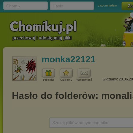
Chomik
Hasło
zapomniałem
monka22121
widziany: 28.06.2
Prezent
Ulubiony
Wiadomość
Szukaj plików na tym chomiku