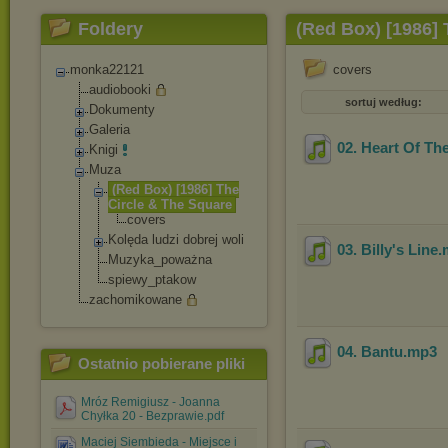
Foldery
(Red Box) [1986] 
monka22121
covers
audiobooki
sortuj według:
Dokumenty
Galeria
02. Heart Of Th
Knigi
Muza
(Red Box) [1986] The
Circle & The Square
covers
Kolęda ludzi dobrej woli
03. Billy's Line
.
Muzyka_poważna
spiewy_ptakow
zachomikowane
04. Bantu
.mp3
Ostatnio pobierane pliki
Mróz Remigiusz - Joanna
Chyłka 20 - Bezprawie.pdf
Maciej Siembieda - Miejsce i