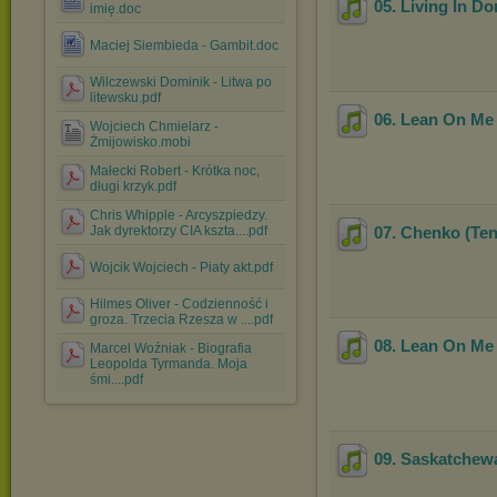
05. Living In D
imię.doc
Maciej Siembieda - Gambit.doc
Wilczewski Dominik - Litwa po
litewsku.pdf
06. Lean On Me
Wojciech Chmielarz -
Żmijowisko.mobi
Małecki Robert - Krótka noc,
długi krzyk.pdf
Chris Whipple - Arcyszpiedzy.
Jak dyrektorzy CIA kszta....pdf
07. Chenko (Ten
Wojcik Wojciech - Piaty akt.pdf
Hilmes Oliver - Codzienność i
groza. Trzecia Rzesza w ....pdf
08. Lean On Me 
Marcel Woźniak - Biografia
Leopolda Tyrmanda. Moja
śmi....pdf
09. Saskatchew