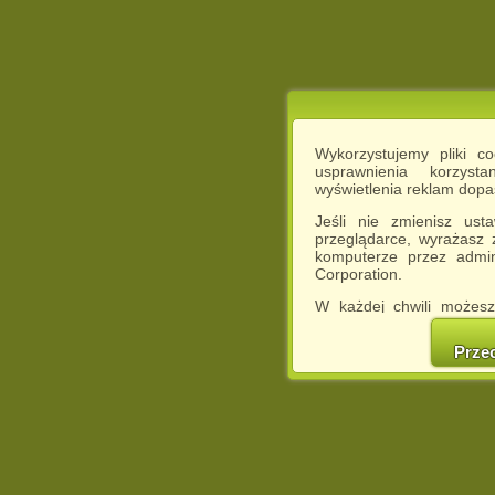
Wykorzystujemy pliki c
usprawnienia korzyst
wyświetlenia reklam dop
Jeśli nie zmienisz ust
przeglądarce, wyrażasz
komputerze przez admin
Corporation.
W każdej chwili możesz
cookies w swojej przeglą
w naszej Pol
Prze
http://chomikuj.pl/Polity
Jednocześnie informuje
może spowodować ogr
Chomikuj.pl.
W przypadku braku twojej
prosimy o opuszczenie se