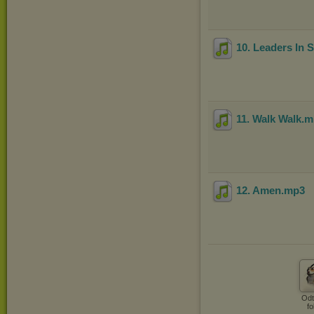
10. Leaders In 
11. Walk Walk
.
12. Amen
.mp3
Odt
fo