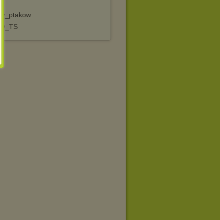
wy_ptakow
EO_TS