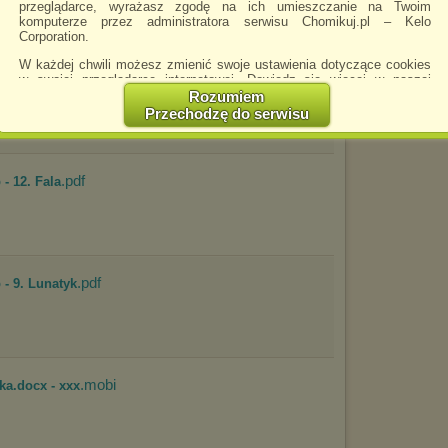
m76)
przeglądarce, wyrażasz zgodę na ich umieszczanie na Twoim
komputerze przez administratora serwisu Chomikuj.pl – Kelo
spie
Corporation.
VID
W każdej chwili możesz zmienić swoje ustawienia dotyczące cookies
.pdf
15 - Czarny piątek [2013]
w swojej przeglądarce internetowej. Dowiedz się więcej w naszej
Polityce Prywatności -
http://chomikuj.pl/PolitykaPrywatnosci.aspx
.
Rozumiem
Przechodzę do serwisu
Jednocześnie informujemy że zmiana ustawień przeglądarki może
spowodować ograniczenie korzystania ze strony Chomikuj.pl.
W przypadku braku twojej zgody na akceptację cookies niestety
.pdf
prosimy o opuszczenie serwisu chomikuj.pl.
- 12. Fala
Wykorzystanie plików cookies
przez
Zaufanych Partnerów
(dostosowanie reklam do Twoich potrzeb, analiza skuteczności działań
marketingowych).
Wyrażenie sprzeciwu spowoduje, że wyświetlana Ci reklama nie
będzie dopasowana do Twoich preferencji, a będzie to reklama
.pdf
- 9. Lunatyk
wyświetlona przypadkowo.
Istnieje możliwość zmiany ustawień przeglądarki internetowej w
sposób uniemożliwiający przechowywanie plików cookies na
urządzeniu końcowym. Można również usunąć pliki cookies,
dokonując odpowiednich zmian w ustawieniach przeglądarki
.mobi
internetowej.
ka.docx - xxx
Pełną informację na ten temat znajdziesz pod adresem
http://chomikuj.pl/PolitykaPrywatnosci.aspx
.