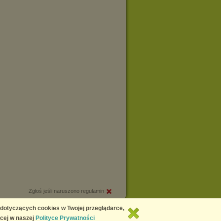
Zgłoś jeśli naruszono regulamin
Copyright © 2026
Chomikuj.pl
 dotyczących cookies w Twojej przeglądarce,
cej w naszej
Polityce Prywatności