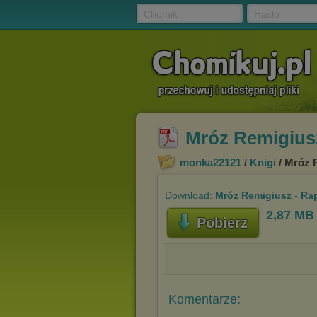
Chomik
Hasło
Mróz Remigiusz 
monka22121
/
Knigi
/ Mróz R
Download:
Mróz Remigiusz - Rapo
2,87 MB
Pobierz
Komentarze: