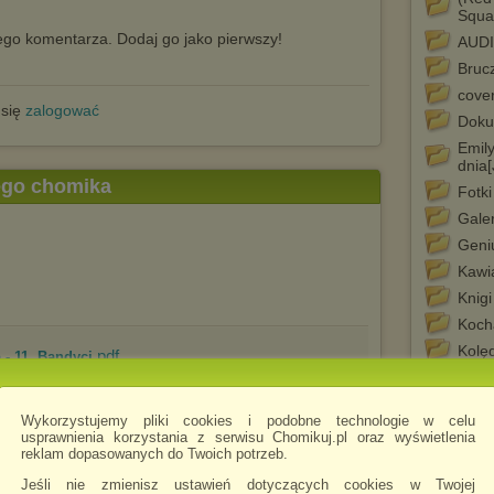
Squa
go komentarza. Dodaj go jako pierwszy!
AUD
Bruc
cove
 się
zalogować
Doku
Emily
dnia
tego chomika
Fotki
Galer
Geni
Kawia
Knigi
Koch
Kolęd
.pdf
- 11. Bandyci
Młod
Muz
Wykorzystujemy pliki cookies i podobne technologie w celu
Muzy
usprawnienia korzystania z serwisu Chomikuj.pl oraz wyświetlenia
reklam dopasowanych do Twoich potrzeb.
polsk
.PDF
B 3 Ucieczka
Roma
Jeśli nie zmienisz ustawień dotyczących cookies w Twojej