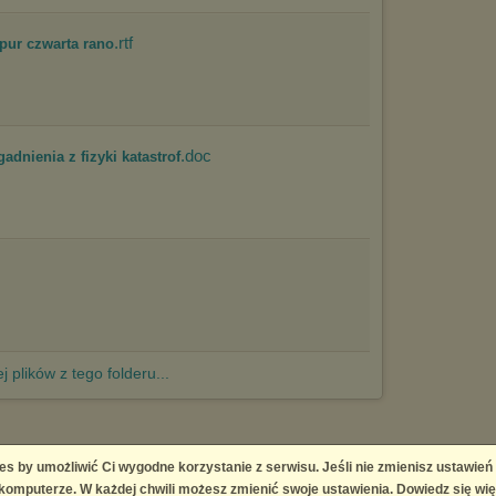
.rtf
pur czwarta rano
.doc
adnienia z fizyki katastrof
j plików z tego folderu...
es by umożliwić Ci wygodne korzystanie z serwisu. Jeśli nie zmienisz ustawień
 Platform
omputerze. W każdej chwili możesz zmienić swoje ustawienia. Dowiedz się wię
right infringement