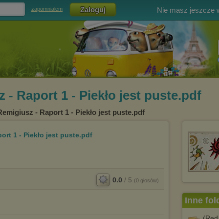
Nie masz jeszcze
zapomniałem
- Raport 1 - Piekło jest puste.pdf
emigiusz - Raport 1 - Piekło jest puste.pdf
rt 1 - Piekło jest puste.pdf
0.0
/
5
(
0
głosów)
Inne fol
(Red