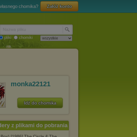
 własnego chomika?
Załóż konto
Nazwa pliku
pliki
chomiki
monka22121
Idź do chomika
dery z plikami do pobrania
 Box) [1986] The Circle & The