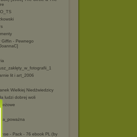
re
IO_TS
zkowski
rs
menty
 Giffin - Pewnego
[JoannaC]
ia
usz_zaklęty_w_fotografii_1
rnie lit i art_2006
anek Wielkiej Niedźwiedzicy
a ludzi dobrej woli
zieżowe
a
ka_poważna
i
nse - Pack - 76 ebook PL (by