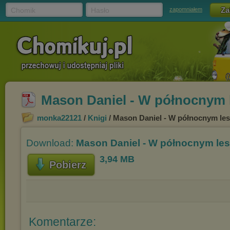
Chomik
Hasło
zapomniałem
Mason Daniel - W północnym l
monka22121
/
Knigi
/ Mason Daniel - W północnym les
Download:
Mason Daniel - W północnym les
3,94 MB
Pobierz
Komentarze: