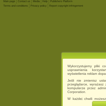
Main page
Contact us
Media
Help
Publishers Platform
Terms and conditions
Privacy policy
Report copyright infringement
Wykorzystujemy pliki c
usprawnienia korzyst
wyświetlenia reklam dop
Jeśli nie zmienisz ust
przeglądarce, wyrażasz
komputerze przez admin
Corporation.
W każdej chwili możesz
cookies w swojej przeglą