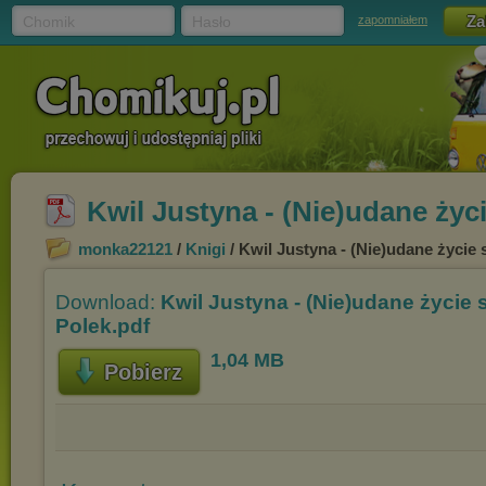
Chomik
Hasło
zapomniałem
Kwil Justyna - (Nie)udane życ
monka22121
/
Knigi
/ Kwil Justyna - (Nie)udane życie
Download:
Kwil Justyna - (Nie)udane życie
Polek.pdf
1,04 MB
Pobierz