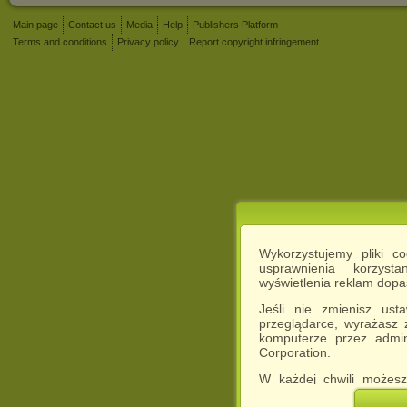
Main page
Contact us
Media
Help
Publishers Platform
Terms and conditions
Privacy policy
Report copyright infringement
Wykorzystujemy pliki c
usprawnienia korzyst
wyświetlenia reklam dop
Jeśli nie zmienisz ust
przeglądarce, wyrażasz
komputerze przez admin
Corporation.
W każdej chwili możesz
cookies w swojej przeglą