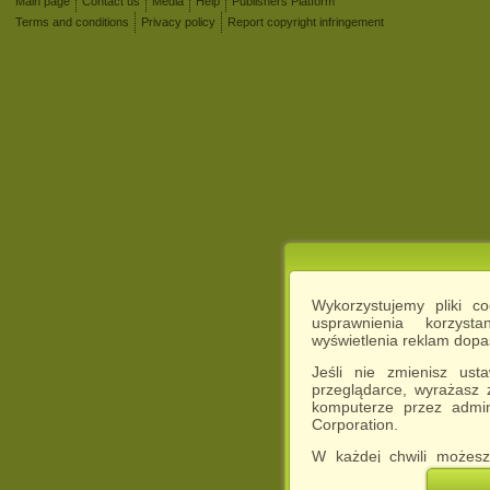
Main page
Contact us
Media
Help
Publishers Platform
Terms and conditions
Privacy policy
Report copyright infringement
Wykorzystujemy pliki c
usprawnienia korzyst
wyświetlenia reklam dop
Jeśli nie zmienisz ust
przeglądarce, wyrażasz
komputerze przez admin
Corporation.
W każdej chwili możesz
cookies w swojej przeglą