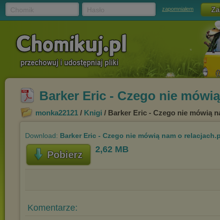
Chomik
Hasło
zapomniałem
Barker Eric - Czego nie mówią
monka22121
/
Knigi
/ Barker Eric - Czego nie mówią n
Download:
Barker Eric - Czego nie mówią nam o relacjach.
2,62 MB
Pobierz
Komentarze: