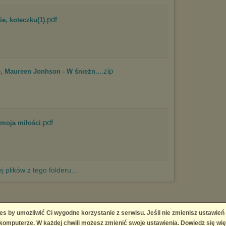
.pdf
ie, koteczku(1)
.zip
, Maureen Jonhson - W śnieżn...
.pdf
 moja miłości
j plików z tego folderu...
es by umożliwić Ci wygodne korzystanie z serwisu. Jeśli nie zmienisz ustawień
 Platform
omputerze. W każdej chwili możesz zmienić swoje ustawienia. Dowiedz się wię
right infringement