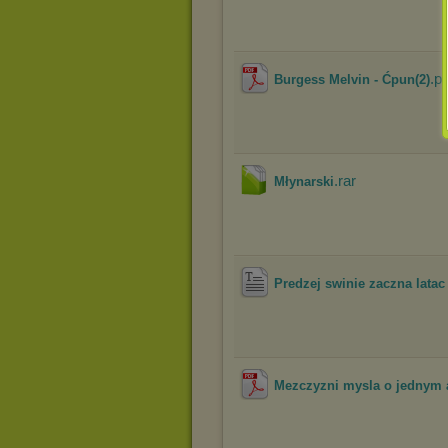
.pd
Burgess Melvin - Ćpun(2)
.rar
Młynarski
Predzej swinie zaczna latac
Mezczyzni mysla o jednym a