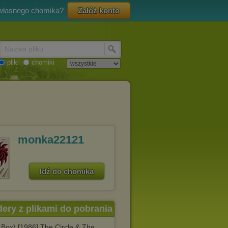
 własnego chomika?
Załóż konto
Nazwa pliku
pliki
chomiki
monka22121
Idź do chomika
dery z plikami do pobrania
 Box) [1986] The Circle & The