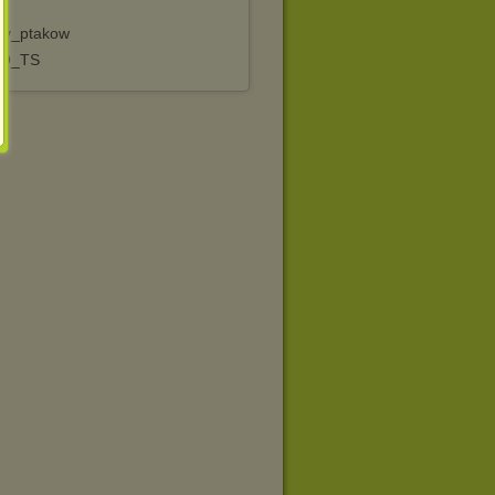
wy_ptakow
EO_TS