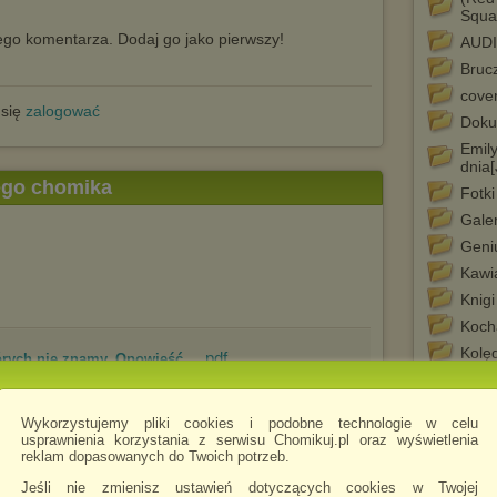
Squa
go komentarza. Dodaj go jako pierwszy!
AUD
Bruc
cove
 się
zalogować
Doku
Emily
dnia
tego chomika
Fotki
Galer
Geni
Kawia
Knigi
Koch
Kolęd
.pdf
tórych nie znamy. Opowieść ...
Młod
Muz
Wykorzystujemy pliki cookies i podobne technologie w celu
Muzy
usprawnienia korzystania z serwisu Chomikuj.pl oraz wyświetlenia
reklam dopasowanych do Twoich potrzeb.
polsk
.zip
ia (epub, mobi)
Roma
Jeśli nie zmienisz ustawień dotyczących cookies w Twojej