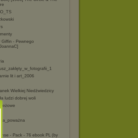
re
IO_TS
zkowski
rs
menty
 Giffin - Pewnego
[JoannaC]
ia
usz_zaklęty_w_fotografii_1
rnie lit i art_2006
anek Wielkiej Niedźwiedzicy
a ludzi dobrej woli
zieżowe
a
ka_poważna
i
nse - Pack - 76 ebook PL (by