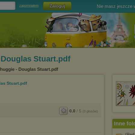
Nie masz jeszcze
zapomniałem
 Douglas Stuart.pdf
huggie - Douglas Stuart.pdf
as Stuart.pdf
0.0
/
5
(
0
głosów)
Inne fol
(Red