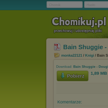
Chomik
Hasło
Bain Shuggie -
monka22121
/
Knigi
/ Bain S
Download:
Bain Shuggie - Dougl
1,89 MB
Pobierz
Komentarze: