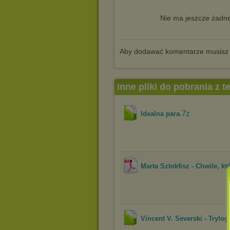
Nie ma jeszcze żadne
Aby dodawać komentarze musisz
Inne pliki do pobrania z 
.7z
Idealna para
Marta Sztokfisz - Chwile, k
Vincent V. Severski - Trylog