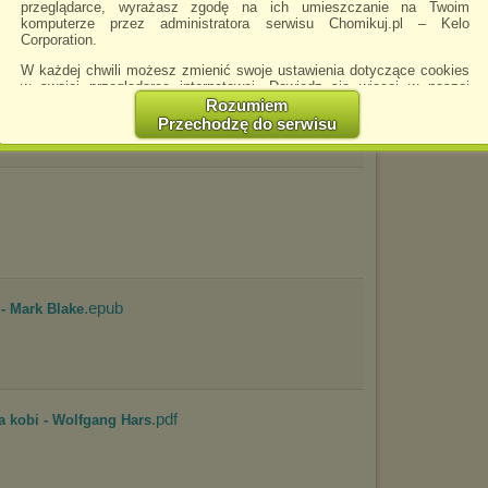
m76)
przeglądarce, wyrażasz zgodę na ich umieszczanie na Twoim
komputerze przez administratora serwisu Chomikuj.pl – Kelo
spie
Corporation.
VID
W każdej chwili możesz zmienić swoje ustawienia dotyczące cookies
f
w swojej przeglądarce internetowej. Dowiedz się więcej w naszej
Polityce Prywatności -
http://chomikuj.pl/PolitykaPrywatnosci.aspx
.
Rozumiem
Przechodzę do serwisu
Jednocześnie informujemy że zmiana ustawień przeglądarki może
spowodować ograniczenie korzystania ze strony Chomikuj.pl.
W przypadku braku twojej zgody na akceptację cookies niestety
prosimy o opuszczenie serwisu chomikuj.pl.
Wykorzystanie plików cookies
przez
Zaufanych Partnerów
(dostosowanie reklam do Twoich potrzeb, analiza skuteczności działań
marketingowych).
Wyrażenie sprzeciwu spowoduje, że wyświetlana Ci reklama nie
będzie dopasowana do Twoich preferencji, a będzie to reklama
.epub
 - Mark Blake
wyświetlona przypadkowo.
Istnieje możliwość zmiany ustawień przeglądarki internetowej w
sposób uniemożliwiający przechowywanie plików cookies na
urządzeniu końcowym. Można również usunąć pliki cookies,
dokonując odpowiednich zmian w ustawieniach przeglądarki
.pdf
internetowej.
 kobi - Wolfgang Hars
Pełną informację na ten temat znajdziesz pod adresem
http://chomikuj.pl/PolitykaPrywatnosci.aspx
.