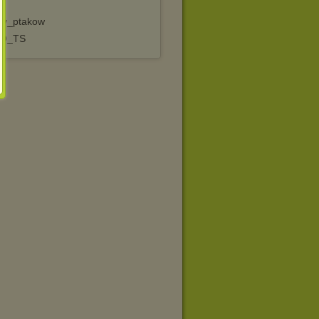
wy_ptakow
EO_TS