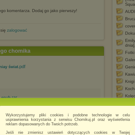
Squa
go komentarza. Dodaj go jako pierwszy!
AUD
Bruc
cove
 się
zalogować
Doku
Emily
dnia
tego chomika
Fotki
Galer
.pdf
iay świat
Geni
Kawia
Knigi
Koch
Kolęd
.rar
k epub
Młod
Muz
Wykorzystujemy pliki cookies i podobne technologie w celu
Muzy
usprawnienia korzystania z serwisu Chomikuj.pl oraz wyświetlenia
reklam dopasowanych do Twoich potrzeb.
polsk
.pdf
lsko-ruska pod flagą biało-...
Roma
Jeśli nie zmienisz ustawień dotyczących cookies w Twojej