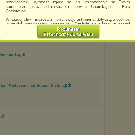
m76)
przeglądarce, wyrażasz zgodę na ich umieszczanie na Twoim
komputerze przez administratora serwisu Chomikuj.pl – Kelo
spie
Corporation.
VID
W każdej chwili możesz zmienić swoje ustawienia dotyczące cookies
.pdf
lski w reportażach według M...
w swojej przeglądarce internetowej. Dowiedz się więcej w naszej
Polityce Prywatności -
http://chomikuj.pl/PolitykaPrywatnosci.aspx
.
Rozumiem
Przechodzę do serwisu
Jednocześnie informujemy że zmiana ustawień przeglądarki może
spowodować ograniczenie korzystania ze strony Chomikuj.pl.
W przypadku braku twojej zgody na akceptację cookies niestety
.pdf
prosimy o opuszczenie serwisu chomikuj.pl.
wie noc(1)
Wykorzystanie plików cookies
przez
Zaufanych Partnerów
(dostosowanie reklam do Twoich potrzeb, analiza skuteczności działań
marketingowych).
Wyrażenie sprzeciwu spowoduje, że wyświetlana Ci reklama nie
będzie dopasowana do Twoich preferencji, a będzie to reklama
.pdf
a - Medyczna marihuana. Histo...
wyświetlona przypadkowo.
Istnieje możliwość zmiany ustawień przeglądarki internetowej w
sposób uniemożliwiający przechowywanie plików cookies na
urządzeniu końcowym. Można również usunąć pliki cookies,
dokonując odpowiednich zmian w ustawieniach przeglądarki
pdf
internetowej.
Pełną informację na ten temat znajdziesz pod adresem
http://chomikuj.pl/PolitykaPrywatnosci.aspx
.