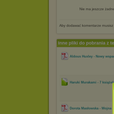
Nie ma jeszcze żadne
Aby dodawać komentarze musisz
Inne pliki do pobrania z 
Aldous Huxley - Nowy wspan
Haruki Murakami - 7 książe
Dorota Masłowska - Wojna po