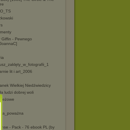
re
IO_TS
zkowski
rs
menty
 Giffin - Pewnego
[JoannaC]
ia
usz_zaklęty_w_fotografii_1
rnie lit i art_2006
anek Wielkiej Niedźwiedzicy
a ludzi dobrej woli
zieżowe
a
ka_poważna
i
nse - Pack - 76 ebook PL (by