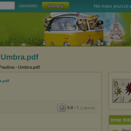
Nie masz jeszcze
zapomniałem
- Umbra.pdf
Paulina - Umbra.pdf
a.pdf
0.0
/
5
(
0
głosów)
Inne fol
(Red