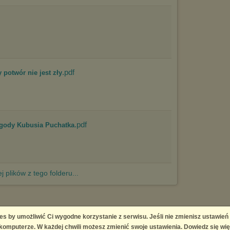
.pdf
potwór nie jest zły
.pdf
ygody Kubusia Puchatka
j plików z tego folderu...
es by umożliwić Ci wygodne korzystanie z serwisu. Jeśli nie zmienisz ustawień
 Platform
omputerze. W każdej chwili możesz zmienić swoje ustawienia. Dowiedz się wię
right infringement