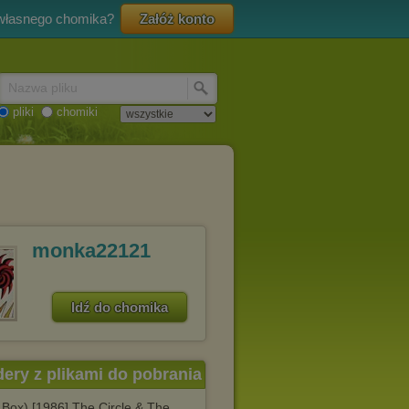
 własnego chomika?
Załóż konto
Nazwa pliku
pliki
chomiki
monka22121
Idź do chomika
dery z plikami do pobrania
 Box) [1986] The Circle & The