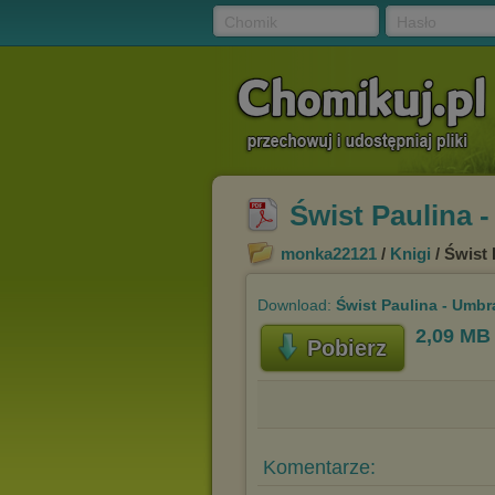
Chomik
Hasło
Świst Paulina 
monka22121
/
Knigi
/ Świst 
Download:
Świst Paulina - Umbr
2,09 MB
Pobierz
Komentarze: