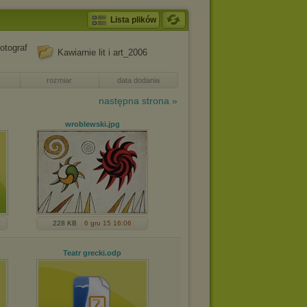
Lista plików
otograf
Kawiarnie lit i art_2006
rozmiar
data dodania
następna strona »
wroblewski
.jpg
228 KB
6 gru 15 16:06
Teatr grecki
.odp