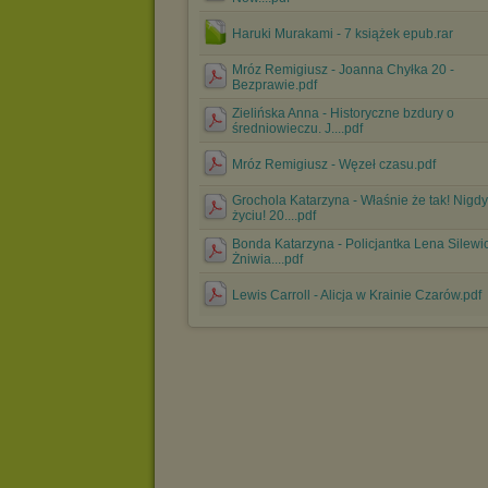
Haruki Murakami - 7 książek epub.rar
Mróz Remigiusz - Joanna Chyłka 20 -
Bezprawie.pdf
Zielińska Anna - Historyczne bzdury o
średniowieczu. J....pdf
Mróz Remigiusz - Węzeł czasu.pdf
Grochola Katarzyna - Właśnie że tak! Nigd
życiu! 20....pdf
Bonda Katarzyna - Policjantka Lena Silewic
Żniwia....pdf
Lewis Carroll - Alicja w Krainie Czarów.pdf