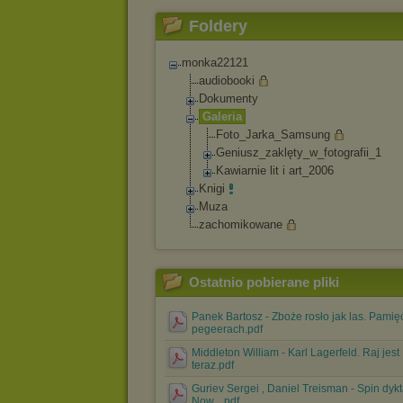
Foldery
monka22121
audiobooki
Dokumenty
Galeria
Foto_Jarka_Sam
sung
Geniusz_zaklęt
y_w_fotografii
_1
Kawiarnie lit i art_2006
Knigi
Muza
zachomikowane
Ostatnio pobierane pliki
Panek Bartosz - Zboże rosło jak las. Pamię
pegeerach.pdf
Middleton William - Karl Lagerfeld. Raj jest
teraz.pdf
Guriev Sergei , Daniel Treisman - Spin dykt
Now....pdf