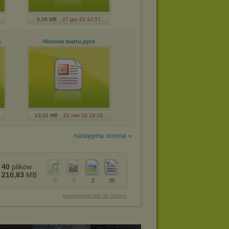
9,58 MB
27 gru 23 12:57
m
Historia teatru
.pptx
13,21 MB
21 mar 16 19:18
następna strona »
40
plików
210,83
MB
0
0
2
30
bezpośredni link do folderu