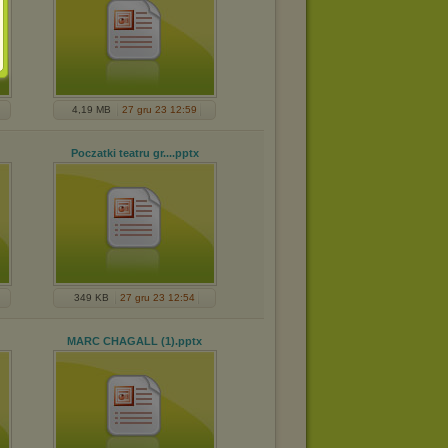
4,19 MB
27 gru 23 12:59
Poczatki teatru gr...
.pptx
349 KB
27 gru 23 12:54
MARC CHAGALL (1)
.pptx