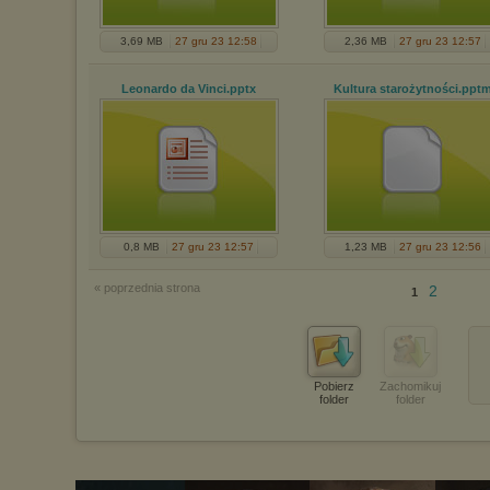
3,69 MB
27 gru 23 12:58
2,36 MB
27 gru 23 12:57
Leonardo da Vinci
.pptx
Kultura starożytności
.ppt
0,8 MB
27 gru 23 12:57
1,23 MB
27 gru 23 12:56
« poprzednia strona
2
1
Pobierz
Zachomikuj
folder
folder