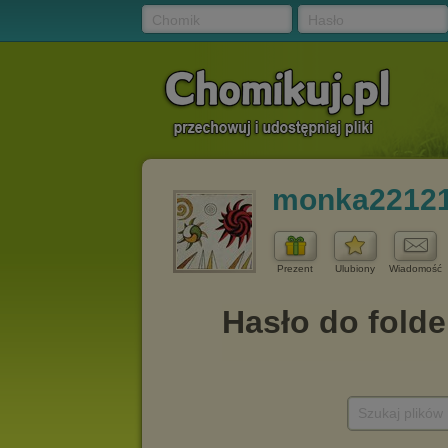
Chomik
Hasło
monka2212
Prezent
Ulubiony
Wiadomość
Szukaj plików