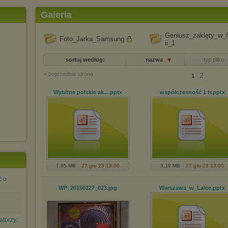
Galeria
Geniusz_zaklęty_w_f
Foto_Jarka_Samsung
ii_1
sortuj według:
nazwa
typ pliku
« poprzednia strona
2
1
Wybitne polskie ak...
.pptx
współczesność 1 tr
.pptx
7,65 MB
27 gru 23 13:00
3,19 MB
27 gru 23 13:00
ć o
WP_20150227_023
.jpg
Warszawa_w_Lalce
.pptx
atorzy.