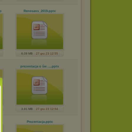
p
Renesans_2019
.pptx
6,09 MB
27 gru 23 12:55
prezentacja o św. ...
.pptx
3,91 MB
27 gru 23 12:54
Prezentacja
.pptx