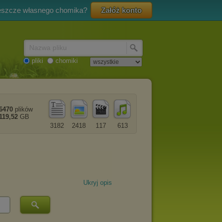
eszcze własnego chomika?
Załóż konto
Nazwa pliku
pliki
chomiki
6470
plików
119,52
GB
3182
2418
117
613
Ukryj opis