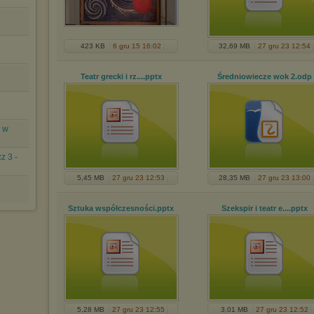
423 KB
6 gru 15 16:02
32,69 MB
27 gru 23 12:54
Teatr grecki i rz...
.pptx
Średniowiecze wok 2
.odp
y w
z 3 -
5,45 MB
27 gru 23 12:53
28,35 MB
27 gru 23 13:00
Sztuka współczesności
.pptx
Szekspir i teatr e...
.pptx
5,28 MB
27 gru 23 12:55
3,01 MB
27 gru 23 12:52