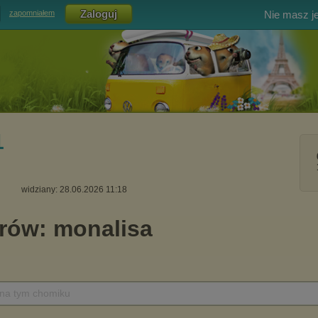
Nie masz j
zapomniałem
1
widziany: 28.06.2026 11:18
 na tym chomiku