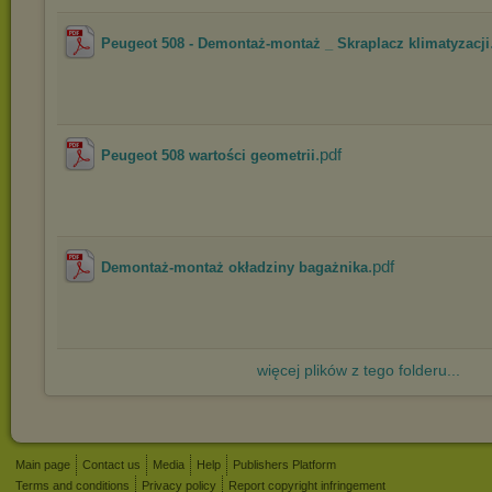
Peugeot 508 - Demontaż-montaż _ Skraplacz klimatyzacji
.pdf
Peugeot 508 wartości geometrii
.pdf
Demontaż-montaż okładziny bagażnika
więcej plików z tego folderu...
Main page
Contact us
Media
Help
Publishers Platform
Terms and conditions
Privacy policy
Report copyright infringement