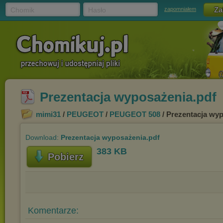
Chomik
Hasło
zapomniałem
Prezentacja wyposażenia.pdf
mimi31
/
PEUGEOT
/
PEUGEOT 508
/ Prezentacja wy
Download:
Prezentacja wyposażenia.pdf
383 KB
Pobierz
Komentarze: