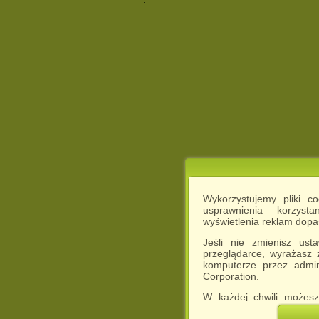
Wykorzystujemy pliki c
usprawnienia korzyst
wyświetlenia reklam dop
Jeśli nie zmienisz ust
przeglądarce, wyrażasz
komputerze przez admin
Corporation.
W każdej chwili możesz
cookies w swojej przeglą