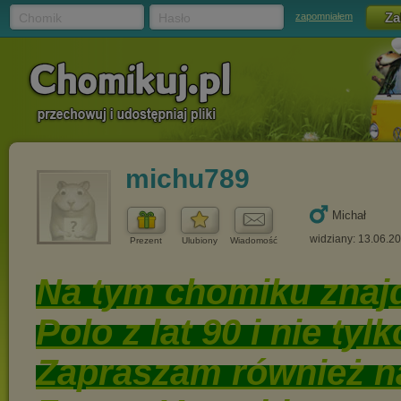
Chomik
Hasło
zapomniałem
michu789
Michał
widziany: 13.06.2
Prezent
Ulubiony
Wiadomość