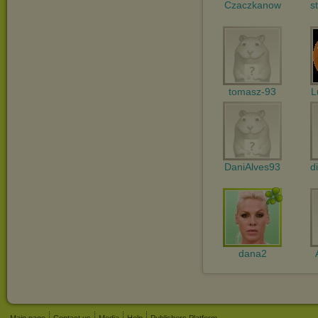
Czaczkanow
s
tomasz-93
L
DaniAlves93
d
dana2