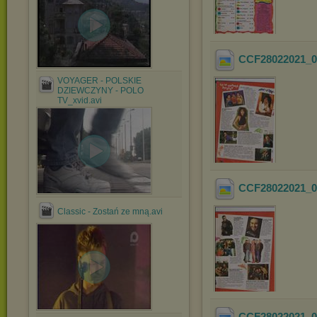
CCF28022021_0
VOYAGER - POLSKIE
DZIEWCZYNY - POLO
TV_xvid.avi
CCF28022021_0
Classic - Zostań ze mną.avi
CCF28022021_0