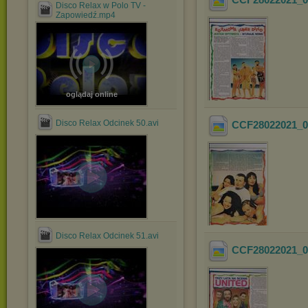
Disco Relax w Polo TV -
Zapowiedź.mp4
oglądaj online
Disco Relax Odcinek 50.avi
CCF28022021_0
Disco Relax Odcinek 51.avi
CCF28022021_0