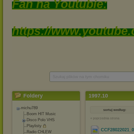
Szukaj plików na tym chomiku
Foldery
1997.10
michu789
sortuj według:
Boom HIT Music
« poprzednia strona
Disco Polo VHS
Playlisty
CCF28022021_0
Radio CHLEW