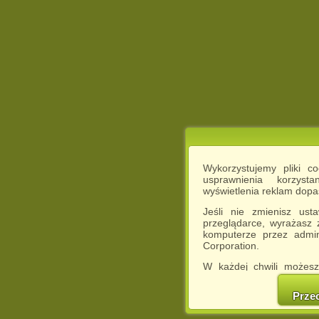
Wykorzystujemy pliki c
usprawnienia korzyst
wyświetlenia reklam dop
Jeśli nie zmienisz ust
przeglądarce, wyrażasz
komputerze przez admin
Corporation.
W każdej chwili możesz
cookies w swojej przeglą
w naszej Pol
Prze
http://chomikuj.pl/Polity