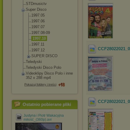
STDmusictv
Super Disco
1997.05
1997.06
1997.07
1997.08-09
1997.10
1997.11
CCF28022021_0
1997.12
SUPER DISCO
Teledyski
Teledyski Disco Polo
Videoklipy Disco Polo i inne
352 x 288 mp4
Pokazuj foldery i treści
CCF28022021_0
Ostatnio pobierane pliki
Justyna i Piotr Wakacyjna
miłość_(360p).avi