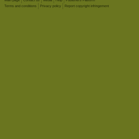
Main page
Contact us
Media
Help
Publishers Platform
Terms and conditions
Privacy policy
Report copyright infringement