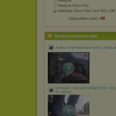
Teledyski
Teledyski Disco Polo
Videoklipy Disco Polo i inne 352 x 28
Pokazuj foldery i treści
Ostatnio pobierane pliki
Justyna i Piotr Wakacyjna miłość_(360p).av
VOYAGER - POLSKIE DZIEWCZYNY - PO
TV_xvid.avi