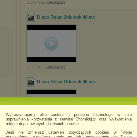
z chomika
kolezka123
Disco Relax Odcinek 46
.avi
z chomika
kolezka123
Disco Relax Odcinek 45
.avi
Wykorzystujemy pliki cookies i podobne technologie w celu
usprawnienia korzystania z serwisu Chomikuj.pl oraz wyświetlenia
reklam dopasowanych do Twoich potrzeb.
z chomika
kolezka123
Jeśli nie zmienisz ustawień dotyczących cookies w Twojej
przeglądarce, wyrażasz zgodę na ich umieszczanie na Twoim