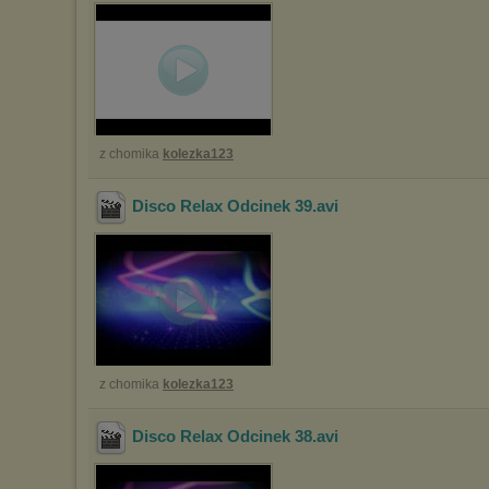
z chomika
kolezka123
Disco Relax Odcinek 39
.avi
z chomika
kolezka123
Disco Relax Odcinek 38
.avi