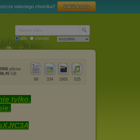
eszcze własnego chomika?
Załóż konto
Nazwa pliku
pliki
chomiki
2906
plików
98,45
GB
89
334
1865
525