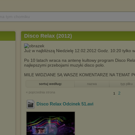
 na tym chomiku
Disco Relax (2012)
Już w najbliższą Niedzielę 12.02.2012 Godz. 10:20 tylko
Po 10 latach wraca na antenę kultowy program Disco Rela
najlepszymi przebojami muzyki disco polo.
MILE WIDZIANE SĄ WASZE KOMENTARZE NA TEMAT 
sortuj według:
nazwa
typ pliku
« poprzednia strona
2
1
Disco Relax Odcinek 51
.avi