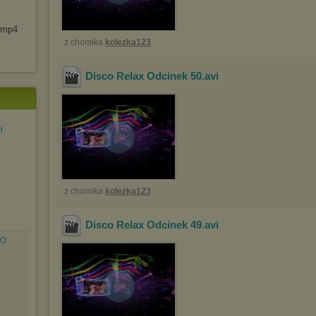
8 mp4
z chomika
kolezka123
Disco Relax Odcinek 50
.avi
i
z chomika
kolezka123
Disco Relax Odcinek 49
.avi
LO