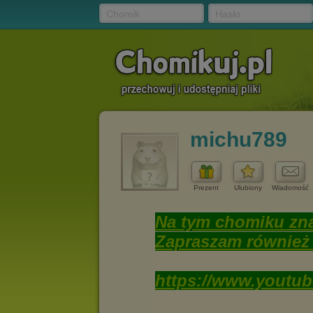
Chomik
Hasło
michu789
Prezent
Ulubiony
Wiadomość