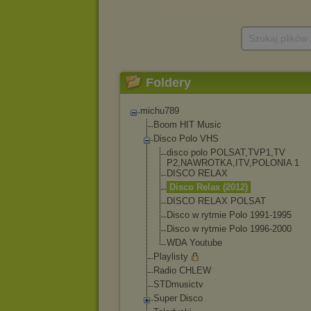
Szukaj plików
Foldery
michu789
Boom HIT Music
Disco Polo VHS
disco polo POLSAT,TVP1,TV
P2,NAWROTKA,IT
V,POLONIA 1
DISCO RELAX
Disco Relax (2012)
DISCO RELAX POLSAT
Disco w rytmie Polo 1991-1995
Disco w rytmie Polo 1996-2000
WDA Youtube
Playlisty
Radio CHLEW
STDmusictv
Super Disco