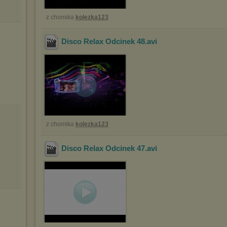
z chomika
kolezka123
Disco Relax Odcinek 48
.avi
z chomika
kolezka123
Disco Relax Odcinek 47
.avi