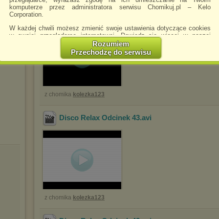
komputerze przez administratora serwisu Chomikuj.pl – Kelo
Disco Relax Odcinek 44
.avi
Corporation.
W każdej chwili możesz zmienić swoje ustawienia dotyczące cookies
w swojej przeglądarce internetowej. Dowiedz się więcej w naszej
Polityce Prywatności -
http://chomikuj.pl/PolitykaPrywatnosci.aspx
.
Rozumiem
Przechodzę do serwisu
Jednocześnie informujemy że zmiana ustawień przeglądarki może
spowodować ograniczenie korzystania ze strony Chomikuj.pl.
W przypadku braku twojej zgody na akceptację cookies niestety
prosimy o opuszczenie serwisu chomikuj.pl.
z chomika
kolezka123
Wykorzystanie plików cookies
przez
Zaufanych Partnerów
(dostosowanie reklam do Twoich potrzeb, analiza skuteczności działań
marketingowych).
Disco Relax Odcinek 43
.avi
Wyrażenie sprzeciwu spowoduje, że wyświetlana Ci reklama nie
będzie dopasowana do Twoich preferencji, a będzie to reklama
wyświetlona przypadkowo.
Istnieje możliwość zmiany ustawień przeglądarki internetowej w
sposób uniemożliwiający przechowywanie plików cookies na
urządzeniu końcowym. Można również usunąć pliki cookies,
dokonując odpowiednich zmian w ustawieniach przeglądarki
internetowej.
z chomika
kolezka123
Pełną informację na ten temat znajdziesz pod adresem
http://chomikuj.pl/PolitykaPrywatnosci.aspx
.