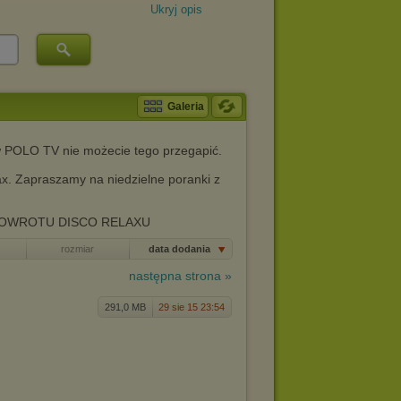
Ukryj opis
Galeria
 w POLO TV nie możecie tego przegapić.
x. Zapraszamy na niedzielne poranki z
POWROTU DISCO RELAXU
rozmiar
data dodania
następna strona »
291,0 MB
29 sie 15 23:54