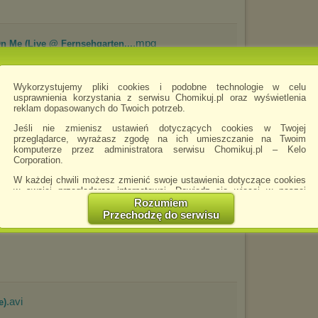
.mpg
On Me (Live @ Fernsehgarten...
Wykorzystujemy pliki cookies i podobne technologie w celu
usprawnienia korzystania z serwisu Chomikuj.pl oraz wyświetlenia
reklam dopasowanych do Twoich potrzeb.
Jeśli nie zmienisz ustawień dotyczących cookies w Twojej
przeglądarce, wyrażasz zgodę na ich umieszczanie na Twoim
komputerze przez administratora serwisu Chomikuj.pl – Kelo
Corporation.
.avi
- Highest Mountain
W każdej chwili możesz zmienić swoje ustawienia dotyczące cookies
w swojej przeglądarce internetowej. Dowiedz się więcej w naszej
Polityce Prywatności -
http://chomikuj.pl/PolitykaPrywatnosci.aspx
.
Rozumiem
Przechodzę do serwisu
Jednocześnie informujemy że zmiana ustawień przeglądarki może
spowodować ograniczenie korzystania ze strony Chomikuj.pl.
W przypadku braku twojej zgody na akceptację cookies niestety
prosimy o opuszczenie serwisu chomikuj.pl.
Wykorzystanie plików cookies
przez
Zaufanych Partnerów
(dostosowanie reklam do Twoich potrzeb, analiza skuteczności działań
.avi
e)
marketingowych).