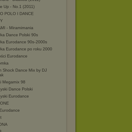
e Up - No.1 (2011)
O POLO I DANCE
MY
MI - Miramimania
ka Dance Polski 90s
ka Eurodance 90s-2000s
ka Eurodance po roku 2000
ści Eurodance
omka
sh Shock Dance Mix by DJ
ak
ki Megamix 98
yski Dance Polski
dyski Eurodance
 ONE
Eurodance
t
ONA
3