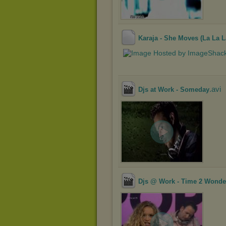
Karaja - She Moves (La La L
.avi
Djs at Work - Someday
Djs @ Work - Time 2 Wonder 