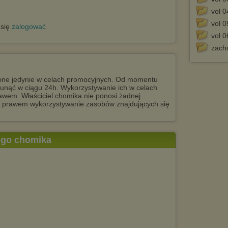
vol 0
vol 0
 się
zalogować
vol 0
zach
czone jedynie w celach promocyjnych. Od momentu
usunąć w ciągu 24h. Wykorzystywanie ich w celach
awem. Właściciel chomika nie ponosi żadnej
z prawem wykorzystywanie zasobów znajdujących się
tego chomika