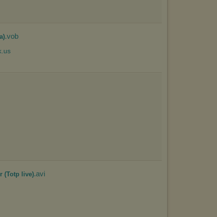
.vob
a)
.avi
(Totp live)