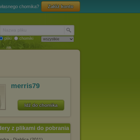
 własnego chomika?
Załóż konto
Nazwa pliku
pliki
chomiki
merris79
Idź do chomika
dery z plikami do pobrania
dra - Diablica (2011)