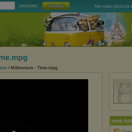
Nie masz jeszcze
zapomniałem
Time.mpg
ance
/ Millennium - Time.mpg
Inne fol
Casan