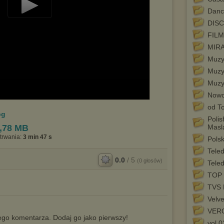
Danc
Play
DISC
Video
FIL
MIRA
Muzy
Muzy
Muzy
Nowo
od T
pg
Poli
,78 MB
Masl
trwania:
3 min 47 s
Pols
Teled
0.0
/
5
(
0
głosów)
Tele
TOP
TVS 
Velve
VER
go komentarza. Dodaj go jako pierwszy!
vol 0