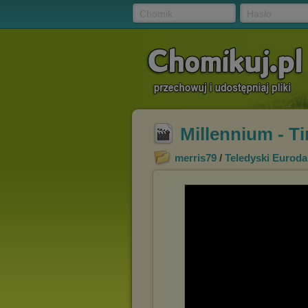
Chomik
Hasło
Millennium - 
merris79
/
Teledyski Eurod