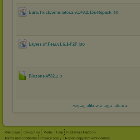
.iso
Euro.Truck.Simulator.2.v1.49.2.15s-Repack
.iso
Layers.of.Fear.v1.6.1-P2P
.zip
Biozone.v582
więcej plików z tego folderu...
Main page
Contact us
Media
Help
Publishers Platform
Terms and conditions
Privacy policy
Report copyright infringement