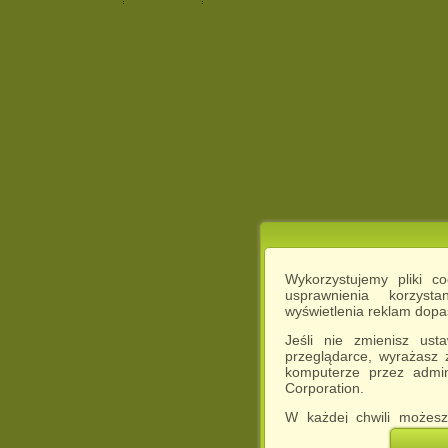
Wykorzystujemy pliki c
usprawnienia korzyst
wyświetlenia reklam dop
Jeśli nie zmienisz ust
przeglądarce, wyrażasz
komputerze przez admin
Corporation.
W każdej chwili możesz
cookies w swojej przeglą