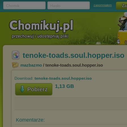
Chomik
Hasło
zapomniałem
tenoke-toads.soul.hopper.iso
mazbazmo
/ tenoke-toads.soul.hopper.iso
Download:
tenoke-toads.soul.hopper.iso
1,13 GB
Pobierz
Komentarze: