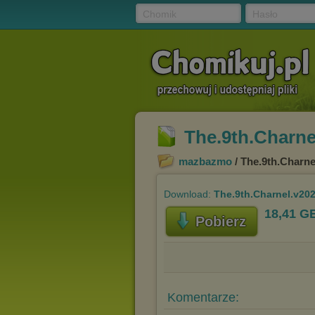
Chomik
Hasło
The.9th.Charne
mazbazmo
/ The.9th.Charne
Download:
The.9th.Charnel.v20
18,41 G
Pobierz
Komentarze: