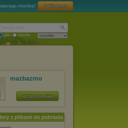
 własnego chomika?
Załóż konto
Nazwa pliku
pliki
chomiki
mazbazmo
Idź do chomika
dery z plikami do pobrania
menty