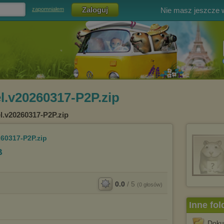
Nie masz jeszcze
zapomniałem
l.v20260317-P2P.zip
l.v20260317-P2P.zip
260317-P2P.zip
B
0.0
/
5
(
0
głosów)
Inne fol
Doku