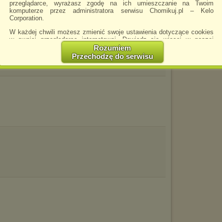
przeglądarce, wyrażasz zgodę na ich umieszczanie na Twoim
komputerze przez administratora serwisu Chomikuj.pl – Kelo
Corporation.
W każdej chwili możesz zmienić swoje ustawienia dotyczące cookies
w swojej przeglądarce internetowej. Dowiedz się więcej w naszej
Polityce Prywatności -
http://chomikuj.pl/PolitykaPrywatnosci.aspx
.
Rozumiem
Przechodzę do serwisu
Jednocześnie informujemy że zmiana ustawień przeglądarki może
spowodować ograniczenie korzystania ze strony Chomikuj.pl.
W przypadku braku twojej zgody na akceptację cookies niestety
prosimy o opuszczenie serwisu chomikuj.pl.
Wykorzystanie plików cookies
przez
Zaufanych Partnerów
(dostosowanie reklam do Twoich potrzeb, analiza skuteczności działań
marketingowych).
Wyrażenie sprzeciwu spowoduje, że wyświetlana Ci reklama nie
będzie dopasowana do Twoich preferencji, a będzie to reklama
wyświetlona przypadkowo.
Istnieje możliwość zmiany ustawień przeglądarki internetowej w
sposób uniemożliwiający przechowywanie plików cookies na
urządzeniu końcowym. Można również usunąć pliki cookies,
dokonując odpowiednich zmian w ustawieniach przeglądarki
internetowej.
Pełną informację na ten temat znajdziesz pod adresem
http://chomikuj.pl/PolitykaPrywatnosci.aspx
.