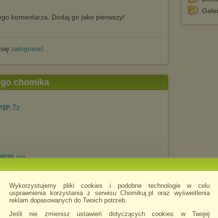
Galer
go komentarza. Dodaj go jako pierwszy!
 się
zalogować
tego chomika
.7z
-P2P
.zip
18020
Wykorzystujemy pliki cookies i podobne technologie w celu
usprawnienia korzystania z serwisu Chomikuj.pl oraz wyświetlenia
reklam dopasowanych do Twoich potrzeb.
Jeśli nie zmienisz ustawień dotyczących cookies w Twojej