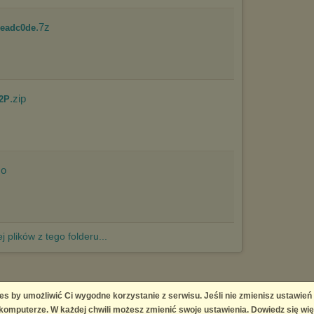
.7z
deadc0de
.zip
P2P
so
j plików z tego folderu...
es by umożliwić Ci wygodne korzystanie z serwisu. Jeśli nie zmienisz ustawień
 Platform
omputerze. W każdej chwili możesz zmienić swoje ustawienia. Dowiedz się wię
right infringement