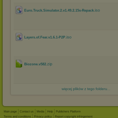
.iso
Euro.Truck.Simulator.2.v1.49.2.15s-Repack
.iso
Layers.of.Fear.v1.6.1-P2P
.zip
Biozone.v582
więcej plików z tego folderu...
Main page
Contact us
Media
Help
Publishers Platform
Terms and conditions
Privacy policy
Report copyright infringement