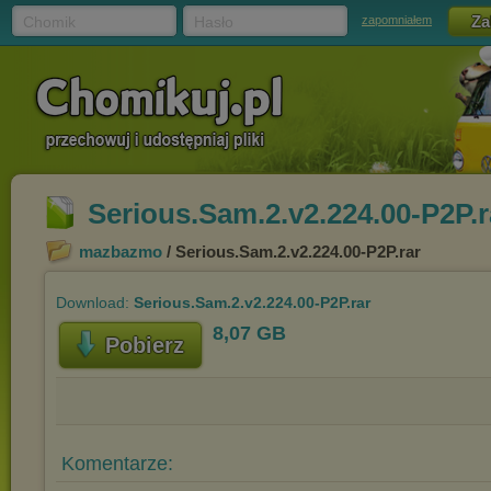
Chomik
Hasło
zapomniałem
Serious.Sam.2.v2.224.00-P2P.r
mazbazmo
/ Serious.Sam.2.v2.224.00-P2P.rar
Download:
Serious.Sam.2.v2.224.00-P2P.rar
8,07 GB
Pobierz
Komentarze: