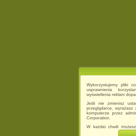
Wykorzystujemy pliki c
usprawnienia korzyst
wyświetlenia reklam dop
Jeśli nie zmienisz ust
przeglądarce, wyrażasz
komputerze przez admin
Corporation.
W każdej chwili możesz
cookies w swojej przeglą