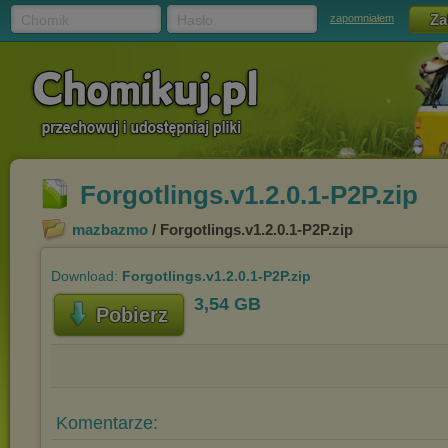
Chomik
Hasło
zapomniałem
Forgotlings.v1.2.0.1-P2P.zip
mazbazmo
/ Forgotlings.v1.2.0.1-P2P.zip
Download:
Forgotlings.v1.2.0.1-P2P.zip
3,54 GB
Pobierz
Komentarze: