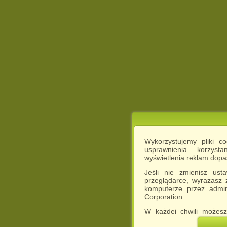
Wykorzystujemy pliki c
usprawnienia korzyst
wyświetlenia reklam dop
Jeśli nie zmienisz ust
przeglądarce, wyrażasz
komputerze przez admin
Corporation.
W każdej chwili możesz
cookies w swojej przeglą