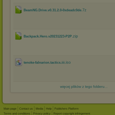
.7z
BeamNG.Drive.v0.31.2.0-0xdeadc0de
.zip
Backpack.Hero.v20231223-P2P
.iso
tenoke-falnarion.tactics.iii
więcej plików z tego folderu...
Main page
Contact us
Media
Help
Publishers Platform
Terms and conditions
Privacy policy
Report copyright infringement