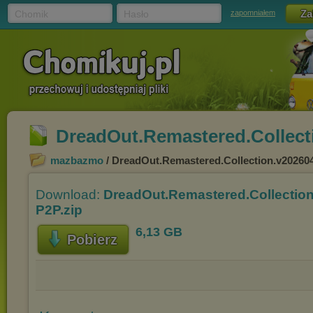
Chomik
Hasło
zapomniałem
DreadOut.Remastered.Collect
mazbazmo
/ DreadOut.Remastered.Collection.v202604
Download:
DreadOut.Remastered.Collectio
P2P.zip
6,13 GB
Pobierz