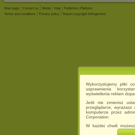
Main page
Contact us
Media
Help
Publishers Platform
Terms and conditions
Privacy policy
Report copyright infringement
Wykorzystujemy pliki c
usprawnienia korzyst
wyświetlenia reklam dop
Jeśli nie zmienisz ust
przeglądarce, wyrażasz
komputerze przez admin
Corporation.
W każdej chwili możesz
cookies w swojej przeglą