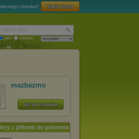
 własnego chomika?
Załóż konto
Nazwa pliku
pliki
chomiki
mazbazmo
Idź do chomika
dery z plikami do pobrania
menty