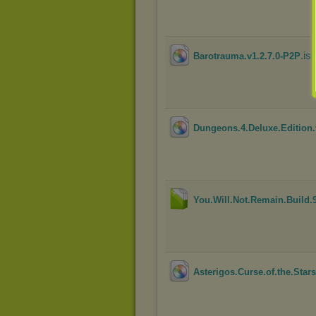
.is
Barotrauma.v1.2.7.0-P2P
Dungeons.4.Deluxe.Edition.
You.Will.Not.Remain.Build.
Asterigos.Curse.of.the.Star