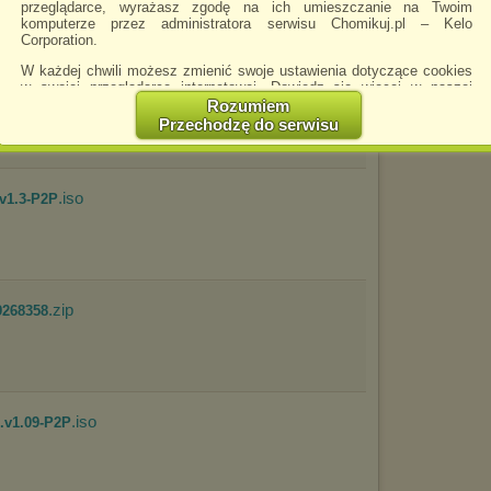
przeglądarce, wyrażasz zgodę na ich umieszczanie na Twoim
komputerze przez administratora serwisu Chomikuj.pl – Kelo
Corporation.
W każdej chwili możesz zmienić swoje ustawienia dotyczące cookies
o
w swojej przeglądarce internetowej. Dowiedz się więcej w naszej
Polityce Prywatności -
http://chomikuj.pl/PolitykaPrywatnosci.aspx
.
Rozumiem
Przechodzę do serwisu
Jednocześnie informujemy że zmiana ustawień przeglądarki może
spowodować ograniczenie korzystania ze strony Chomikuj.pl.
W przypadku braku twojej zgody na akceptację cookies niestety
.iso
prosimy o opuszczenie serwisu chomikuj.pl.
v1.3-P2P
Wykorzystanie plików cookies
przez
Zaufanych Partnerów
(dostosowanie reklam do Twoich potrzeb, analiza skuteczności działań
marketingowych).
Wyrażenie sprzeciwu spowoduje, że wyświetlana Ci reklama nie
będzie dopasowana do Twoich preferencji, a będzie to reklama
.zip
9268358
wyświetlona przypadkowo.
Istnieje możliwość zmiany ustawień przeglądarki internetowej w
sposób uniemożliwiający przechowywanie plików cookies na
urządzeniu końcowym. Można również usunąć pliki cookies,
dokonując odpowiednich zmian w ustawieniach przeglądarki
.iso
internetowej.
s.v1.09-P2P
Pełną informację na ten temat znajdziesz pod adresem
http://chomikuj.pl/PolitykaPrywatnosci.aspx
.