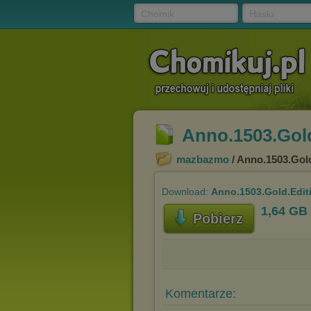
Chomik
Hasło
Anno.1503.Gold
mazbazmo
/ Anno.1503.Gold
Download:
Anno.1503.Gold.Edit
1,64 GB
Pobierz
Komentarze: