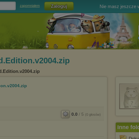
Nie masz jeszcze
zapomniałem
.Edition.v2004.zip
.Edition.v2004.zip
ion.v2004.zip
0.0
/
5
(
0
głosów)
Inne fol
Doku