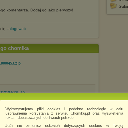
Galer
go komentarza. Dodaj go jako pierwszy!
 się
zalogować
tego chomika
.zip
13000453
.iso
231219-P2P
Wykorzystujemy pliki cookies i podobne technologie w celu
usprawnienia korzystania z serwisu Chomikuj.pl oraz wyświetlenia
reklam dopasowanych do Twoich potrzeb.
Jeśli nie zmienisz ustawień dotyczących cookies w Twojej