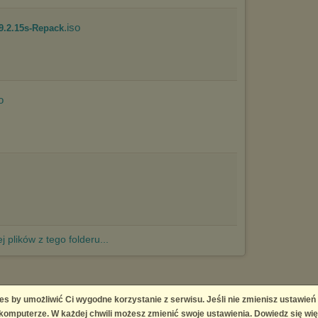
.iso
9.2.15s-Repack
o
j plików z tego folderu...
es by umożliwić Ci wygodne korzystanie z serwisu. Jeśli nie zmienisz ustawień
 Platform
omputerze. W każdej chwili możesz zmienić swoje ustawienia. Dowiedz się wię
right infringement