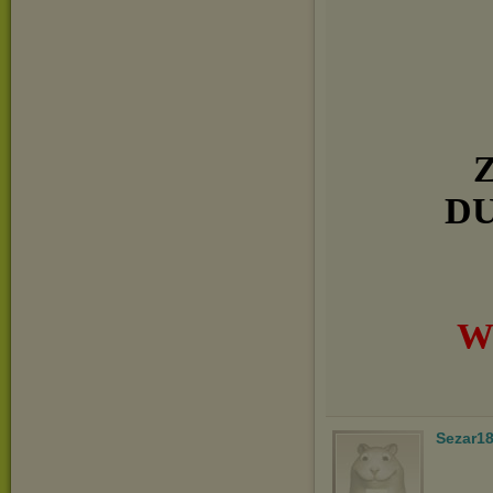
D
W
Sezar1