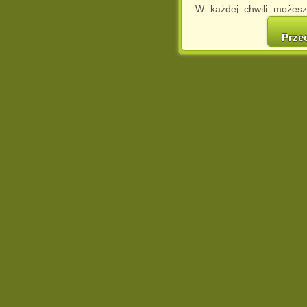
W każdej chwili możesz
cookies w swojej przeglą
w naszej Pol
Prze
http://chomikuj.pl/Polity
Jednocześnie informuje
może spowodować ogr
Chomikuj.pl.
W przypadku braku twojej
prosimy o opuszczenie se
Wykorzystanie plików c
(dostosowanie reklam do
działań marketingowych).
Wyrażenie sprzeciwu spo
będzie dopasowana do Tw
wyświetlona przypadkowo
Istnieje możliwość zmian
sposób uniemożliwiając
urządzeniu końcowym. M
dokonując odpowiednich
internetowej.
Pełną informację na 
http://chomikuj.pl/Polity