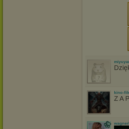
miyuya
Dzię
kino-fi
Z A 
wagner