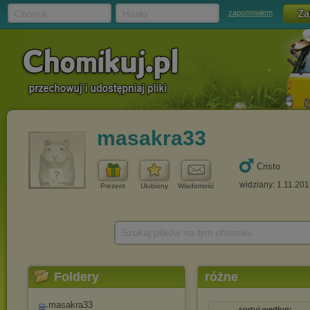
Chomik
Hasło
zapomniałem
masakra33
Cristo
widziany: 1.11.20
Prezent
Ulubiony
Wiadomość
Szukaj plików na tym chomiku
Foldery
różne
masakra33
sortuj według: