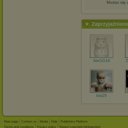
Musisz się
Zaprzyjaźnion
MeGG16
Z
bisi25
Main page
Contact us
Media
Help
Publishers Platform
Terms and conditions
Privacy policy
Report copyright infringement