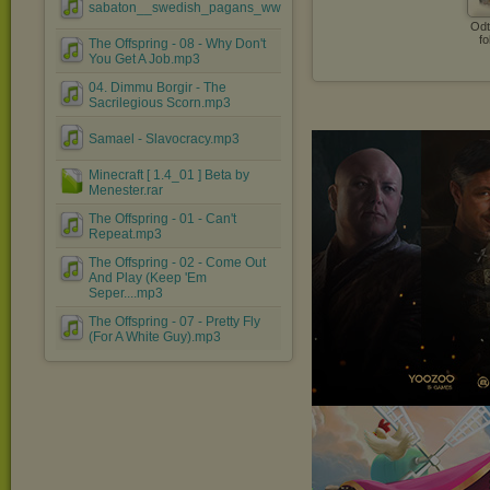
sabaton__swedish_pagans_www.przeklej.pl.mp3
Odt
fo
The Offspring - 08 - Why Don't
You Get A Job.mp3
04. Dimmu Borgir - The
Sacrilegious Scorn.mp3
Samael - Slavocracy.mp3
Minecraft [ 1.4_01 ] Beta by
Menester.rar
The Offspring - 01 - Can't
Repeat.mp3
The Offspring - 02 - Come Out
And Play (Keep 'Em
Seper....mp3
The Offspring - 07 - Pretty Fly
(For A White Guy).mp3