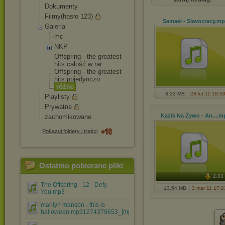
Dokumenty
Filmy(hasło 123)
Samael - Slavocracy
.mp
Galeria
mc
NKP
Offspring - the greatest
hits całość w rar
Offspring - the greatest
hits pojedynczo
różne
3,22 MB
28 lut 11 18:5
Playlisty
Prywatne
Kazik Na Żywo - An...
.m
zachomikowane
Pokazuj foldery i treści
Ostatnio pobierane pliki
2,03
The Offspring - 12 - Defy
13,54 MB
3 mar 11 17:2
You.mp3
marilyn manson - this is
halloween.mp31274379653_[mp3.....mp3