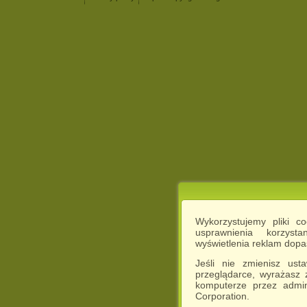
Wykorzystujemy pliki c
usprawnienia korzyst
wyświetlenia reklam dop
Jeśli nie zmienisz ust
przeglądarce, wyrażasz
komputerze przez admin
Corporation.