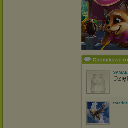
Chomikowe r
SAMAE
Dzię
ttaadd