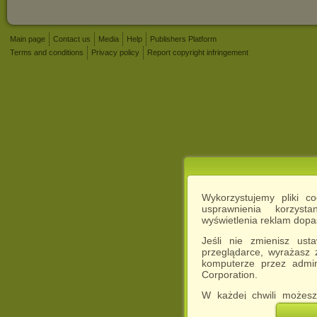
Main page
Contact us
Media
Help
Publishers Platform
Terms and conditions
Privacy policy
Report copyright infringement
Wykorzystujemy pliki c
usprawnienia korzyst
wyświetlenia reklam dop
Jeśli nie zmienisz ust
przeglądarce, wyrażasz
komputerze przez admin
Corporation.
W każdej chwili możesz
cookies w swojej przeglą