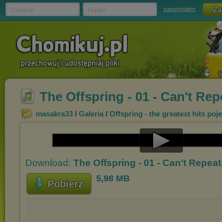
Chomik
Hasło
zapomniałem
The Offspring - 01 - Can't Re
masakra33
/
Galeria
/
Offspring - the greatest hits po
Play
Download:
The Offspring - 01 - Can't Repea
Video
5,98 MB
Pobierz