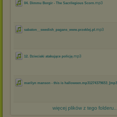
.mp3
04. Dimmu Borgir - The Sacrilegious Scorn
.mp3
sabaton__swedish_pagans_www.przeklej.pl
.mp3
12. Dzieciaki atakujące policję
marilyn manson - this is halloween.mp31274379653_[mp3.
więcej plików z tego folderu..