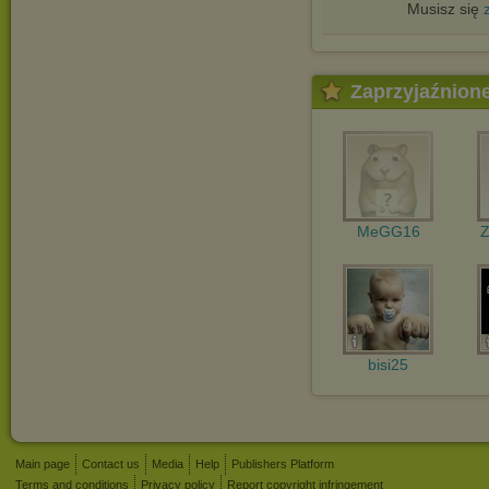
Musisz się
Zaprzyjaźnion
MeGG16
Z
bisi25
Main page
Contact us
Media
Help
Publishers Platform
Terms and conditions
Privacy policy
Report copyright infringement