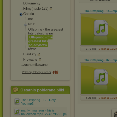
Dokumenty
Filmy(hasło 123)
The Offspring - 14...
.mp
Galeria
mc
NKP
Offspring - the greatest
hits całość w rar
Offspring - the
greatest hits
pojedynczo
różne
3,77 MB
3 mar 11 18:2
Playlisty
Prywatne
The Offspring - 07...
.mp
zachomikowane
Pokazuj foldery i treści
Ostatnio pobierane pliki
5,21 MB
3 mar 11 18:2
The Offspring - 12 - Defy
You.mp3
marilyn manson - this is
halloween.mp31274379653_[mp3.....mp3