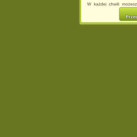
W każdej chwili możesz
cookies w swojej przeglą
w naszej Pol
Prze
http://chomikuj.pl/Polity
Jednocześnie informuje
może spowodować ogr
Chomikuj.pl.
W przypadku braku twojej
prosimy o opuszczenie se
Wykorzystanie plików c
(dostosowanie reklam do
działań marketingowych).
Wyrażenie sprzeciwu spo
będzie dopasowana do Tw
wyświetlona przypadkowo
Istnieje możliwość zmian
sposób uniemożliwiając
urządzeniu końcowym. M
dokonując odpowiednich
internetowej.
Pełną informację na 
http://chomikuj.pl/Polity