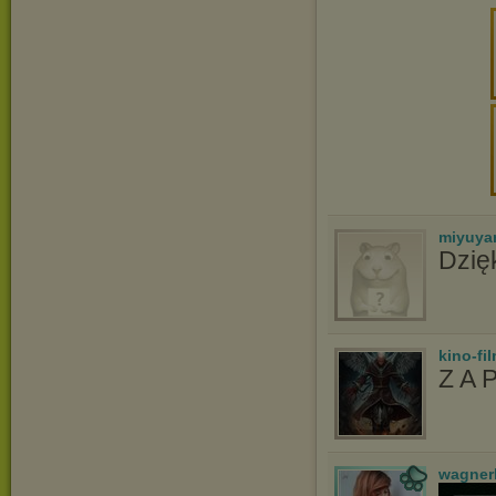
miyuya
Dzię
kino-fi
Z A 
wagner