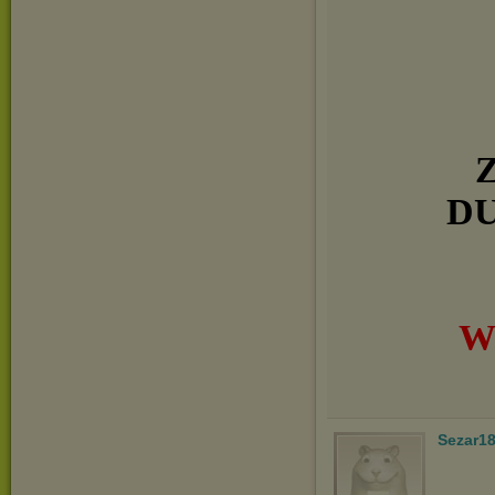
D
W
Sezar1