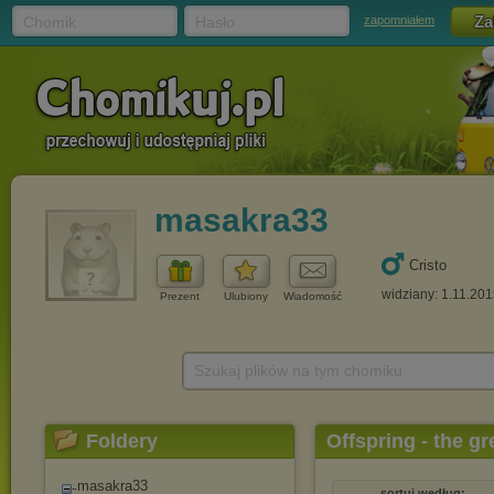
Chomik
Hasło
zapomniałem
masakra33
Cristo
widziany: 1.11.20
Prezent
Ulubiony
Wiadomość
Szukaj plików na tym chomiku
Foldery
Offspring - the g
masakra33
sortuj według: