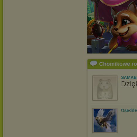
Chomikowe r
SAMAE
Dzię
ttaadd