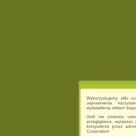
Wykorzystujemy pliki c
usprawnienia korzyst
wyświetlenia reklam dop
Jeśli nie zmienisz ust
przeglądarce, wyrażasz
komputerze przez admin
Corporation.