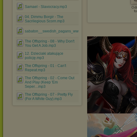
Samael - Slavocracy.mp3
Odt
fo
04. Dimmu Borgir - The
Sacrilegious Scorn.mp3
sabaton__swedish_pagans_www.przeklej.pl.mp3
The Offspring - 08 - Why Don't
You Get A Job.mp3
12. Dzieciaki atakujące
policję.mp3
The Offspring - 01 - Can't
Repeat.mp3
The Offspring - 02 - Come Out
And Play (Keep 'Em
Seper....mp3
The Offspring - 07 - Pretty Fly
(For A White Guy).mp3