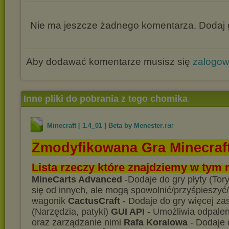
Nie ma jeszcze żadnego komentarza. Dodaj g
Aby dodawać komentarze musisz się
zalogo
Inne pliki do pobrania z tego chomika
.rar
Minecraft [ 1.4_01 ] Beta by Menester
Zmodyfikowana Gra Minecraft
Lista rzeczy które znajdziemy w tym 
MineCarts Advanced
-Dodaje do gry płyty (Tory
się od innych, ale mogą spowolnić/przyśpieszy
wagonik
CactusCraft
- Dodaje do gry więcej z
(Narzędzia, patyki)
GUI API
- Umożliwia odpale
oraz zarządzanie nimi
Rafa Koralowa
- Dodaje 