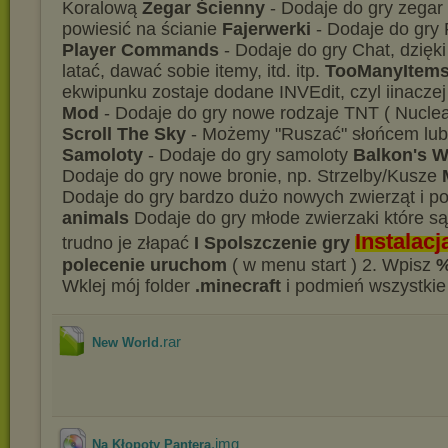
Koralową
Zegar Ścienny
- Dodaje do gry zegar
powiesić na ścianie
Fajerwerki
- Dodaje do gry 
Player Commands
- Dodaje do gry Chat, dzię
latać, dawać sobie itemy, itd. itp.
TooManyItem
ekwipunku zostaje dodane INVEdit, czyl iinaczej
Mod
- Dodaje do gry nowe rodzaje TNT ( Nuclea
Scroll The Sky
- Możemy "Ruszać" słońcem lub
Samoloty
- Dodaje do gry samoloty
Balkon's 
Dodaje do gry nowe bronie, np. Strzelby/Kusze
Dodaje do gry bardzo dużo nowych zwierząt i p
animals
Dodaje do gry młode zwierzaki które są
Instalacj
trudno je złapać
I Spolszczenie gry
polecenie uruchom
( w menu start ) 2. Wpisz
%
Wklej mój folder
.minecraft
i podmień wszystkie 
.rar
New World
.img
Na Kłopoty Pantera