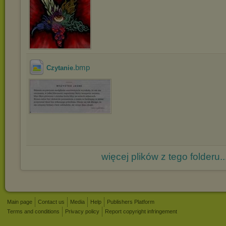
.bmp
Czytanie
więcej plików z tego folderu..
Main page
Contact us
Media
Help
Publishers Platform
Terms and conditions
Privacy policy
Report copyright infringement