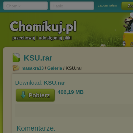
Chomik
Hasło
zapomniałem
KSU.rar
masakra33
/
Galeria
/ KSU.rar
Download:
KSU.rar
406,19 MB
Pobierz
Komentarze: