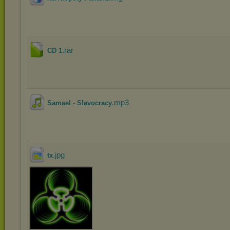
.rar
CD 1
.mp3
Samael - Slavocracy
.jpg
tx