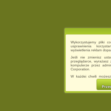
Wykorzystujemy pliki c
usprawnienia korzyst
wyświetlenia reklam dop
Jeśli nie zmienisz ust
przeglądarce, wyrażasz
komputerze przez admin
Corporation.
W każdej chwili możesz
cookies w swojej przeglą
w naszej Pol
Prze
http://chomikuj.pl/Polity
Jednocześnie informuje
może spowodować ogr
Chomikuj.pl.
W przypadku braku twojej