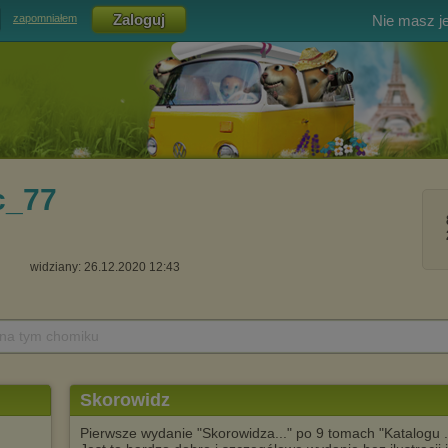
Nie masz j
zapomniałem
c_77
widziany: 26.12.2020 12:43
 na tym chomiku
Skorowidz
Pierwsze wydanie "Skorowidza..." po 9 tomach "Katalogu 