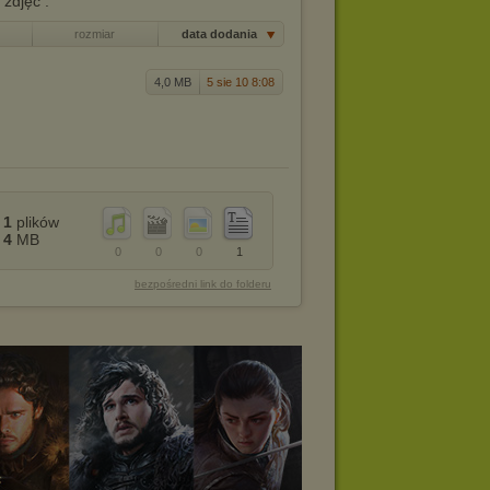
 zdjęć .
rozmiar
data dodania
4,0 MB
5 sie 10 8:08
1
plików
4
MB
0
0
0
1
bezpośredni link do folderu