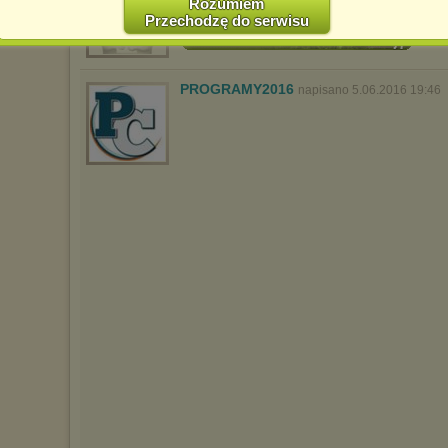
Polityce Prywatności -
http://chomikuj.pl/PolitykaPrywatnosci.aspx
.
Rozumiem
Przechodzę do serwisu
Jednocześnie informujemy że zmiana ustawień przeglądarki może
spowodować ograniczenie korzystania ze strony Chomikuj.pl.
W przypadku braku twojej zgody na akceptację cookies niestety
prosimy o opuszczenie serwisu chomikuj.pl.
PROGRAMY2016
napisano 5.06.2016 19:46
Wykorzystanie plików cookies
przez
Zaufanych Partnerów
(dostosowanie reklam do Twoich potrzeb, analiza skuteczności działań
marketingowych).
Wyrażenie sprzeciwu spowoduje, że wyświetlana Ci reklama nie
będzie dopasowana do Twoich preferencji, a będzie to reklama
wyświetlona przypadkowo.
Istnieje możliwość zmiany ustawień przeglądarki internetowej w
sposób uniemożliwiający przechowywanie plików cookies na
urządzeniu końcowym. Można również usunąć pliki cookies,
dokonując odpowiednich zmian w ustawieniach przeglądarki
internetowej.
Pełną informację na ten temat znajdziesz pod adresem
http://chomikuj.pl/PolitykaPrywatnosci.aspx
.