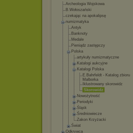
Archeologia Wojskowa
B.Wołoszański
czekając na apokalipsę
numizmatyka
Antyk
Banknoty
Medale
Pieniądz zastępczy
Polska
artykuły numizmatycz
ne
Katalogi aukcyjne
Katalogi Polska
E.Bahrfe
ldt - Katalog zbioru
Malborka
Iklustro
wany skorowid
z
Skorowid
z
Nowożytność
Periodyki
Śląsk
Średniowiec
ze
Zakon Krzyżacki
Świat
Odkrywca