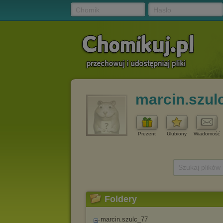
Chomik
Hasło
marcin.szul
Prezent
Ulubiony
Wiadomość
Szukaj plików
Foldery
marcin.szulc_77