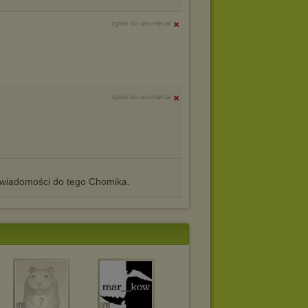
zgłoś do usunięcia
zgłoś do usunięcia
iadomości do tego Chomika.