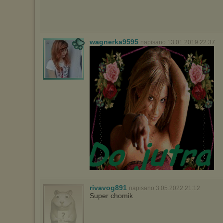
wagnerka9595
napisano 13.01.2019 22:37
rivavog891
napisano 3.05.2022 21:12
Super chomik