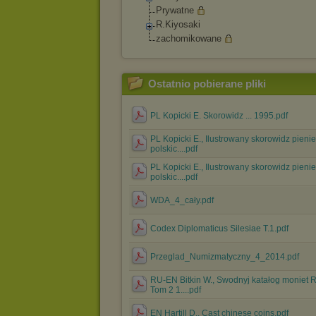
Prywatne
R.Kiyosaki
zachomikowane
Ostatnio pobierane pliki
PL Kopicki E. Skorowidz ... 1995.pdf
PL Kopicki E., Ilustrowany skorowidz pieni
polskic....pdf
PL Kopicki E., Ilustrowany skorowidz pieni
polskic....pdf
WDA_4_cały.pdf
Codex Diplomaticus Silesiae T.1.pdf
Przeglad_Numizmatyczny_4_2014.pdf
RU-EN Bitkin W., Swodnyj katałog moniet R
Tom 2 1....pdf
EN Hartill D., Cast chinese coins.pdf