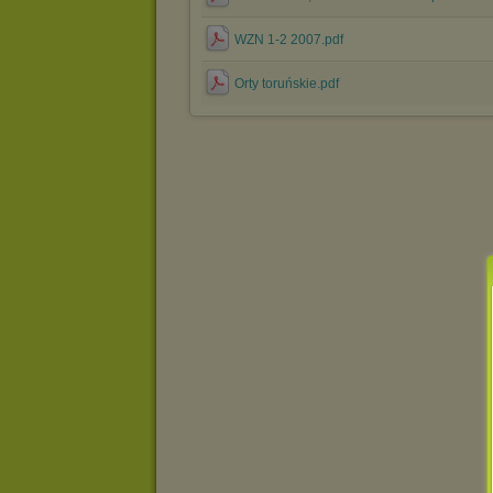
WZN 1-2 2007.pdf
Orty toruńskie.pdf