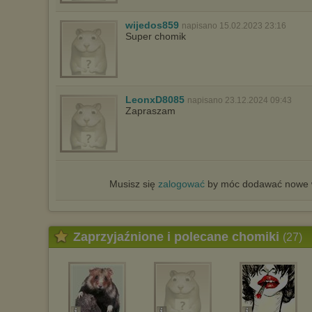
wijedos859
napisano 15.02.2023 23:16
Super chomik
LeonxD8085
napisano 23.12.2024 09:43
Zapraszam
Musisz się
zalogować
by móc dodawać nowe w
Zaprzyjaźnione i polecane chomiki
(27)