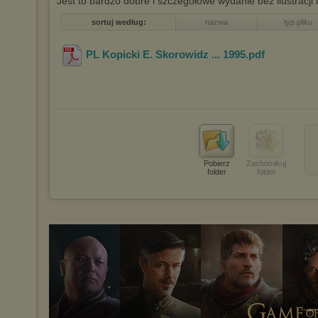
Jest to bardzo dobre i szczegółowe wydanie bez ilustracji i
sortuj według:
nazwa
typ pliku
PL Kopicki E. Skorowidz ... 1995
.pdf
Pobierz
Zachomikuj
folder
folder