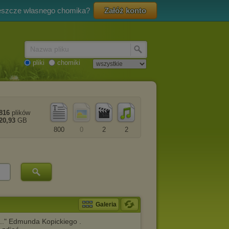
eszcze własnego chomika?
Załóż konto
Nazwa pliku
pliki
chomiki
816
plików
20,93
GB
800
0
2
2
Galeria
..." Edmunda Kopickiego .