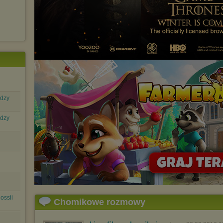
edzy
edzy
ossii
Chomikowe rozmowy