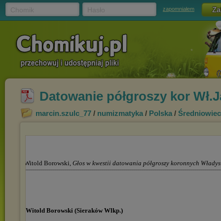
Chomik
Hasło
zapomniałem
Datowanie półgroszy kor Wł.Ja
marcin.szulc_77
/
numizmatyka
/
Polska
/
Średniowie