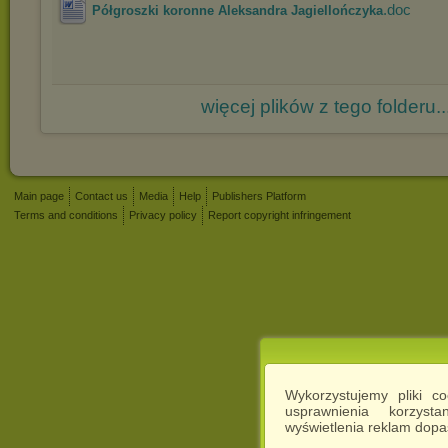
.doc
Półgroszki koronne Aleksandra Jagiellończyka
więcej plików z tego folderu..
Main page
Contact us
Media
Help
Publishers Platform
Terms and conditions
Privacy policy
Report copyright infringement
Wykorzystujemy pliki c
usprawnienia korzyst
wyświetlenia reklam dop