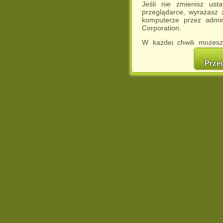
Jeśli nie zmienisz ust
przeglądarce, wyrażasz
komputerze przez admin
Corporation.
W każdej chwili możesz
cookies w swojej przeglą
w naszej Pol
Prze
http://chomikuj.pl/Polity
Jednocześnie informuje
może spowodować ogr
Chomikuj.pl.
W przypadku braku twojej
prosimy o opuszczenie se
Wykorzystanie plików c
(dostosowanie reklam do
działań marketingowych).
Wyrażenie sprzeciwu spo
będzie dopasowana do Tw
wyświetlona przypadkowo
Istnieje możliwość zmian
sposób uniemożliwiając
urządzeniu końcowym. M
dokonując odpowiednich