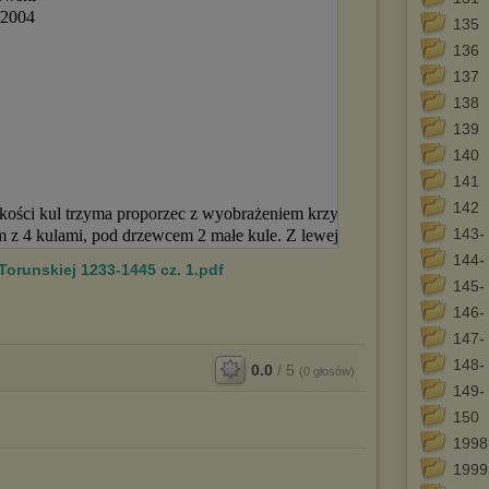
135
136
137
138
139
140
141
142
143-
144-
Torunskiej 1233-1445 cz. 1.pdf
145-
146-
147-
148-
0.0
/
5
(
0
głosów)
149-
150
1998
1999