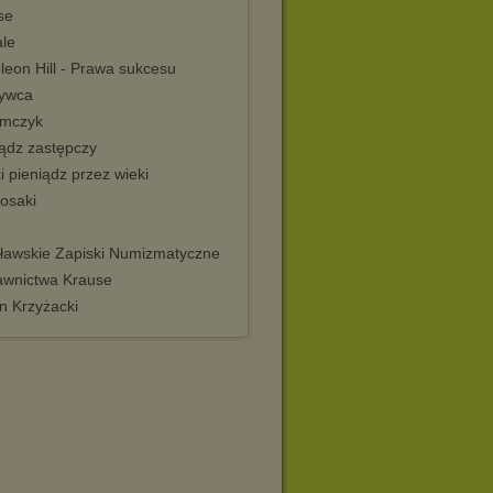
se
le
leon Hill - Prawa sukcesu
ywca
emczyk
iądz zastępczy
i pieniądz przez wieki
osaki
ławskie Zapiski Numizmatyczne
wnictwa Krause
n Krzyżacki