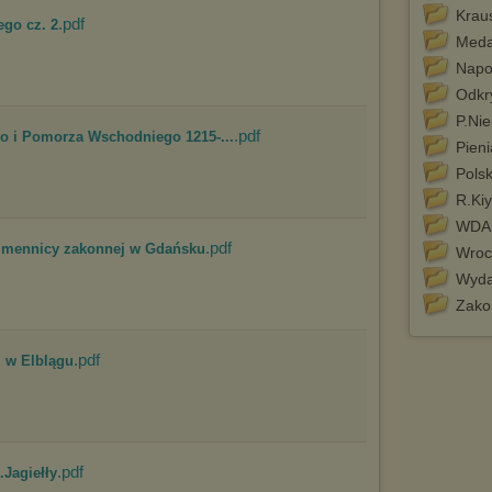
Wykorzystanie plików cookies
przez
Zaufanych Partnerów
Krau
.pdf
(dostosowanie reklam do Twoich potrzeb, analiza skuteczności działań
ego cz. 2
marketingowych).
Meda
Napo
Wyrażenie sprzeciwu spowoduje, że wyświetlana Ci reklama nie
będzie dopasowana do Twoich preferencji, a będzie to reklama
Odkr
wyświetlona przypadkowo.
P.Ni
.pdf
Istnieje możliwość zmiany ustawień przeglądarki internetowej w
o i Pomorza Wschodniego 1215-...
Pien
sposób uniemożliwiający przechowywanie plików cookies na
urządzeniu końcowym. Można również usunąć pliki cookies,
Polsk
dokonując odpowiednich zmian w ustawieniach przeglądarki
R.Kiy
internetowej.
WDA
Pełną informację na ten temat znajdziesz pod adresem
.pdf
http://chomikuj.pl/PolitykaPrywatnosci.aspx
.
w mennicy zakonnej w Gdańsku
Wroc
Wyda
Zako
.pdf
j w Elblągu
.pdf
.Jagiełły