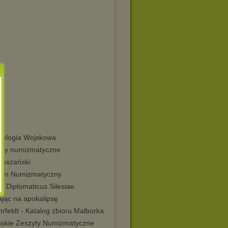
eologia Wojskowa
kuły numizmatyczne
łoszański
etyn Numizmatyczny
x Diplomaticus Silesiae
ając na apokalipsę
rfeldt - Katalog zbioru Malborka
skie Zeszyty Numizmatyczne