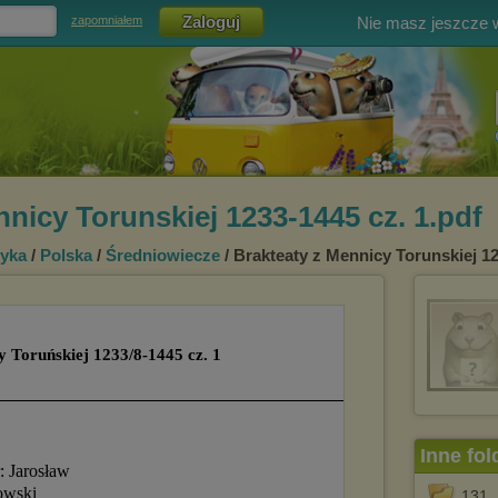
Nie masz jeszcze
zapomniałem
nicy Torunskiej 1233-1445 cz. 1.pdf
yka
/
Polska
/
Średniowiecze
/ Brakteaty z Mennicy Torunskiej 12
Inne fol
131