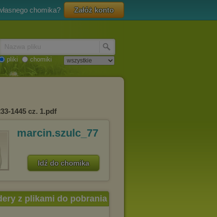
 własnego chomika?
Załóż konto
Nazwa pliku
pliki
chomiki
33-1445 cz. 1.pdf
marcin.szulc_77
Idź do chomika
dery z plikami do pobrania