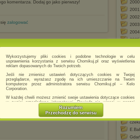
go komentarza. Dodaj go jako pierwszy!
2000
2001
2002
 się
zalogować
2003
2004
2005
dotyczące pieniądza średniowiecznego Polskiego i z
2006
2007
Wykorzystujemy pliki cookies i podobne technologie w celu
usprawnienia korzystania z serwisu Chomikuj.pl oraz wyświetlenia
2008
reklam dopasowanych do Twoich potrzeb.
tego chomika
2009
Jeśli nie zmienisz ustawień dotyczących cookies w Twojej
2010
przeglądarce, wyrażasz zgodę na ich umieszczanie na Twoim
.pdf
iej cz. 2
komputerze przez administratora serwisu Chomikuj.pl – Kelo
Arch
Corporation.
arty
W każdej chwili możesz zmienić swoje ustawienia dotyczące cookies
B.Wo
w swojej przeglądarce internetowej. Dowiedz się więcej w naszej
Polityce Prywatności -
http://chomikuj.pl/PolitykaPrywatnosci.aspx
.
Biul
Rozumiem
Przechodzę do serwisu
Code
.pdf
ego cz. 1
Jednocześnie informujemy że zmiana ustawień przeglądarki może
spowodować ograniczenie korzystania ze strony Chomikuj.pl.
czek
W przypadku braku twojej zgody na akceptację cookies niestety
E.Bah
prosimy o opuszczenie serwisu chomikuj.pl.
Gdań