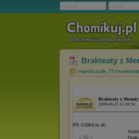
Chomik
Hasło
Brakteaty z Men
marcin.szulc_77
/
numizmat