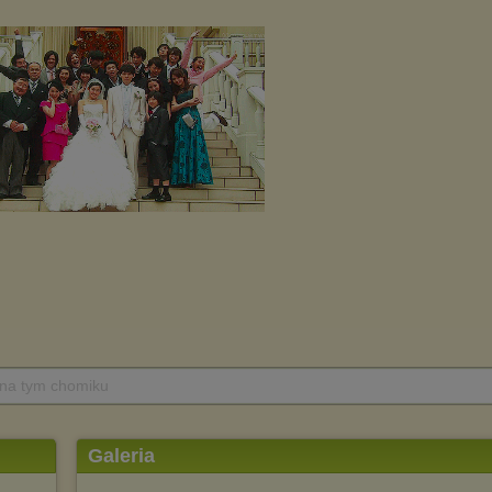
 na tym chomiku
Galeria