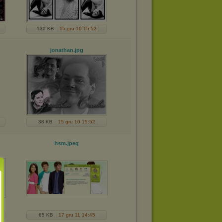
130 KB
15 gru 10 15:52
jonathan
.jpg
38 KB
15 gru 10 15:52
hsm
.jpeg
65 KB
17 gru 11 14:45