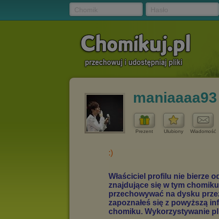
Chomik
Hasło
maniaaaa93
Prezent
Ulubiony
Wiadomość