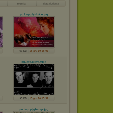
rozmiar
data dodania
pu.i.wp.plyitktk.u
.jpg
68 KB
15 gru 10 16:01
pu.i.wp.plkyd,v
.jpg
95 KB
15 gru 10 15:57
pu.i.wp.pljgfmngv
.jpg