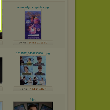
aanneofgreengables
.jpg
76 KB
14 maj 11 15:59
1512577_1436990856...
.jpg
78 KB
4 lut 14 15:37
0
.jpg