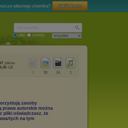
eszcze własnego chomika?
Załóż konto
Nazwa pliku
pliki
chomiki
47
plików
4,06
GB
0
30
16
1