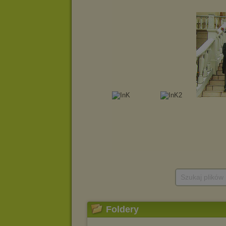
Szukaj plików
Foldery