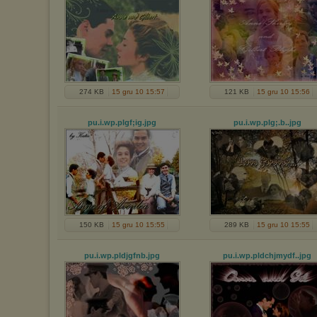
274 KB
15 gru 10 15:57
121 KB
15 gru 10 15:56
pu.i.wp.plgf;ig
.jpg
pu.i.wp.plg;.b.
.jpg
150 KB
15 gru 10 15:55
289 KB
15 gru 10 15:55
pu.i.wp.pldjgfnb
.jpg
pu.i.wp.pldchjmydf.
.jpg