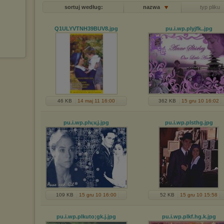
sortuj według:
nazwa
typ pliku
Q1ULYVTNH39BUV8
.jpg
pu.i.wp.plyjfk.
.jpg
46 KB
14 maj 11 16:00
362 KB
15 gru 10 16:02
pu.i.wp.plv,v,j
.jpg
pu.i.wp.plsthg
.jpg
109 KB
15 gru 10 16:00
52 KB
15 gru 10 15:58
pu.i.wp.plkuto;gk.j
.jpg
pu.i.wp.plkf.hg.k
.jpg