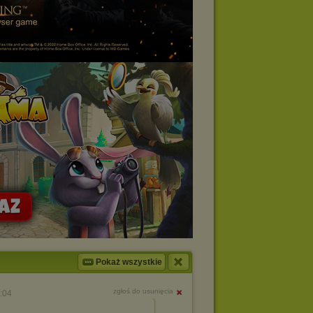
Pokaż wszystkie
zgłoś do usunięcia
:04