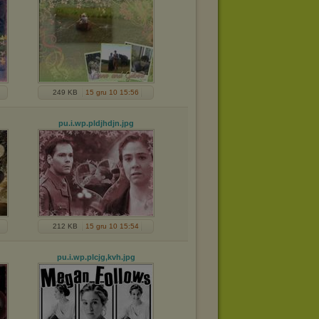
249 KB
15 gru 10 15:56
pu.i.wp.pldjhdjn
.jpg
212 KB
15 gru 10 15:54
pu.i.wp.plcjg,kvh
.jpg