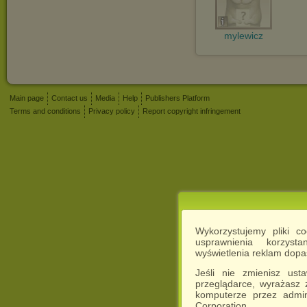
mylewicz
Main page
Contact us
Media
Help
Publishers Platform
Terms and conditions
Privacy policy
Report copyright infringement
Wykorzystujemy pliki c
usprawnienia korzyst
wyświetlenia reklam dop
Jeśli nie zmienisz ust
przeglądarce, wyrażasz
komputerze przez admin
Corporation.