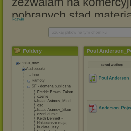
Rozwiń
Szukaj plików na tym chomiku
Foldery
Poul Anderson_Po
mako_new
sortuj według:
Audiobooki
Inne
Poul Anderson_
Ramoty
SF - domena publiczna
Fredric Brown_Zakon
czenie
Isaac Asimov_Mlod
osc
Anderson_Poje
Isaac Asimov_Skon
czeni durnie
Keith Bennett -
Rakieciarze mają
kudłate uszy