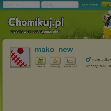
Chomik
Hasło
zapomniałem
mako_new
mako, całkow
widziany: 24.07.2
Prezent
Ulubiony
Wiadomość