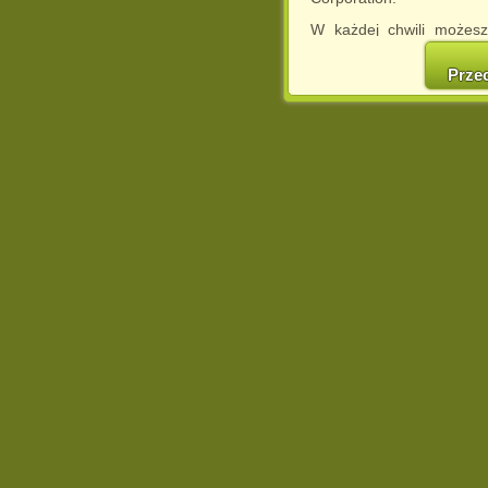
W każdej chwili możesz
cookies w swojej przeglą
w naszej Pol
Prze
http://chomikuj.pl/Polity
Jednocześnie informuje
może spowodować ogr
Chomikuj.pl.
W przypadku braku twojej
prosimy o opuszczenie se
Wykorzystanie plików c
(dostosowanie reklam do
działań marketingowych).
Wyrażenie sprzeciwu spo
będzie dopasowana do Tw
wyświetlona przypadkowo
Istnieje możliwość zmian
sposób uniemożliwiając
urządzeniu końcowym. M
dokonując odpowiednich
internetowej.
Pełną informację na 
http://chomikuj.pl/Polity