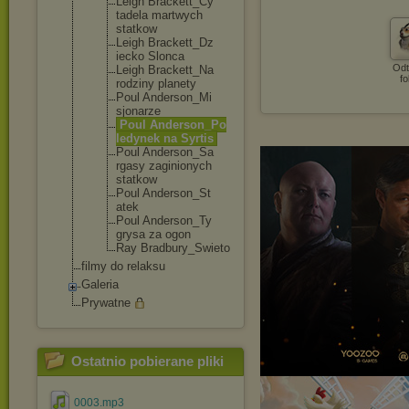
Leigh Brackett_Cy
tadela martwych
statkow
Leigh Brackett_Dz
iecko Slonca
Odt
Leigh Brackett_Na
fo
rodziny planety
Poul Anderson_Mi
sjonarze
Poul Anderson_Po
ledynek na Syrtis
Poul Anderson_Sa
rgasy zaginionych
statkow
Poul Anderson_St
atek
Poul Anderson_Ty
grysa za ogon
Ray Bradbury_Sw
ieto
filmy do relaksu
Galeria
Prywatne
Ostatnio pobierane pliki
0003.mp3