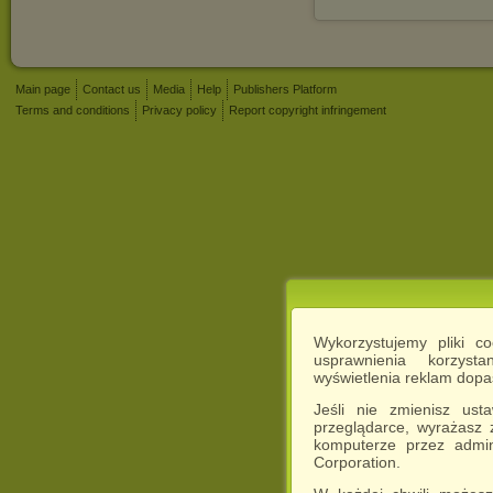
Main page
Contact us
Media
Help
Publishers Platform
Terms and conditions
Privacy policy
Report copyright infringement
Wykorzystujemy pliki c
usprawnienia korzyst
wyświetlenia reklam dop
Jeśli nie zmienisz ust
przeglądarce, wyrażasz
komputerze przez admin
Corporation.