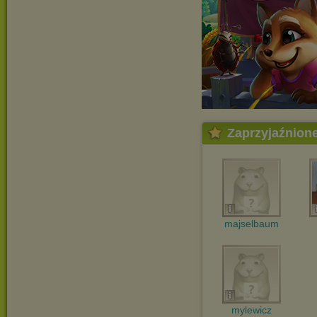
Zaprzyjaźnion
majselbaum
mylewicz