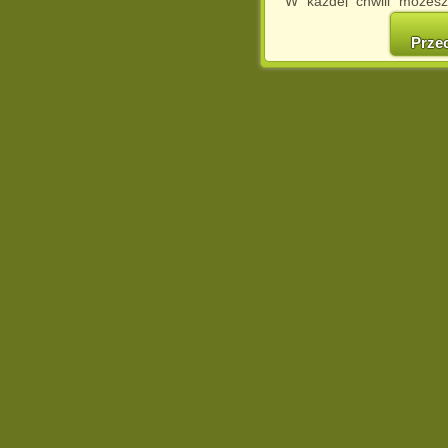
W każdej chwili możesz
cookies w swojej przeglą
w naszej Pol
Prze
http://chomikuj.pl/Polity
Jednocześnie informuje
może spowodować ogr
Chomikuj.pl.
W przypadku braku twojej
prosimy o opuszczenie se
Wykorzystanie plików c
(dostosowanie reklam do
działań marketingowych).
Wyrażenie sprzeciwu spo
będzie dopasowana do Tw
wyświetlona przypadkowo
Istnieje możliwość zmian
sposób uniemożliwiając
urządzeniu końcowym. M
dokonując odpowiednich
internetowej.
Pełną informację na 
http://chomikuj.pl/Polity