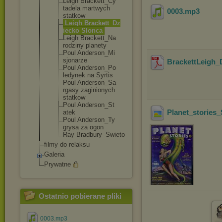
Leigh Brackett_Cy
tadela martwych
0003
.mp3
statkow
Leigh Brackett_Dz
iecko Slonca
Leigh Brackett_Na
rodziny planety
Poul Anderson_Mi
sjonarze
BrackettLeigh_
Poul Anderson_Po
ledynek na Syrtis
Poul Anderson_Sa
rgasy zaginionych
statkow
Poul Anderson_St
Planet_stories
atek
Poul Anderson_Ty
grysa za ogon
Ray Bradbury_Sw
ieto
filmy do relaksu
Galeria
Prywatne
Ostatnio pobierane pliki
0003.mp3