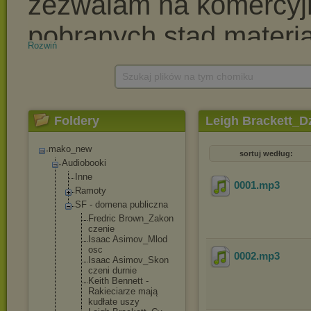
Rozwiń
Szukaj plików na tym chomiku
Foldery
Leigh Brackett_D
mako_new
sortuj według:
Audiobooki
Inne
0001
.mp3
Ramoty
SF - domena publiczna
Fredric Brown_Zakon
czenie
Isaac Asimov_Mlod
osc
0002
.mp3
Isaac Asimov_Skon
czeni durnie
Keith Bennett -
Rakieciarze mają
kudłate uszy