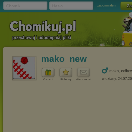
Chomik
Hasło
zapomniałem
mako_new
mako, całkow
widziany: 24.07.2
Prezent
Ulubiony
Wiadomość