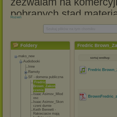
Rozwiń
Szukaj plików na tym chomiku
Foldery
Fredric Brown_Z
mako_new
sortuj według:
Audiobooki
Inne
Fredric Brown_
Ramoty
SF - domena publiczna
Fredric
Brown_Zakon
czenie
Isaac Asimov_Mlod
BrownFredric_
osc
Isaac Asimov_Skon
czeni durnie
Keith Bennett -
Rakieciarze mają