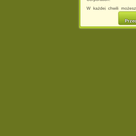
W każdej chwili możesz
cookies w swojej przeglą
w naszej Pol
Prze
http://chomikuj.pl/Polity
Jednocześnie informuje
może spowodować ogr
Chomikuj.pl.
W przypadku braku twojej
prosimy o opuszczenie se
Wykorzystanie plików c
(dostosowanie reklam do
działań marketingowych).
Wyrażenie sprzeciwu spo
będzie dopasowana do Tw
wyświetlona przypadkowo
Istnieje możliwość zmian
sposób uniemożliwiając
urządzeniu końcowym. M
dokonując odpowiednich
internetowej.
Pełną informację na 
http://chomikuj.pl/Polity