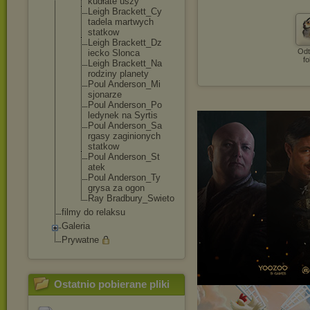
kudłate uszy
Leigh Brackett_Cy
tadela martwych
statkow
Leigh Brackett_Dz
Odt
iecko Slonca
fo
Leigh Brackett_Na
rodziny planety
Poul Anderson_Mi
sjonarze
Poul Anderson_Po
ledynek na Syrtis
Poul Anderson_Sa
rgasy zaginionych
statkow
Poul Anderson_St
atek
Poul Anderson_Ty
grysa za ogon
Ray Bradbury_Sw
ieto
filmy do relaksu
Galeria
Prywatne
Ostatnio pobierane pliki