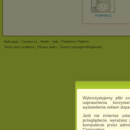
mylewicz
Main page
Contact us
Media
Help
Publishers Platform
Terms and conditions
Privacy policy
Report copyright infringement
Wykorzystujemy pliki c
usprawnienia korzyst
wyświetlenia reklam dop
Jeśli nie zmienisz ust
przeglądarce, wyrażasz
komputerze przez admin
Corporation.