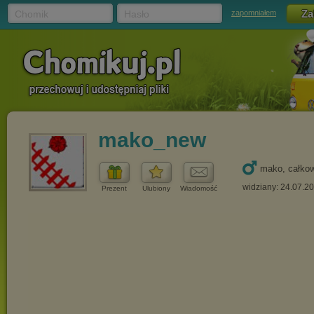
Chomik
Hasło
zapomniałem
mako_new
mako, całkow
widziany: 24.07.2
Prezent
Ulubiony
Wiadomość