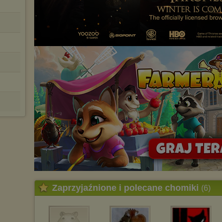
Istnieje możliwość zmiany ustawień przeglądarki internetowej w
sposób uniemożliwiający przechowywanie plików cookies na
urządzeniu końcowym. Można również usunąć pliki cookies,
dokonując odpowiednich zmian w ustawieniach przeglądarki
internetowej.
Pełną informację na ten temat znajdziesz pod adresem
http://chomikuj.pl/PolitykaPrywatnosci.aspx
.
Zaprzyjaźnione i polecane chomiki
(6)