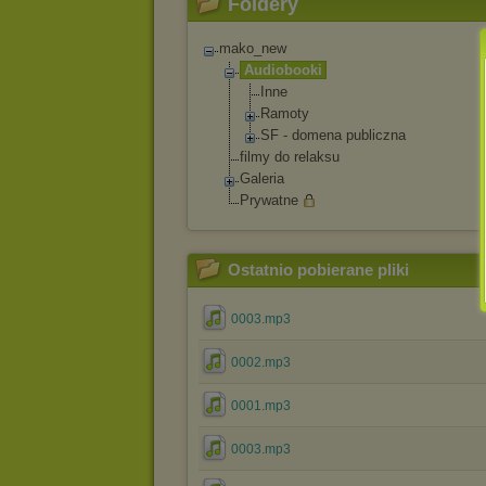
Foldery
mako_new
Audiobooki
Inne
Ramoty
SF - domena publiczna
filmy do relaksu
Galeria
Prywatne
Ostatnio pobierane pliki
0003.mp3
0002.mp3
0001.mp3
0003.mp3