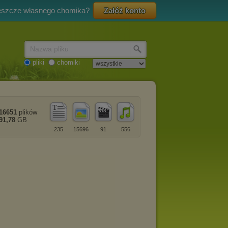
eszcze własnego chomika?
Załóż konto
Nazwa pliku
pliki
chomiki
16651
plików
91,78
GB
235
15696
91
556