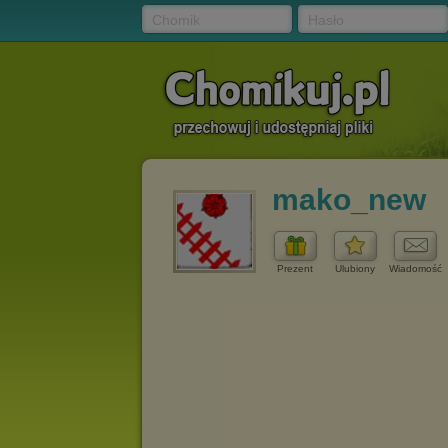
Chomik
Hasło
mako_new
Prezent
Ulubiony
Wiadomość