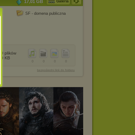
17,01 GB
Galeria
SF - domena publiczna
0
plików
0
KB
0
0
0
0
bezpośredni link do folderu