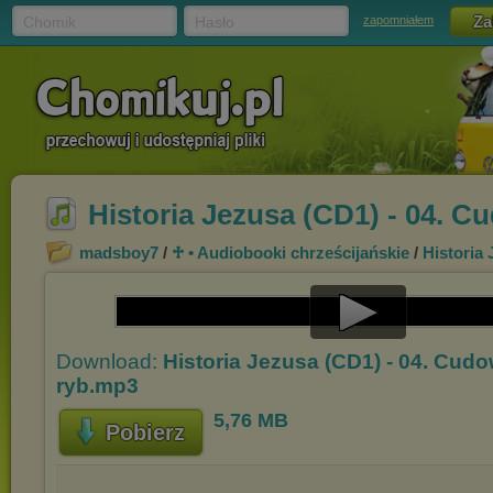
Chomik
Hasło
zapomniałem
Historia Jezusa (CD1) - 04. 
madsboy7
/
♱ • Audiobooki chrześcijańskie
/
Historia 
Play
Download:
Historia Jezusa (CD1) - 04. Cud
Video
ryb.mp3
5,76 MB
Pobierz