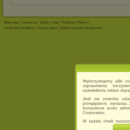
Main page
Contact us
Media
Help
Publishers Platform
Terms and conditions
Privacy policy
Report copyright infringement
Wykorzystujemy pliki c
usprawnienia korzyst
wyświetlenia reklam dop
Jeśli nie zmienisz ust
przeglądarce, wyrażasz
komputerze przez admin
Corporation.
W każdej chwili możesz
cookies w swojej przeglą