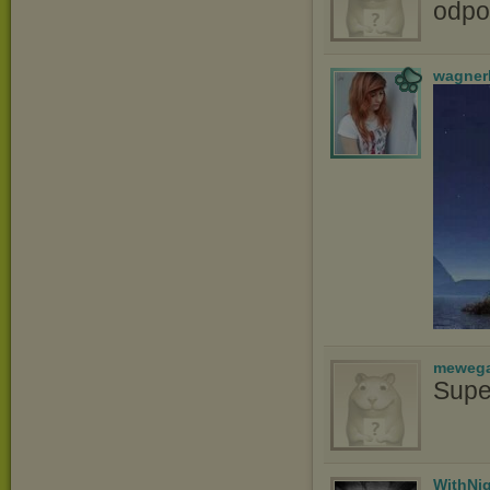
odpo
wagner
meweg
Supe
WithNi