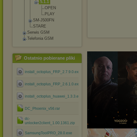
5.1.1
OPEN
PLAY
SM-J500FN
STARE
Serwis GSM
Telefonia GSM
Ostatnio pobierane pliki
install_octoplus_FRP_2.7.9.0.exe
install_octoplus_FRP_2.6.1.0.exe
install_octoplus_huawei_1.3.3.exe
DC_Phoenix_v56.rar
dc-
unlocker2client_1.00.1361.zip
SamsungToolPRO_28.0.exe