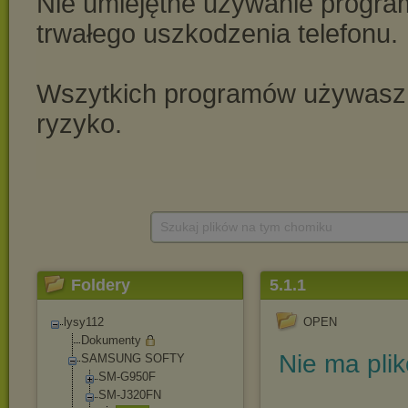
Szukaj plików na tym chomiku
Foldery
5.1.1
lysy112
OPEN
Dokumenty
Nie ma pli
SAMSUNG SOFTY
SM-G950F
SM-J320FN