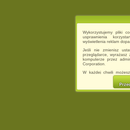
Wykorzystujemy pliki c
usprawnienia korzyst
wyświetlenia reklam dop
Jeśli nie zmienisz ust
przeglądarce, wyrażasz
komputerze przez admin
Corporation.
W każdej chwili możesz
cookies w swojej przeglą
w naszej Pol
Prze
http://chomikuj.pl/Polity
Jednocześnie informuje
może spowodować ogr
Chomikuj.pl.
W przypadku braku twojej
prosimy o opuszczenie se
Wykorzystanie plików c
(dostosowanie reklam do