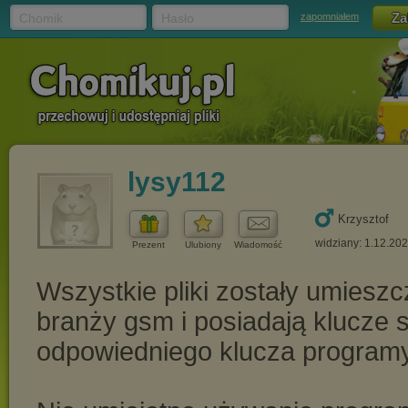
Chomik
Hasło
zapomniałem
lysy112
Krzysztof
widziany: 1.12.20
Prezent
Ulubiony
Wiadomość