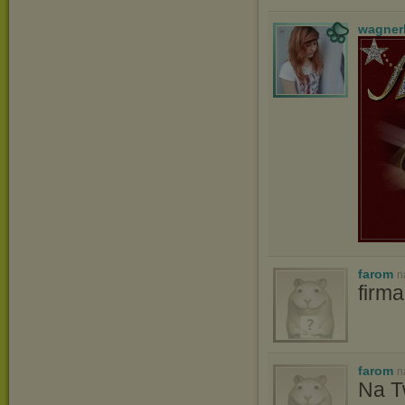
wagner
farom
n
firm
farom
n
Na T