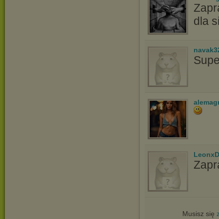
Zapr
dla s
navak3
Supe
alemag
LeonxD
Zapr
Musisz się