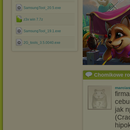
SamsungTool_20.5.exe
z3x win 7.7z
SamsungTool_19.1.exe
2G_tools_3.5.0040.exe
Chomikowe r
marcia
firm
cebu
jak 
(Cra
hipok