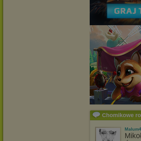
Chomikowe r
Malum
Miko