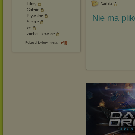
Filmy
Seriale
Galeria
Nie ma pli
Prywatne
Seriale
xx
zachomikowane
Pokazuj foldery i treści