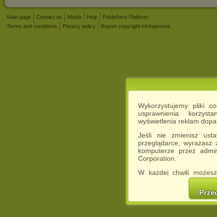
Main page
Contact us
Media
Help
Publishers Platform
Terms and conditions
Privacy policy
Report copyright infringement
Wykorzystujemy pliki c
usprawnienia korzyst
wyświetlenia reklam dop
Jeśli nie zmienisz ust
przeglądarce, wyrażasz
komputerze przez admin
Corporation.
W każdej chwili możesz
cookies w swojej przeglą
w naszej Pol
Prze
http://chomikuj.pl/Polity
Jednocześnie informuje