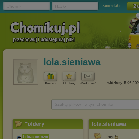
Chomik
Hasło
zapomniałem
lola.sieniawa
widziany: 5.06.20
Prezent
Ulubiony
Wiadomość
Szukaj plików na tym chomiku
Foldery
lola.sieniawa
lola.sieniawa
Filmy