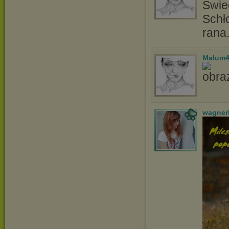
Świe
Schł
rana
Malum
wagner