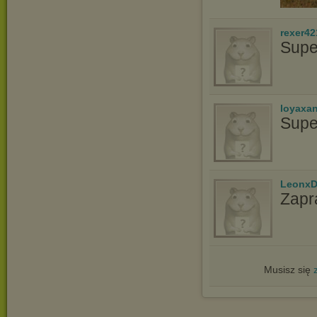
rexer42
Supe
loyaxa
Supe
LeonxD
Zapr
Musisz się