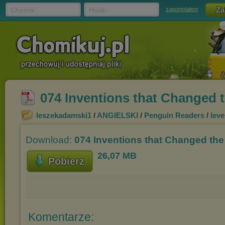
Chomik
Hasło
zapomniałem
074 Inventions that Changed 
leszekadamski1
/
ANGIELSKI
/
Penguin Readers
/
leve
Download:
074 Inventions that Changed the
26,07 MB
Pobierz
Komentarze: