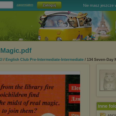
Nie masz jeszcze
zapomniałem
 Magic.pdf
I
/
English Club Pre-Intermediate-Intermediate
/ 134 Seven-Day 
Inne fol
ANGI