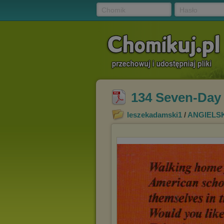
Chomik
Hasło
134 Seven-Day
leszekadamski1
/
ANGIELSK