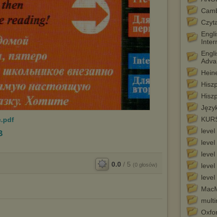
Camb
Czyt
Engli
Inte
Engl
Adva
Hein
Hisz
Hisz
Język
KUR
.pdf
level
B
level
level
0.0
/
5
(
0
głosów)
level
level
MacM
mult
Oxfor