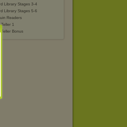
d Library Stages 3-4
d Library Stages 5-6
uin Readers
 Teller 1
 Teller Bonus