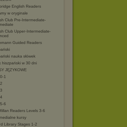
ridge English Readers
amy w oryginale
sh Club Pre-Intermediate-
rmediate
ish Club Upper-Intermediate-
nced
emann Guided Readers
pański
pański nauka słówek
 hiszpański w 30 dni
SY JĘZYKOWE
 0-1
 2
 3
 4
 5-6
illan Readers Levels 3-6
imedialne kursy
d Library Stages 1-2