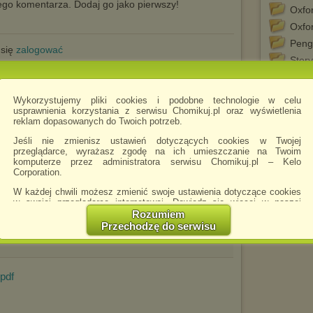
go komentarza. Dodaj go jako pierwszy!
Oxfor
Oxfor
Peng
 się
zalogować
Story
Story
tego chomika
Wykorzystujemy pliki cookies i podobne technologie w celu
usprawnienia korzystania z serwisu Chomikuj.pl oraz wyświetlenia
reklam dopasowanych do Twoich potrzeb.
Jeśli nie zmienisz ustawień dotyczących cookies w Twojej
przeglądarce, wyrażasz zgodę na ich umieszczanie na Twoim
komputerze przez administratora serwisu Chomikuj.pl – Kelo
Corporation.
W każdej chwili możesz zmienić swoje ustawienia dotyczące cookies
w swojej przeglądarce internetowej. Dowiedz się więcej w naszej
df
Polityce Prywatności -
http://chomikuj.pl/PolitykaPrywatnosci.aspx
.
Rozumiem
Przechodzę do serwisu
Jednocześnie informujemy że zmiana ustawień przeglądarki może
spowodować ograniczenie korzystania ze strony Chomikuj.pl.
W przypadku braku twojej zgody na akceptację cookies niestety
prosimy o opuszczenie serwisu chomikuj.pl.
.pdf
Wykorzystanie plików cookies
przez
Zaufanych Partnerów
(dostosowanie reklam do Twoich potrzeb, analiza skuteczności działań