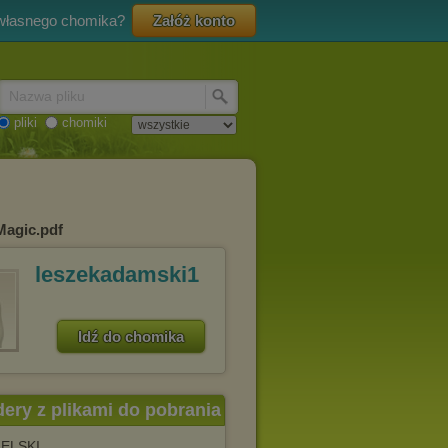
 własnego chomika?
Załóż konto
Nazwa pliku
pliki
chomiki
Magic.pdf
leszekadamski1
Idź do chomika
dery z plikami do pobrania
ELSKI