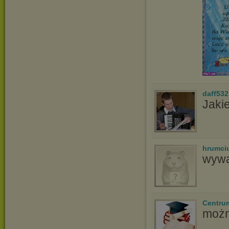
daff532
Jakie
hrumci
wywa
Centru
możn