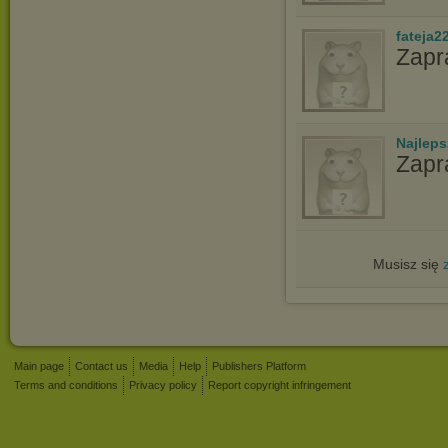
fateja2
Zapr
Najlep
Zapr
Musisz się
Main page
Contact us
Media
Help
Publishers Platform
Terms and conditions
Privacy policy
Report copyright infringement