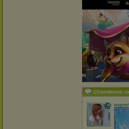
Chomikowe r
wagner