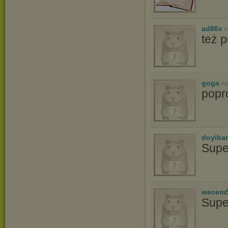
ad86x
n
też p
goga
na
popr
doyiba
Supe
wecem
Supe