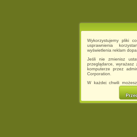
Wykorzystujemy pliki c
usprawnienia korzyst
wyświetlenia reklam dop
Jeśli nie zmienisz ust
przeglądarce, wyrażasz
komputerze przez admin
Corporation.
W każdej chwili możesz
cookies w swojej przeglą
w naszej Pol
Prze
http://chomikuj.pl/Polity
Jednocześnie informuje
może spowodować ogr
Chomikuj.pl.
W przypadku braku twojej
prosimy o opuszczenie se