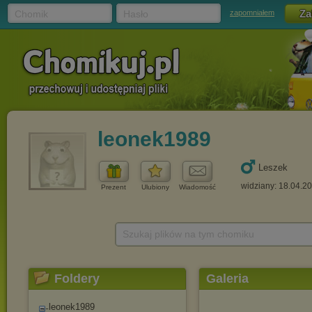
Chomik
Hasło
zapomniałem
leonek1989
Leszek
widziany: 18.04.2
Prezent
Ulubiony
Wiadomość
Szukaj plików na tym chomiku
Foldery
Galeria
leonek1989