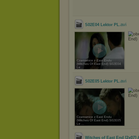
.avi
S02E04 Lektor PL
End)
Czarownice z East Endu
(Witches Of East End) S02E04
Le ...
.avi
S02E05 Lektor PL
End)
Czarownice z East Endu
(Witches Of East End) S02E05
Le ...
Witches of East End [2x07] 