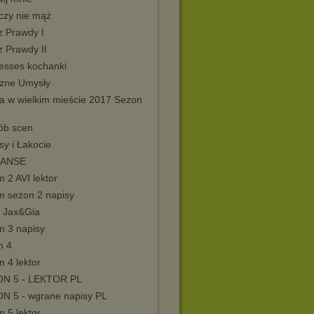
czy nie mąż
z Prawdy I
z Prawdy II
resses kochanki
zne Umysły
ia w wielkim mieście 2017 Sezon
rób scen
sy i Łakocie
ANSE
 2 AVI lektor
m sezon 2 napisy
a Jax&Gia
n 3 napisy
n 4
 4 lektor
N 5 - LEKTOR PL
N 5 - wgrane napisy PL
 5 lektor