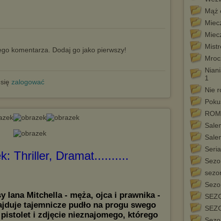
Mąż 
Miec
Miec
Mist
go komentarza. Dodaj go jako pierwszy!
Mroc
Nian
1
 się
zalogować
Nie 
Poku
ROM
Salem
Sale
Seri
ek: Thriller, Dramat..........
Sezo
sezo
Sezon
 Iana Mitchella - męża, ojca i prawnika -
SEZO
ajduje tajemnicze pudło na progu swego
SEZO
pistolet i zdjęcie nieznajomego, którego
Sezon