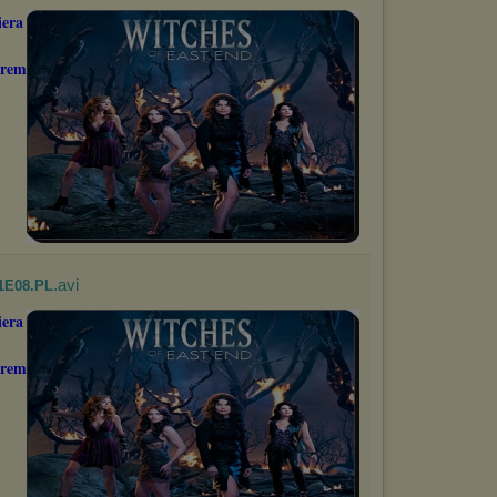
era
orem
.avi
1E08.PL
era
orem