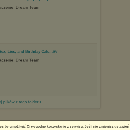
aczenie: Dream Team
.avi
ex, Lies, and Birthday Cak...
aczenie: Dream Team
j plików z tego folderu...
es by umożliwić Ci wygodne korzystanie z serwisu. Jeśli nie zmienisz ustawień
 Platform