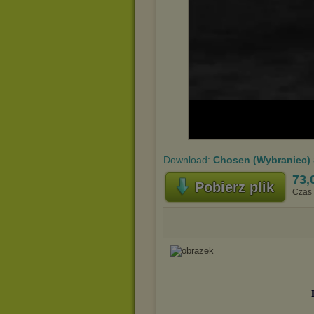
Download:
Chosen (Wybraniec) 
73,
Pobierz plik
Czas 