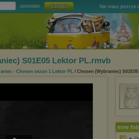
Nie masz jeszcze
zapomniałem
niec) S01E05 Lektor PL.rmvb
aniec - Chosen sezon 1 Lektor PL
/ Chosen (Wybraniec) S01E05
Inne fol
► De