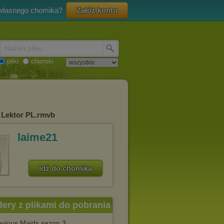
 własnego chomika?
Załóż konto
Nazwa pliku
pliki
chomiki
 Lektor PL.rmvb
laime21
Idź do chomika
dery z plikami do pobrania
vious Maids sezon 3