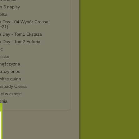
n 5 napisy
elka
ia Day - 04 Wybór Crossa
me21)
ia Day - Tom1 Ekstaza
a Day - Tom2 Euforia
oc
lisko
mężczyzna
crazy ones
white quinn
spady Cienia
ci w czasie
dnia