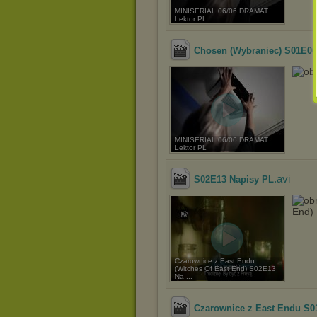
MINISERIAL 06/06 DRAMAT
Lektor PL
Chosen (Wybraniec) S01E06
MINISERIAL 06/06 DRAMAT
Lektor PL
.avi
S02E13 Napisy PL
End)
Czarownice z East Endu
(Witches Of East End) S02E13
Na ...
Czarownice z East Endu S0