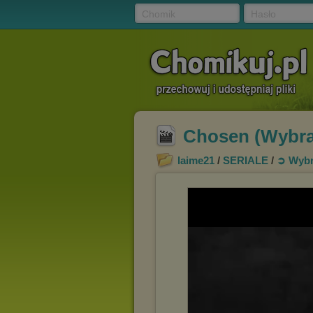
Chomik
Hasło
Chosen (Wybra
laime21
/
SERIALE
/
➲ Wybr