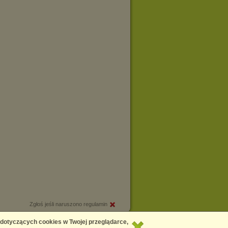
Zgłoś jeśli naruszono regulamin
Copyright © 2026
Chomikuj.pl
 dotyczących cookies w Twojej przeglądarce,