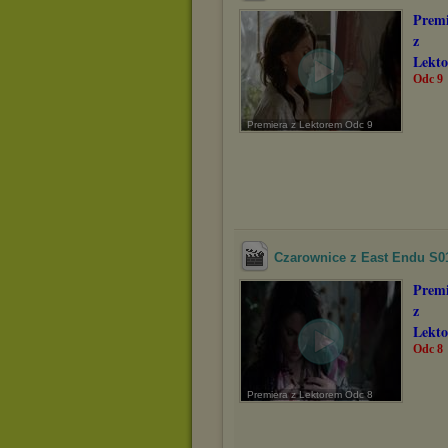
Premi
z
Lekt
Odc 9
Premiera z Lektorem Odc 9
Czarownice z East Endu S0
Premi
z
Lekt
Odc 8
Premiera z Lektorem Odc 8