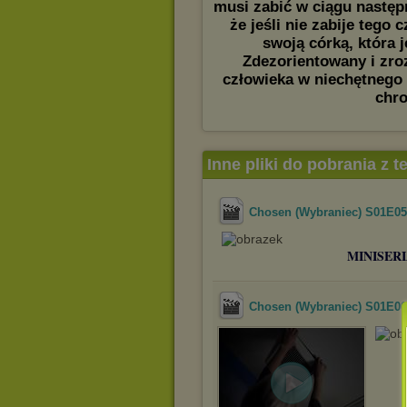
musi zabić w ciągu następn
że jeśli nie zabije tego
swoją córką, która 
Zdezorientowany i zro
człowieka w niechętnego
chro
Inne pliki do pobrania z 
Chosen (Wybraniec) S01E05
MINISERI
Chosen (Wybraniec) S01E06