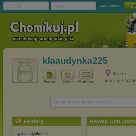
Chomik
Hasło
zapomniałem
klaaudynka225
Klaudia
widziany: 6.04.20
Prezent
Ulubiony
Wiadomość
Szukaj plików na tym chomiku
Foldery
Reveur Ann Justi
klaaudynka225