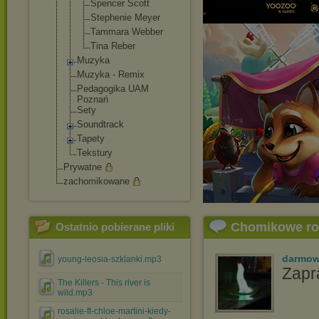
Spencer Scott
Stephenie Meyer
Tammara Webber
Tina Reber
Muzyka
Muzyka - Remix
Pedagogika UAM
Poznań
Sety
Soundtrack
Tapety
Tekstury
Prywatne
zachomikowane
Chomikowe r
Ostatnio pobierane pliki
darmow
young-leosia-szklanki.mp3
Zapr
The Killers - This river is
wild.mp3
rosalie-ft-chloe-martini-kiedy-