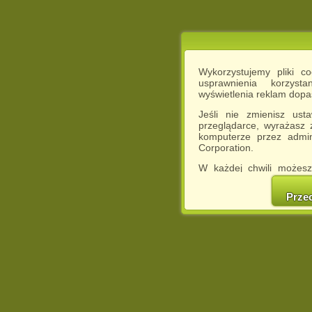
Wykorzystujemy pliki c
usprawnienia korzyst
wyświetlenia reklam dop
Jeśli nie zmienisz ust
przeglądarce, wyrażasz
komputerze przez admin
Corporation.
W każdej chwili możesz
cookies w swojej przeglą
w naszej Pol
Prze
http://chomikuj.pl/Polity
Jednocześnie informuje
może spowodować ogr
Chomikuj.pl.
W przypadku braku twojej
prosimy o opuszczenie se
Wykorzystanie plików c
(dostosowanie reklam do