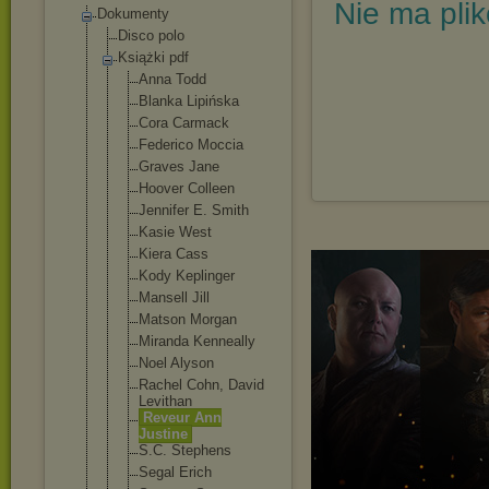
Nie ma pli
Dokumenty
Disco polo
Książki pdf
Anna Todd
Blanka Lipińska
Cora Carmack
Federico Moccia
Graves Jane
Hoover Colleen
Jennifer E. Smith
Kasie West
Kiera Cass
Kody Keplinger
Mansell Jill
Matson Morgan
Miranda Kenneally
Noel Alyson
Rachel Cohn, David
Levithan
Reveur Ann
Justine
S.C. Stephens
Segal Erich