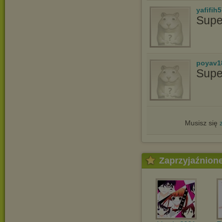
yafifih
Supe
poyav1
Supe
Musisz się
Zaprzyjaźnion