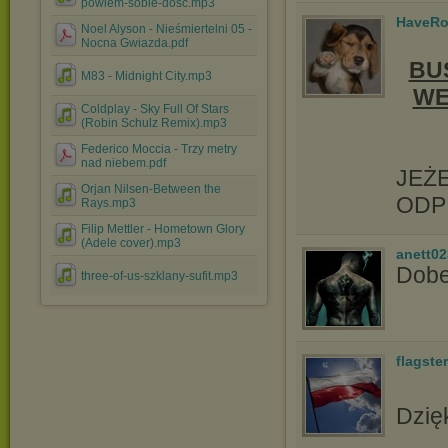
powiem-sobie-dosc.mp3
HaveRo
Noel Alyson - Nieśmiertelni 05 -
Nocna Gwiazda.pdf
BU
M83 - Midnight City.mp3
WE
Coldplay - Sky Full Of Stars
(Robin Schulz Remix).mp3
Federico Moccia - Trzy metry
nad niebem.pdf
JEŻ
Orjan Nilsen-Between the
ODPI
Rays.mp3
Filip Mettler - Hometown Glory
(Adele cover).mp3
anett02
Dobe
three-of-us-szklany-sufit.mp3
flagster
Dzię