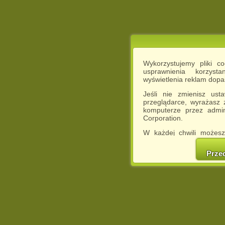
Wykorzystujemy pliki c
usprawnienia korzyst
wyświetlenia reklam dop
Jeśli nie zmienisz ust
przeglądarce, wyrażasz
komputerze przez admin
Corporation.
W każdej chwili możesz
cookies w swojej przeglą
w naszej Pol
Prze
http://chomikuj.pl/Polity
Jednocześnie informuje
może spowodować ogr
Chomikuj.pl.
W przypadku braku twojej
prosimy o opuszczenie se
Wykorzystanie plików c