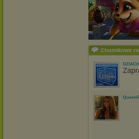
Chomikowe r
DZIAC
Zapr
QueenR