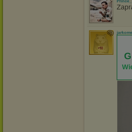
Prince_
Zapr
jarkom
G
Wie