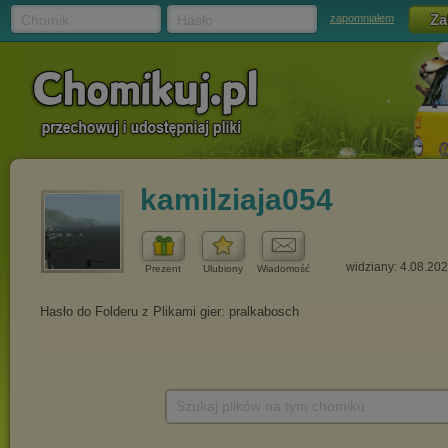
Chomik
Hasło
zapomniałem
kamilziaja054
widziany: 4.08.20
Prezent
Ulubiony
Wiadomość
Szukaj plików na tym chomiku