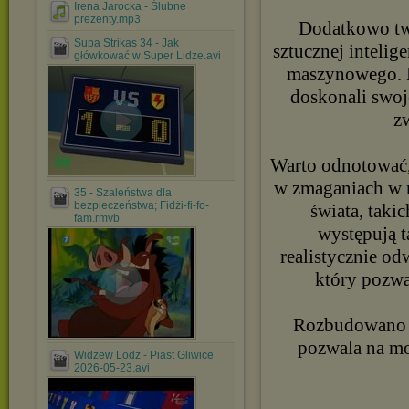
Irena Jarocka - Ślubne
prezenty.mp3
Dodatkowo twó
Supa Strikas 34 - Jak
sztucznej intelig
główkować w Super Lidze.avi
maszynowego. Ko
doskonali swoj
z
Warto odnotować, 
w zmaganiach w 
35 - Szaleństwa dla
bezpieczeństwa; Fidżi-fi-fo-
świata, tak
fam.rmvb
występują t
realistycznie o
który pozwa
Rozbudowano r
pozwala na mo
Widzew Lodz - Piast Gliwice
2026-05-23.avi