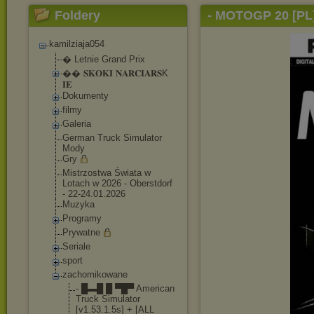
Foldery
- MOTOGP 20 [PL
kamilziaja054
� Letnie Grand Prix
�� 𝐒𝐊𝐎𝐊𝐈 𝐍𝐀𝐑𝐂𝐈𝐀𝐑𝐒K
𝐈𝐄
Dokumenty
filmy
Galeria
German Truck Simulator
Mody
Gry
Mistrzostwa Świata w
Lotach w 2026 - Oberstdorf
- 22-24.01.2026
Muzyka
Programy
Prywatne
Seriale
sport
zachomikowane
- █▬█ █ ▀█▀ American
Truck Simulator
[v1.53.1.5s] + [ALL