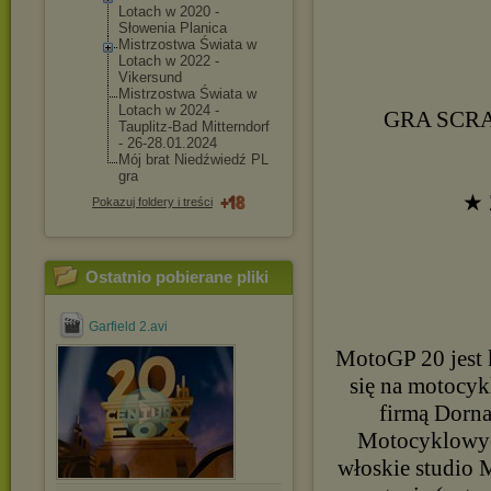
Lotach w 2020 -
Słowenia Planica
Mistrzostwa Świata w
Lotach w 2022 -
Vikersund
Mistrzostwa Świata w
Lotach w 2024 -
GRA SCRA
Tauplitz-Bad Mitterndorf
- 26-28.01.2024
Mój brat Niedźwiedź PL
gra
★ 
Pokazuj foldery i treści
Ostatnio pobierane pliki
Garfield 2.avi
MotoGP 20 jest k
się na motocyk
firmą Dorna
Motocyklowyc
włoskie studio 