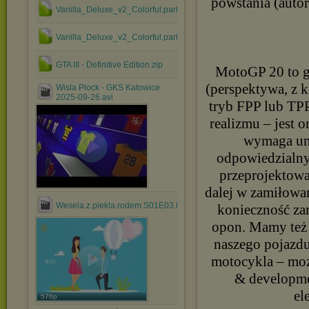
powstania (auto
Vanilla_Deluxe_v2_Colorful.part2.rar
Vanilla_Deluxe_v2_Colorful.part1.rar
GTA III - Definitive Edition.zip
MotoGP 20 to g
(perspektywa, z 
Wisla Plock - GKS Katowice
2025-09-26.avi
tryb FPP lub TPP
realizmu – jest
wymaga umi
odpowiedzialnyc
przeprojektowa
dalej w zamiłowa
Wesela.z.piekla.rodem.S01E03.PL.TVRip.x264.mp4
konieczność zar
opon. Mamy też 
naszego pojazdu
motocykla – moż
& developmen
el
576p