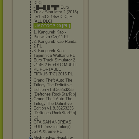
DLC]
- █▬█ █ ▀█▀ Euro
Truck Simulator 2 (2013)
[[v1.53.
3.14s+DLC] +
[ALL DLC]
- MOTOGP 20 [PL]
1. Kangurek Kao -
Pierwsza Część PL
2. Kangurek Kao Runda
2 PL
3. Kangurek Kao
Tajemnica Wulkanu PL
Euro Truck Simulator 2
v1.46.2.6s+DLC MULTI-
PL PORTABLE
FIFA 15 [PC] 2015 PL
Grand Theft Auto The
Trilogy The Definitive
Edition v1.8.36253235
[Deftones RockStarRip]
Grand Theft Auto The
Trilogy The Definitive
Edition v1.8.36253235
[Deftones RockStarRip]
(1
)
GTA SAN ANDREAS
FULL (bez instalacji)
GTA Xtreme PL
Mistrzostwa Świata w