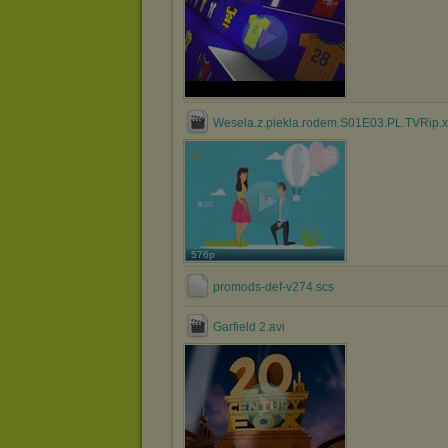
Wesela.z.piekla.rodem.S01E03.PL.TVRip.
576p
promods-def-v274.scs
Garfield 2.avi