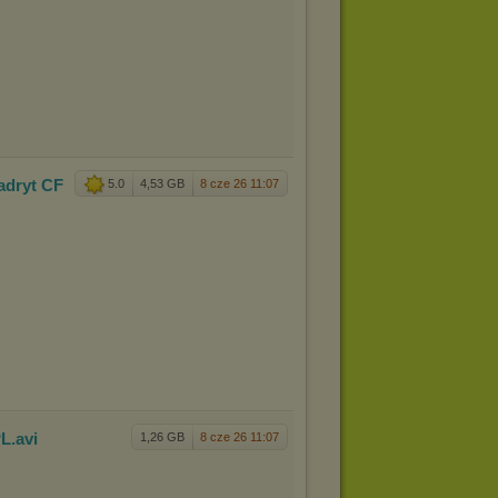
adryt CF
5.0
4,53 GB
8 cze 26 11:07
PL
.avi
1,26 GB
8 cze 26 11:07