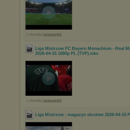
z chomika
janpawel62
Liga Mistrzow FC Bayern Monachium - Real M
2026-04-15 1080p PL (TVP)
.mkv
z chomika
janpawel62
Liga Mistrzow - magazyn skrotow 2026-04-15 