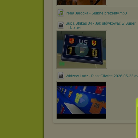
Irena Jarocka - Ślubne prezenty.mp3
Supa Strikas 34 - Jak główkować w Super
Lidze.avi
Widzew Lodz - Piast Gliwice 2026-05-23.av