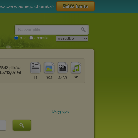
eszcze własnego chomika?
Załóż konto
Nazwa pliku
pliki
chomiki
5642
plików
15742,07
GB
11
394
4463
25
Ukryj opis