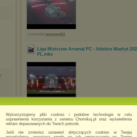
z chomika
janpawel62
Liga Mistrzow Arsenal FC - Atletico Madryt 20
PL
.mkv
i
z chomika
janpawel62
Wykorzystujemy pliki cookies i podobne technologie w celu
Liga Mistrzow Arsenal FC - Atletico Madryt 20
usprawnienia korzystania z serwisu Chomikuj.pl oraz wyświetlenia
reklam dopasowanych do Twoich potrzeb.
Jeśli nie zmienisz ustawień dotyczących cookies w Twojej
przeglądarce, wyrażasz zgodę na ich umieszczanie na Twoim