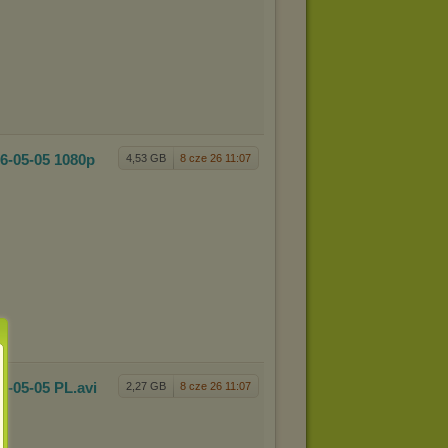
26-05
-05 1080p
4,53 GB
8 cze 26 11:07
26-05
-05 PL
.avi
2,27 GB
8 cze 26 11:07