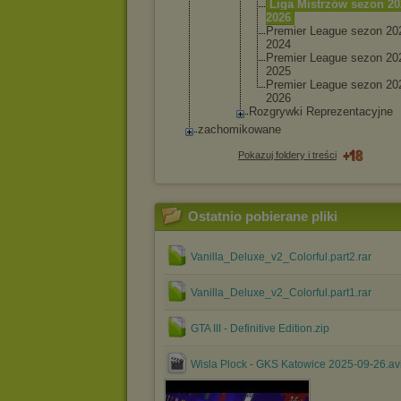
Liga Mistr
zów sezon 20
2026
Premi
er Leagu
e sezon 20
2024
Premi
er Leagu
e sezon 20
2025
Premi
er Leagu
e sezon 20
2026
Rozgrywk
i Reprezen
tacyjne
zachomikowane
Pokazuj foldery i treści
Ostatnio pobierane pliki
Vanilla_Deluxe_v2_Colorful.part2.rar
Vanilla_Deluxe_v2_Colorful.part1.rar
GTA III - Definitive Edition.zip
Wisla Plock - GKS Katowice 2025-09-26.av