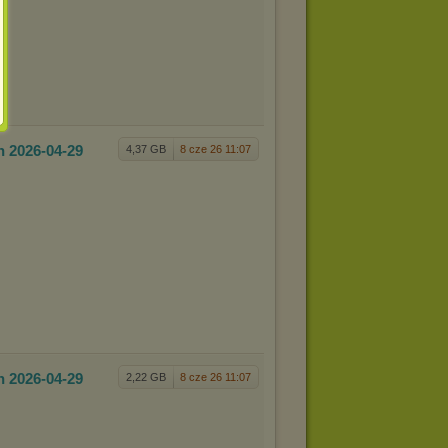
n 202
6-04-29
4,37 GB
8 cze 26 11:07
n 202
6-04-29
2,22 GB
8 cze 26 11:07