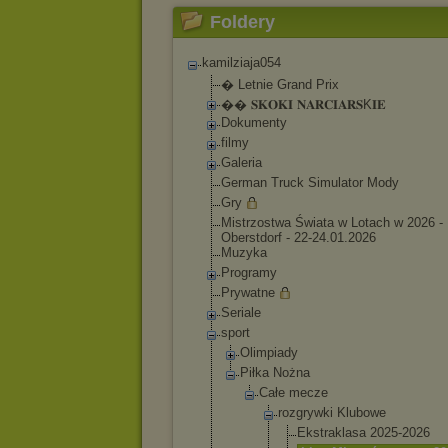
Foldery
kamilziaja054
� Letnie Grand Prix
�� 𝐒𝐊𝐎𝐊𝐈 𝐍𝐀𝐑𝐂𝐈𝐀𝐑𝐒K
𝐈𝐄
Dokumenty
filmy
Galeria
German Truck Simulator Mody
Gry
Mistrzostwa Świata w Lotach w 2026 -
Oberstdorf - 22-24.01.2026
Muzyka
Programy
Prywatne
Seriale
sport
Olimpiady
Piłka Nożna
Całe mecze
rozgrywk
i Klubowe
Ekstr
aklas
a 2025-
2026