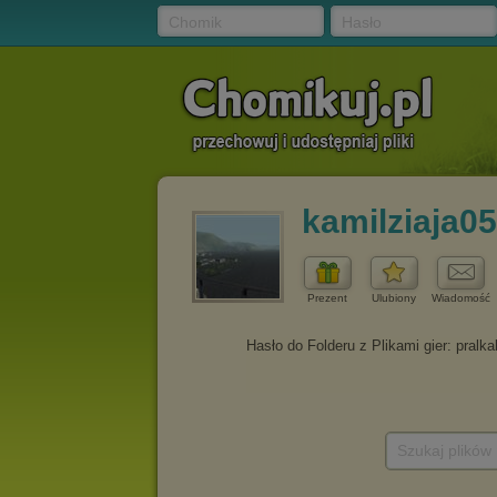
Chomik
Hasło
kamilziaja0
Prezent
Ulubiony
Wiadomość
Szukaj plików