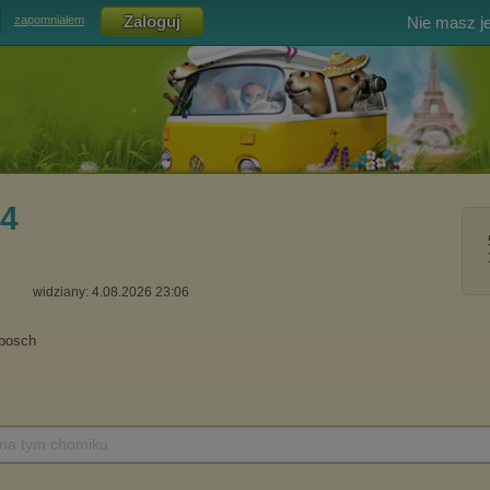
Nie masz j
zapomniałem
54
widziany: 4.08.2026 23:06
 na tym chomiku