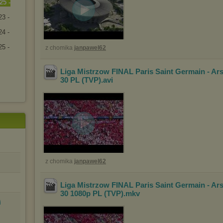
25 -
23 -
24 -
25 -
z chomika
janpawel62
Liga Mistrzow FINAL Paris Saint Germain - Ar
30 PL (TVP)
.avi
z chomika
janpawel62
Liga Mistrzow FINAL Paris Saint Germain - Ar
30 1080p PL (TVP)
.mkv
i