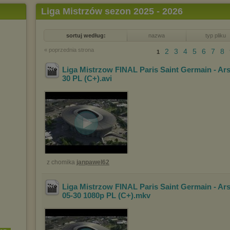
Liga Mistrzów sezon 2025 - 2026
sortuj według:
nazwa
typ pliku
« poprzednia strona
2
3
4
5
6
7
8
1
Liga Mistrzow FINAL Paris Saint Germain - Ar
30 PL (C+)
.avi
z chomika
janpawel62
Liga Mistrzow FINAL Paris Saint Germain - Ar
05-30 1080p PL (C+)
.mkv