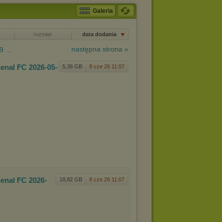
Galeria
rozmiar
data dodania
następna strona »
9 ...
senal
FC 2026-05-
5,36 GB
8 cze 26 11:07
senal
FC 2026-
18,82 GB
8 cze 26 11:07