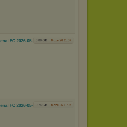
senal
FC 2026-05-
3,88 GB
8 cze 26 11:07
senal
FC 2026-05-
9,74 GB
8 cze 26 11:07