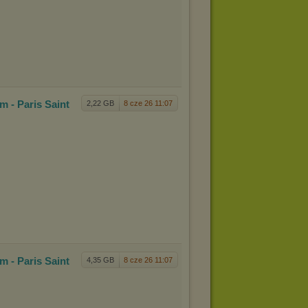
m - Pa
ris Saint
2,22 GB
8 cze 26 11:07
m - Pa
ris Saint
4,35 GB
8 cze 26 11:07