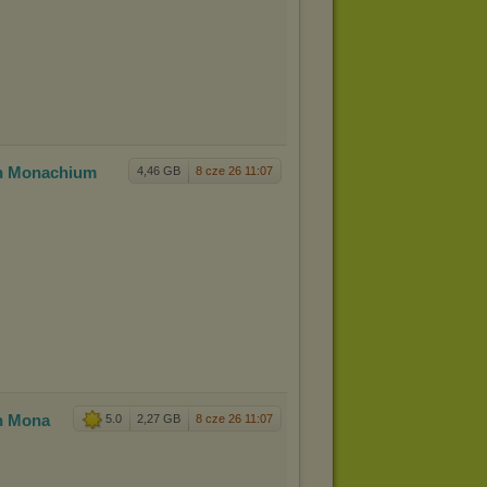
rn Mona
chium
4,46 GB
8 cze 26 11:07
rn Mona
5.0
2,27 GB
8 cze 26 11:07