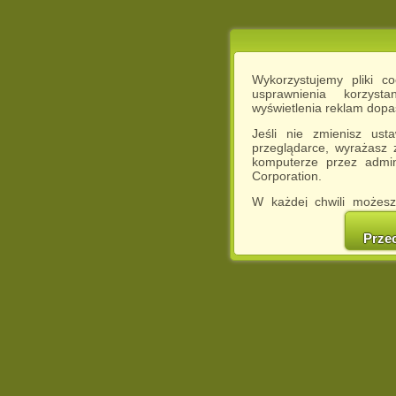
Wykorzystujemy pliki c
usprawnienia korzyst
wyświetlenia reklam dop
Jeśli nie zmienisz ust
przeglądarce, wyrażasz
komputerze przez admin
Corporation.
W każdej chwili możesz
cookies w swojej przeglą
w naszej Pol
Prze
http://chomikuj.pl/Polity
Jednocześnie informuje
może spowodować ogr
Chomikuj.pl.
W przypadku braku twojej
prosimy o opuszczenie se
Wykorzystanie plików c
(dostosowanie reklam do
działań marketingowych).