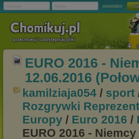
Chomik
Hasło
zapomniałem
EURO 2016 - Niem
12.06.2016 (Poło
kamilziaja054
/
sport
Rozgrywki Reprezen
Europy
/
Euro 2016
/
EURO 2016 - Niemcy 