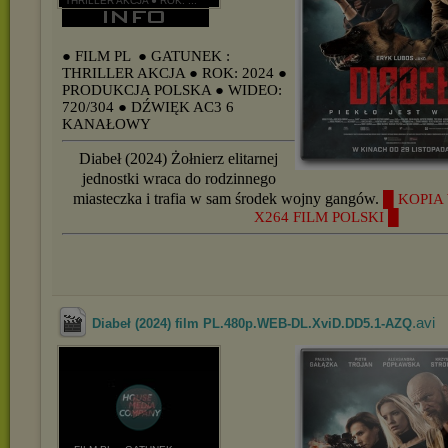
THRILLER AKCJA ● ROK: ...
● FILM PL
● GATUNEK :
THRILLER AKCJA
● ROK: 2024
●
PRODUKCJA POLSKA
● WIDEO:
720/304
● DŹWIĘK AC3 6
KANAŁOWY
Diabeł (2024) Żołnierz elitarnej
jednostki wraca do rodzinnego
miasteczka i trafia w sam środek wojny gangów.
█ KOPIA 
X264 FILM POLSKI █
.avi
Diabeł (2024) film PL.480p.WEB-DL.XviD.DD5.1-AZQ