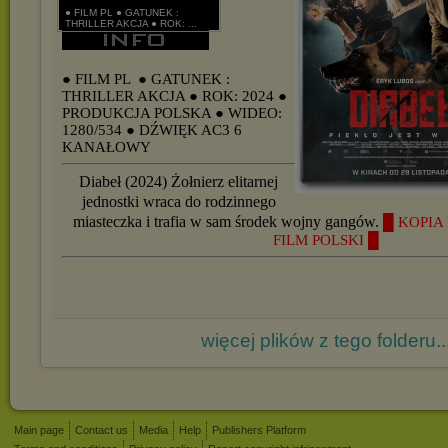
● FILM PL ● GATUNEK :
THRILLER AKCJA ● ROK: ...
● FILM PL
● GATUNEK :
THRILLER AKCJA
● ROK: 2024
●
PRODUKCJA POLSKA
● WIDEO:
1280/534
● DŹWIĘK AC3 6
KANAŁOWY
Diabeł (2024) Żołnierz elitarnej
jednostki wraca do rodzinnego
miasteczka i trafia w sam środek wojny gangów.
█ KOPIA 
FILM POLSKI █
więcej plików z tego folderu..
Main page
Contact us
Media
Help
Publishers Platform