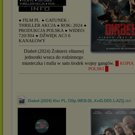
● FILM PL ● GATUNEK :
THRILLER AKCJA ● ROK: ...
● FILM PL
● GATUNEK :
THRILLER AKCJA
● ROK: 2024
●
PRODUKCJA POLSKA
● WIDEO:
720/304
● DŹWIĘK AC3 6
KANAŁOWY
Diabeł (2024) Żołnierz elitarnej
jednostki wraca do rodzinnego
miasteczka i trafia w sam środek wojny gangów.
█ KOPIA 
POLSKI █
.avi
Diabeł (2024) film PL.720p.WEB-DL.XviD.DD5.1-AZQ