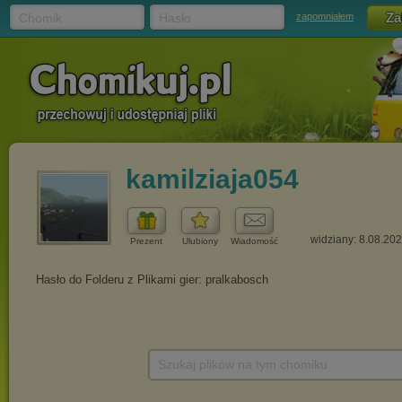
Chomik
Hasło
zapomniałem
kamilziaja054
widziany: 8.08.20
Prezent
Ulubiony
Wiadomość
Szukaj plików na tym chomiku