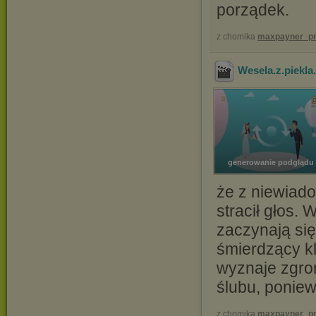
porządek.
z chomika
maxpayner_pr
Wesela.z.piekl
generowanie podglądu
że z niewiad
stracił głos.
zaczynają się
śmierdzący k
wyznaje zgro
ślubu, poniew
z chomika
maxpayner_pr