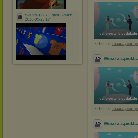
Widzew Lodz - Piast Gliwice
2026-05-23.avi
generowanie podglądu
z chomika
maxpayner_pr
Wesela.z.piekl
generowanie podglądu
z chomika
maxpayner_pr
Wesela.z.piekl