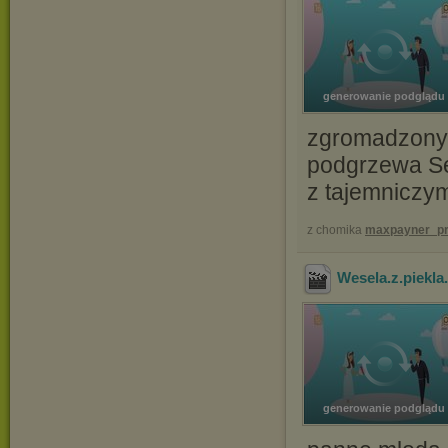
generowanie podglądu
zgromadzonyc
podgrzewa Se
z tajemniczy
z chomika
maxpayner_pr
Wesela.z.piekl
generowanie podglądu