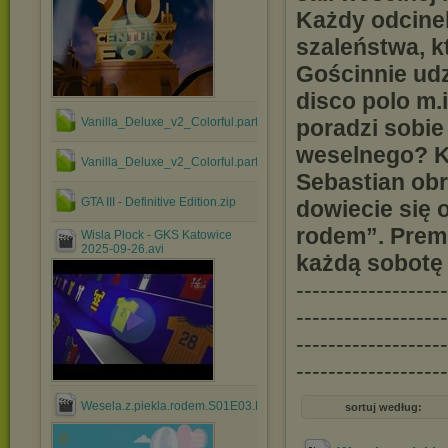
Każdy odcinek 
szaleństwa, k
Gościnnie udz
disco polo m.
Vanilla_Deluxe_v2_Colorful.part2.rar
poradzi sobie
weselnego? K
Vanilla_Deluxe_v2_Colorful.part1.rar
Sebastian obr
GTA III - Definitive Edition.zip
dowiecie się 
rodem”. Premi
Wisla Plock - GKS Katowice
2025-09-26.avi
każdą sobotę 
-------------------
-------------------
-------------------
-------------------
Wesela.z.piekla.rodem.S01E03.PL.TVRip.x264.mp4
sortuj według: