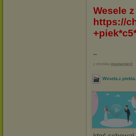
Wesele z
https://
+piek*c
..
z chomika
maxpayner2
Wesela.z.piekl