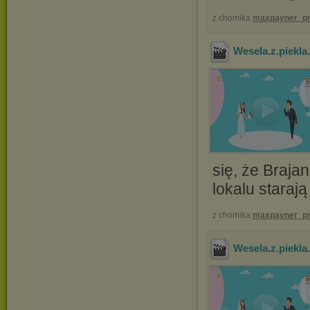
z chomika
maxpayner_pr
Wesela.z.piekl
się, że Braja
lokalu staraj
z chomika
maxpayner_pr
Wesela.z.piekl