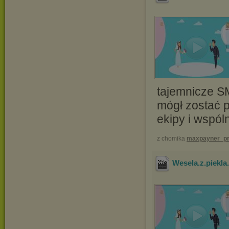
tajemnicze S
mógł zostać 
ekipy i wspól
z chomika
maxpayner_pr
Wesela.z.piekl