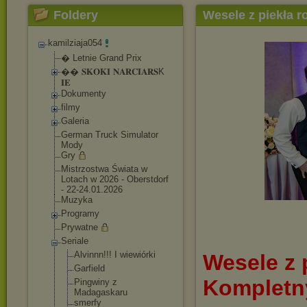
Foldery
Wesele z piekła 
kamilziaja054
� Letnie Grand Prix
�� 𝐒𝐊𝐎𝐊𝐈 𝐍𝐀𝐑𝐂𝐈𝐀𝐑𝐒K
𝐈𝐄
Dokumenty
filmy
Galeria
German Truck Simulator
Mody
Gry
Mistrzostwa Świata w
Lotach w 2026 - Oberstdorf
- 22-24.01.2026
Muzyka
Programy
Prywatne
Seriale
Alvinnn!!! I wiewiórki
Wesele z 
Garfield
Kompletny
Pingwiny z
Madagaskaru
smerfy