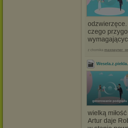
odzwierzęce. 
czego przygo
wymagającyc
z chomika
maxpayner_pr
Wesela.z.piekl
generowanie podglądu
wielką miłoś
Artur daje Ro