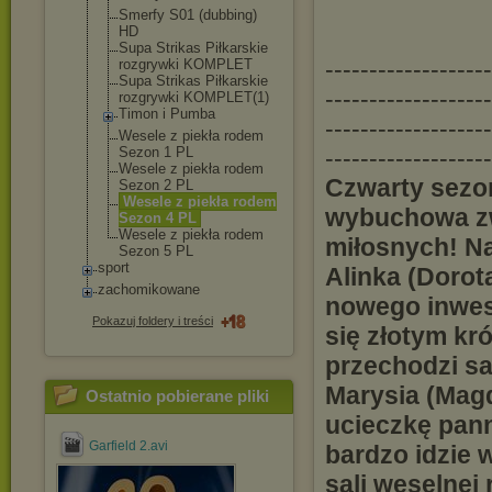
Smerfy S01 (dubbing)
HD
Supa Strikas Piłkarskie
-------------------
rozgrywki KOMPLET
Supa Strikas Piłkarskie
-------------------
rozgrywki KOMPLET(1)
Timon i Pumba
-------------------
Wesele z piekła rodem
Sezon 1 PL
-------------------
Wesele z piekła rodem
Czwarty sezo
Sezon 2 PL
Wesele z piekła rodem
wybuchowa zwa
Sezon 4 PL
Wesele z piekła rodem
miłosnych! N
Sezon 5 PL
sport
Alinka (Dorot
zachomikowane
nowego inwes
Pokazuj foldery i treści
się złotym kr
przechodzi sa
Marysia (Mag
Ostatnio pobierane pliki
ucieczkę pann
Garfield 2.avi
bardzo idzie 
sali weselnej 