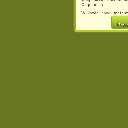
komputerze przez admin
Corporation.
W każdej chwili możesz
cookies w swojej przeglą
w naszej Pol
Prze
http://chomikuj.pl/Polity
Jednocześnie informuje
może spowodować ogr
Chomikuj.pl.
W przypadku braku twojej
prosimy o opuszczenie se
Wykorzystanie plików c
(dostosowanie reklam do
działań marketingowych).
Wyrażenie sprzeciwu spo
będzie dopasowana do Tw
wyświetlona przypadkowo
Istnieje możliwość zmian
sposób uniemożliwiając
urządzeniu końcowym. M
dokonując odpowiednich
internetowej.
Pełną informację na 