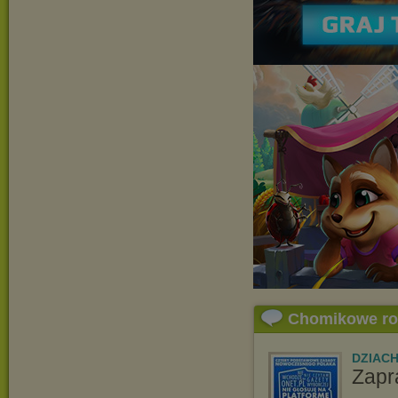
Chomikowe r
DZIAC
Zapr