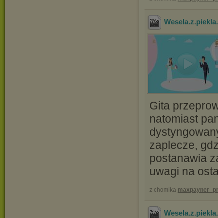
Wesela.z.piekl
Gita przepro
natomiast pa
dystyngowany
zaplecze, gd
postanawia z
uwagi na osta
z chomika
maxpayner_pr
Wesela.z.piekl