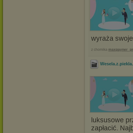
wyraża swoje
z chomika
maxpayner_pr
Wesela.z.piekl
luksusowe prz
zapłacić. Naj