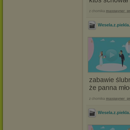
ktoś schował 
z chomika
maxpayner_pr
Wesela.z.piekl
zabawie ślubn
że panna młod
z chomika
maxpayner_pr
Wesela.z.piekl