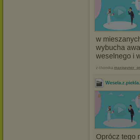
w mieszanych
wybucha awan
weselnego i w
z chomika
maxpayner_pr
Wesela.z.piekl
Oprócz tego n