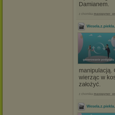
Damianem.
z chomika
maxpayner_pr
Wesela.z.piekl
generowanie podglądu
manipulacją. 
wierząc w ko
założyć.
z chomika
maxpayner_pr
Wesela.z.piekl