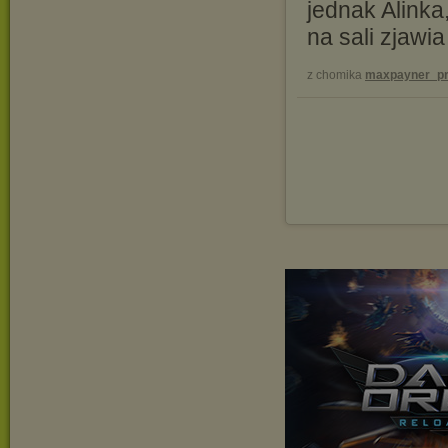
jednak Alinka
na sali zjawi
z chomika
maxpayner_pr