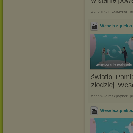
w stanie pows
z chomika
maxpayner_pr
Wesela.z.piekl
generowanie podglądu
światło. Pom
złodziej. Wes
z chomika
maxpayner_pr
Wesela.z.piekl