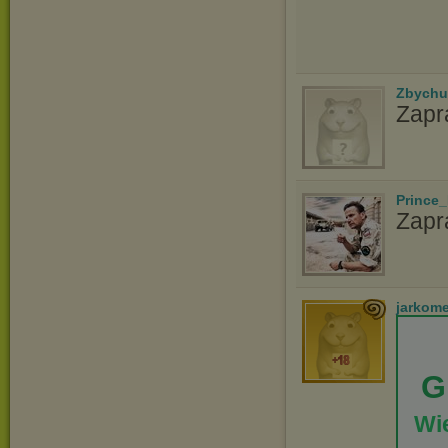
Zbychu
Zapr
Prince_
Zapr
jarkom
G
Wie