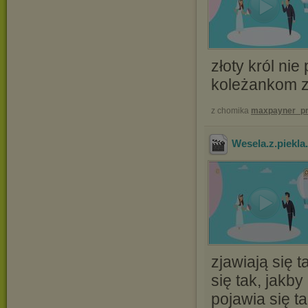
złoty król ni
koleżankom z
z chomika
maxpayner_pr
Wesela.z.piekl
zjawiają się 
się tak, jakb
pojawia się t