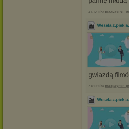
pannę młodą 
z chomika
maxpayner_pr
Wesela.z.piekl
gwiazdą filmó
z chomika
maxpayner_pr
Wesela.z.piekl