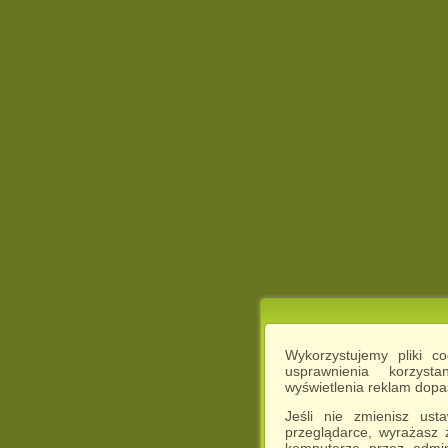
Wykorzystujemy pliki c
usprawnienia korzyst
wyświetlenia reklam dop
Jeśli nie zmienisz ust
przeglądarce, wyrażasz