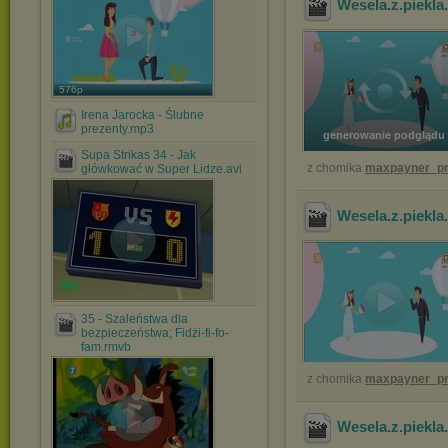
Wesela.z.piekl
576p
Irena Jarocka - Ślubne
prezenty.mp3
generowanie podglądu
Supa Strikas 34 - Jak
z chomika
maxpayner_pr
główkować w Super Lidze.avi
Wesela.z.piekl
35 - Szaleństwa dla
bezpieczeństwa; Fidżi-fi-fo-
fam.rmvb
z chomika
maxpayner_pr
Wesela.z.piekl