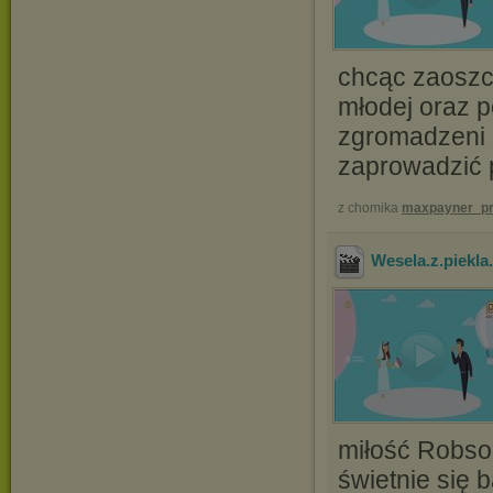
chcąc zaoszcz
młodej oraz p
zgromadzeni z
zaprowadzić 
z chomika
maxpayner_pr
Wesela.z.piekl
miłość Robso
świetnie się 