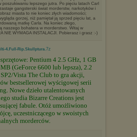
w poszukiwaniu lepszego jutra. Po pięciu latach Carl
astaje gangsterski świat morderstw, narkotyków i
jobraz miasta to nie koniec złych wiadomości;
ygląda gorzej, niż pamiętał ją sprzed pięciu lat, a
rdowaną matkę Carla. Na koniec złego,
ją naszego bohatera w morderstwo. Witaj w
 GRA NIE WYMAGA INSTALACJI. Pobierasz i grasz :-)
.7z
i-4.Full-Rip.Skullptura
przętowe: Pentium 4 2.5 GHz, 1 GB
 MB (GeForce 6600 lub lepsza), 2.2
2/Vista The Club to gra akcji,
ów bestsellerowej wyścigowej serii
ing. Nowe dzieło utalentowanych
ego studia Bizarre Creations jest
resującej fabule. Otóż umożliwiono
ójcę, uczestniczącego w swoistych
nalnych morderców.