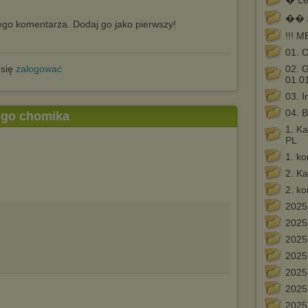
� Le
�� 𝐒
go komentarza. Dodaj go jako pierwszy!
!!! M
01. O
 się
zalogować
02. 
01.0
03. I
04. B
tego chomika
1. K
PL
1. ko
2. K
2. ko
2025
2025
2025
2025
2025.
2025.
2025