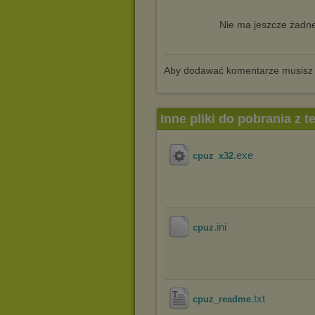
Nie ma jeszcze żadne
Aby dodawać komentarze musisz
Inne pliki do pobrania z 
.exe
cpuz_x32
.ini
cpuz
.txt
cpuz_readme