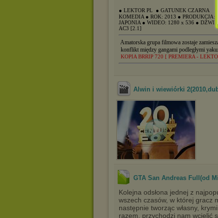
● LEKTOR PL
● GATUNEK CZARNA
KOMEDIA
● ROK: 2013
● PRODUKCJA:
JAPONIA
● WIDEO: 1280 x 536
● DŹWI
AC3 [2.1]
Amatorska grupa filmowa zostaje zamies
konflikt między gangami podległymi yaku
KOPIA BRRIP 720 [ PREMIERA - LEKTO
Alwin i wiewiórki 2(2010,du
GTA San Andreas Full(od Mi
Kolejna odsłona jednej z najpopu
wszech czasów, w której gracz m
następnie tworząc własny, krym
razem, przychodzi nam wcielić s