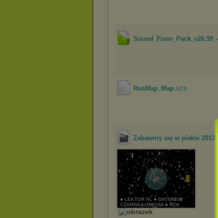
Sound_Fixes_Pack_v26.59_-
.scs
RusMap_Map
Zabawmy się w piekle 2013
● LEKTOR PL ● GATUNEK
CZARNA KOMEDIA ● ROK ...