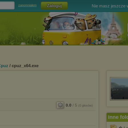
Nie masz jeszcze
zapomniałem
Cpuz
/ cpuz_x64.exe
0.0
/
5
(
0
głosów)
Inne fol