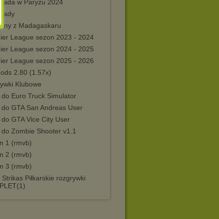
piada w Paryżu 2024
piady
winy z Madagaskaru
ier League sezon 2023 - 2024
ier League sezon 2024 - 2025
ier League sezon 2025 - 2026
ods 2.80 (1.57x)
rywki Klubowe
 do Euro Truck Simulator
 do GTA San Andreas User
 do GTA Vice City User
 do Zombie Shooter v1.1
n 1 (rmvb)
n 2 (rmvb)
n 3 (rmvb)
Strikas Piłkarskie rozgrywki
PLET(1)