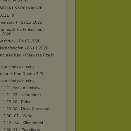
tnie Grand Prix
𝐎𝐊𝐈 𝐍𝐀𝐑𝐂𝐈𝐀𝐑𝐒K𝐈𝐄
ECZE !!!
berstdorf - 29.12.2025
Garmisch-Partenkirchen -
1.2026
nnsbruck - 04.01.2026
ischofshofen - 06.01.2026
angurek Kao - Pierwsza Część
nkurs indywidualny
angurek Kao Runda 2 PL
nkurs indywidualny
.11.21 Konkurs mixów
.11.21-23 Lillehammer
.11.25-26 - Falun
.11.29-30 - Ruka Kuusamo
12.06- 07 - Wisła
12.13- 14 - Klingenthal
.12.20-21 - Engelberg