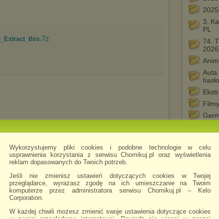
2025
3. K
PL
.7z
_Extract_this
74. T
2026
Anim
Auta
hasł
Ekst
Film
Germ
kwali
.avi
 PL.720p.BRRip.XviD.AC3-KiT
Letni
Wykorzystujemy pliki cookies i podobne technologie w celu
Liga
usprawnienia korzystania z serwisu Chomikuj.pl oraz wyświetlenia
reklam dopasowanych do Twoich potrzeb.
Mist
Mist
Jeśli nie zmienisz ustawień dotyczących cookies w Twojej
przeglądarce, wyrażasz zgodę na ich umieszczanie na Twoim
Mist
komputerze przez administratora serwisu Chomikuj.pl – Kelo
Mój 
Corporation.
Muzy
W każdej chwili możesz zmienić swoje ustawienia dotyczące cookies
w swojej przeglądarce internetowej. Dowiedz się więcej w naszej