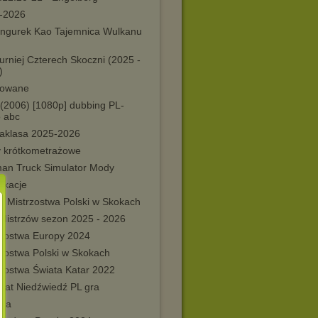
-2026
angurek Kao Tajemnica Wulkanu
urniej Czterech Skoczni (2025 -
)
owane
 (2006) [1080p] dubbing PL-
o abc
raklasa 2025-2026
y krótkometrażowe
an Truck Simulator Mody
fikacje
e Mistrzostwa Polski w Skokach
 Mistrzów sezon 2025 - 2026
rzostwa Europy 2024
rzostwa Polski w Skokach
rzostwa Świata Katar 2022
brat Niedźwiedź PL gra
ka