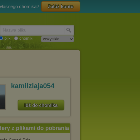
 własnego chomika?
Załóż konto
Nazwa pliku
pliki
chomiki
kamilziaja054
Idź do chomika
dery z plikami do pobrania