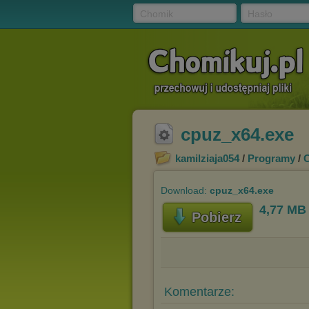
Chomik
Hasło
cpuz_x64.exe
kamilziaja054
/
Programy
/
Download:
cpuz_x64.exe
4,77 MB
Pobierz
Komentarze: