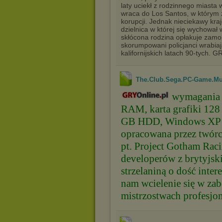
laty uciekł z rodzinnego miasta 
wraca do Los Santos, w którym z
korupcji. Jednak nieciekawy kra
dzielnica w której się wychował w
skłócona rodzina opłakuje zamo
skorumpowani policjanci wrabia
kalifornijskich latach 90-tych.
The.Club.Sega.PC-Game.Mult
wymagania s
RAM, karta grafiki 128
GB HDD, Windows XP SP
opracowana przez twórc
pt. Project Gotham Rac
developerów z brytyjski
strzelaniną o dość inte
nam wcielenie się w zab
mistrzostwach profesjo