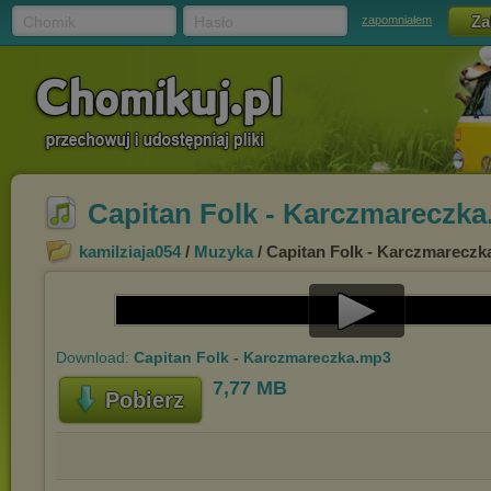
Chomik
Hasło
zapomniałem
Capitan Folk - Karczmareczk
kamilziaja054
/
Muzyka
/ Capitan Folk - Karczmarecz
Play
Download:
Capitan Folk - Karczmareczka.mp3
Video
7,77 MB
Pobierz