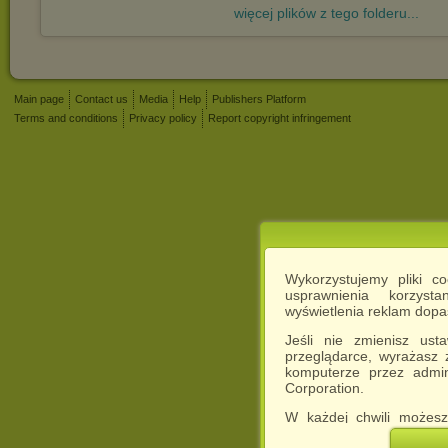
więcej plików z tego folderu...
Main page
Contact us
Media
Help
Publishers Platform
Terms and conditions
Privacy policy
Report copyright infringement
Wykorzystujemy pliki c
usprawnienia korzyst
wyświetlenia reklam dop
Jeśli nie zmienisz ust
przeglądarce, wyrażasz
komputerze przez admin
Corporation.
W każdej chwili możesz
cookies w swojej przeglą